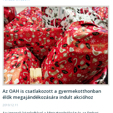
Az OAH is csatlakozott a gyermekotthonban
élők megajándékozására indult akcióhoz
2019.12.11
Az ünnepek közeledtével a Miniszterelnökség és az Emberi