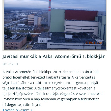
Javítási munkák a Paksi Atomerőmű 1. blokkján
2019.12.13
A Paksi Atomerőmű 1. blokkját 2019. december 13-án 01:00
órától leterhelték tervezett karbantartásra. A karbantartás
végrehajtásához a reaktorblokk egyik turbina-gépcsoportját
teljesen leállították. A teljesítménycsökkentést követően a
gerjesztőgép szénkeféinek cseréjét végezték. A szakemberek a
javítást követően a nap folyamán végrehajtják a felterhelést
névleges teljesítményre.
Tovább olvasom »