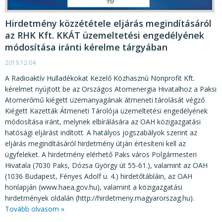
Hirdetmény közzététele eljárás megindításáról
az RHK Kft. KKÁT üzemeltetési engedélyének
módosítása iránti kérelme tárgyában
2019.12.04
A Radioaktív Hulladékokat Kezelő Közhasznú Nonprofit Kft.
kérelmet nyújtott be az Országos Atomenergia Hivatalhoz a Paksi
Atomerőmű kiégett üzemanyagának átmeneti tárolását végző
Kiégett Kazetták Átmeneti Tárolója üzemeltetési engedélyének
módosítása iránt, melynek elbírálására az OAH közigazgatási
hatósági eljárást indított. A hatályos jogszabályok szerint az
eljárás megindításáról hirdetmény útján értesíteni kell az
ügyfeleket. A hirdetmény elérhető Paks város Polgármesteri
Hivatala (7030 Paks, Dózsa György út 55-61.), valamint az OAH
(1036 Budapest, Fényes Adolf u. 4.) hirdetőtábláin, az OAH
honlapján (www.haea.gov.hu), valamint a közigazgatási
hirdetmények oldalán (http://hirdetmeny.magyarorszag.hu).
Tovább olvasom »