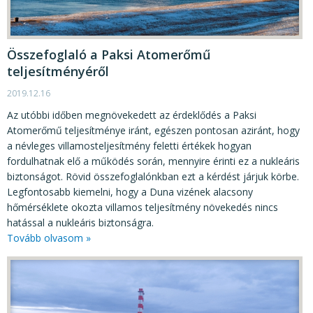
KÖZÉRDEKŰ ADATOK
JOGI SZABÁLYOZÁS, ÚTMUTATÓK
Összefoglaló a Paksi Atomerőmű
KIADVÁNYOK, JELENTÉSEK
teljesítményéről
NYOMTATVÁNYOK, SZOFTVEREK
2019.12.16
E-ÜGYINTÉZÉS
Az utóbbi időben megnövekedett az érdeklődés a Paksi
Atomerőmű teljesítménye iránt, egészen pontosan aziránt, hogy
a névleges villamosteljesítmény feletti értékek hogyan
fordulhatnak elő a működés során, mennyire érinti ez a nukleáris
biztonságot. Rövid összefoglalónkban ezt a kérdést járjuk körbe.
Legfontosabb kiemelni, hogy a Duna vizének alacsony
hőmérséklete okozta villamos teljesítmény növekedés nincs
hatással a nukleáris biztonságra.
Tovább olvasom »