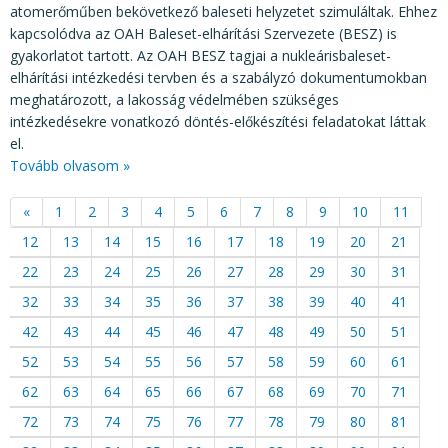
atomerőműben bekövetkező baleseti helyzetet szimuláltak. Ehhez
kapcsolódva az OAH Baleset-elhárítási Szervezete (BESZ) is
gyakorlatot tartott. Az OAH BESZ tagjai a nukleárisbaleset-
elhárítási intézkedési tervben és a szabályzó dokumentumokban
meghatározott, a lakosság védelmében szükséges
intézkedésekre vonatkozó döntés-előkészítési feladatokat láttak
el.
Tovább olvasom »
«
1
2
3
4
5
6
7
8
9
10
11
12
13
14
15
16
17
18
19
20
21
22
23
24
25
26
27
28
29
30
31
32
33
34
35
36
37
38
39
40
41
42
43
44
45
46
47
48
49
50
51
52
53
54
55
56
57
58
59
60
61
62
63
64
65
66
67
68
69
70
71
72
73
74
75
76
77
78
79
80
81