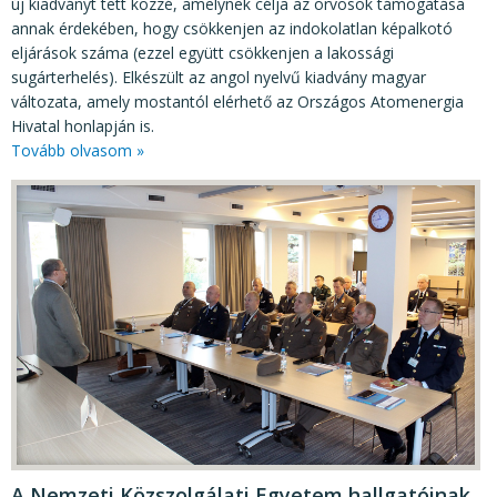
új kiadványt tett közzé, amelynek célja az orvosok támogatása
annak érdekében, hogy csökkenjen az indokolatlan képalkotó
eljárások száma (ezzel együtt csökkenjen a lakossági
sugárterhelés). Elkészült az angol nyelvű kiadvány magyar
változata, amely mostantól elérhető az Országos Atomenergia
Hivatal honlapján is.
Tovább olvasom »
A Nemzeti Közszolgálati Egyetem hallgatóinak