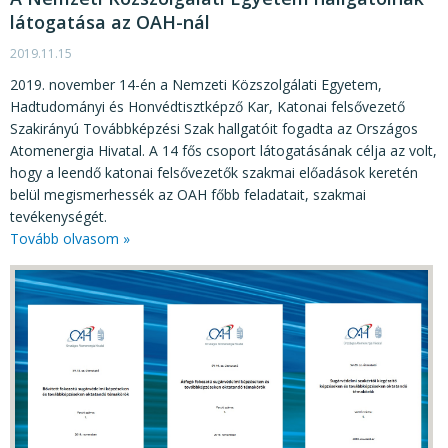
látogatása az OAH-nál
2019.11.15
2019. november 14-én a Nemzeti Közszolgálati Egyetem,
Hadtudományi és Honvédtisztképző Kar, Katonai felsővezető
Szakirányú Továbbképzési Szak hallgatóit fogadta az Országos
Atomenergia Hivatal. A 14 fős csoport látogatásának célja az volt,
hogy a leendő katonai felsővezetők szakmai előadások keretén
belül megismerhessék az OAH főbb feladatait, szakmai
tevékenységét.
Tovább olvasom »