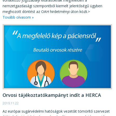
vonatkozó jogszabályi előírásoknak megfelelően a
nemzetgazdasági szempontból kiemelt jelentőségű ügyben
meghozott döntést az OAH hirdetményi úton közli.>
Tovább olvasom »
Orvosi tájékoztatókampányt indít a HERCA
2019.11.22
Az európai sugárvédelmi hatóságok vezetőit tömörítő szervezet