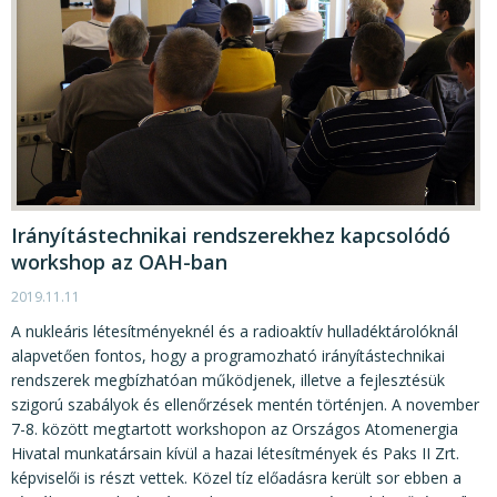
Irányítástechnikai rendszerekhez kapcsolódó
workshop az OAH-ban
2019.11.11
A nukleáris létesítményeknél és a radioaktív hulladéktárolóknál
alapvetően fontos, hogy a programozható irányítástechnikai
rendszerek megbízhatóan működjenek, illetve a fejlesztésük
szigorú szabályok és ellenőrzések mentén történjen. A november
7-8. között megtartott workshopon az Országos Atomenergia
Hivatal munkatársain kívül a hazai létesítmények és Paks II Zrt.
képviselői is részt vettek. Közel tíz előadásra került sor ebben a