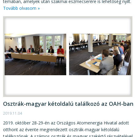
témában, amelyek után szakmai eszmecserére is lehetőség nyílt.
Tovább olvasom »
Osztrák-magyar kétoldalú találkozó az OAH-ban
2019.11.04
2019. október 28-29-én az Országos Atomenergia Hivatal adott
otthont az évente megrendezett osztrák-magyar kétoldalú
találkozónak. A számos osztrák és magyar szakértő részvételével