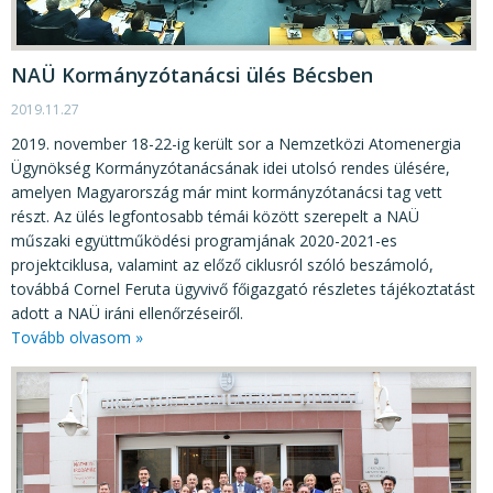
KÖZÉRDEKŰ ADATOK
JOGI SZABÁLYOZÁS, ÚTMUTATÓK
NAÜ Kormányzótanácsi ülés Bécsben
KIADVÁNYOK, JELENTÉSEK
2019.11.27
NYOMTATVÁNYOK, SZOFTVEREK
2019. november 18-22-ig került sor a Nemzetközi Atomenergia
Ügynökség Kormányzótanácsának idei utolsó rendes ülésére,
E-ÜGYINTÉZÉS
amelyen Magyarország már mint kormányzótanácsi tag vett
részt. Az ülés legfontosabb témái között szerepelt a NAÜ
műszaki együttműködési programjának 2020-2021-es
projektciklusa, valamint az előző ciklusról szóló beszámoló,
továbbá Cornel Feruta ügyvivő főigazgató részletes tájékoztatást
adott a NAÜ iráni ellenőrzéseiről.
Tovább olvasom »