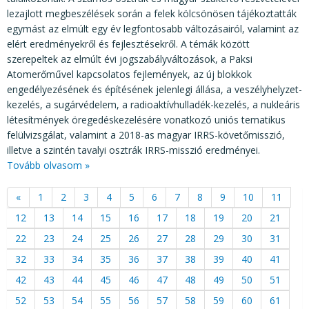
lezajlott megbeszélések során a felek kölcsönösen tájékoztatták
egymást az elmúlt egy év legfontosabb változásairól, valamint az
elért eredményekről és fejlesztésekről. A témák között
szerepeltek az elmúlt évi jogszabályváltozások, a Paksi
Atomerőművel kapcsolatos fejlemények, az új blokkok
engedélyezésének és építésének jelenlegi állása, a veszélyhelyzet-
kezelés, a sugárvédelem, a radioaktívhulladék-kezelés, a nukleáris
létesítmények öregedéskezelésére vonatkozó uniós tematikus
felülvizsgálat, valamint a 2018-as magyar IRRS-követőmisszió,
illetve a szintén tavalyi osztrák IRRS-misszió eredményei.
Tovább olvasom »
«
1
2
3
4
5
6
7
8
9
10
11
12
13
14
15
16
17
18
19
20
21
22
23
24
25
26
27
28
29
30
31
32
33
34
35
36
37
38
39
40
41
42
43
44
45
46
47
48
49
50
51
52
53
54
55
56
57
58
59
60
61