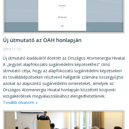
Új útmutató az OAH honlapján
2019.11.12
Új útmutató kiadásáról döntött az Országos Atomenergia Hivatal.
A „Jegyzet alapfokozatú sugárvédelmi képzésekhez” című
útmutató célja, hogy az alapfokozatú sugárvédelmi képzéseken
és továbbképzéseken résztvevő hallgatók számára összegyűjtse
azokat az alapszintű sugárvédelmi ismereteket, amelyek az
Országos Atomenergia Hivatal honlapján közzétett központi
vizsgakérdések megválaszolásához elengedhetetlenek.
Tovább olvasom »