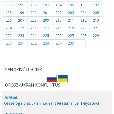
190
191
192
193
194
195
196
197
198
199
200
201
202
203
204
205
206
207
208
209
210
211
212
213
214
215
216
217
218
219
220
221
222
223
224
225
226
227
228
229
230
231
232
233
234
235
»
RENDKÍVÜLI HÍREK
OROSZ-UKRÁN KONFLIKTUS
2026.06.11
Összefoglaló az ukrán nukleáris létesítmények helyzetéről
2026.03.24