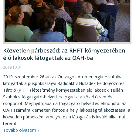
Közvetlen párbeszéd: az RHFT környezetében
élő lakosok látogattak az OAH-ba
2019.10.01
2019. szeptember 26-án az Országos Atomenergia Hivatalba
látogattak a püspökszilágyi Radioaktív Hulladék Feldolgozó és
Tároló (RHFT) létesítmény környezetében élő lakosok. Hullán
Szabolcs főigazgató-helyettes fogadta a közel ötvenfős
csoportot. Megnyitójában a főigazgató-helyettes elmondta: az
OAH számára kiemelten fontos a helyi lakosság tájékoztatása, a
közvetlen párbeszéd, amelyre ez a látogatás is kiváló alkalmat
teremt.
Tovább olvasom »