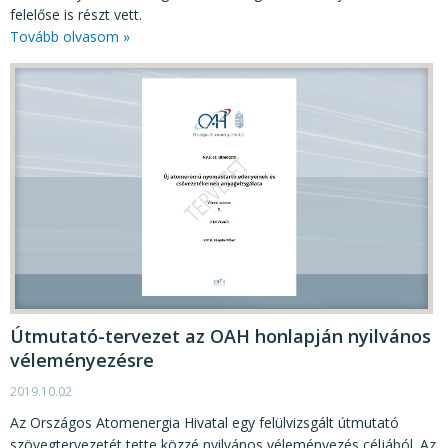
felelőse is részt vett.
Tovább olvasom »
Útmutató-tervezet az OAH honlapján nyilvános
véleményezésre
2019.10.02
Az Országos Atomenergia Hivatal egy felülvizsgált útmutató
szövegtervezetét tette közzé nyilvános véleményezés céljából. Az