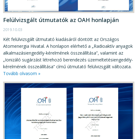
KÖZÉRDEKŰ ADATOK
JOGI SZABÁLYOZÁS, ÚTMUTATÓK
Felülvizsgált útmutatók az OAH honlapján
KIADVÁNYOK, JELENTÉSEK
2019.10.03
NYOMTATVÁNYOK, SZOFTVEREK
Két felülvizsgált útmutató kiadásáról döntött az Országos
Atomenergia Hivatal. A honlapon elérhető a „Radioaktív anyagok
E-ÜGYINTÉZÉS
alkalmazásiengedély-kérelmének összeállítása”, valamint az
„Ionizáló sugárzást létrehozó berendezés üzemeltetésiengedély-
kérelmének összeállítása” című útmutató felülvizsgált változata.
Tovább olvasom »