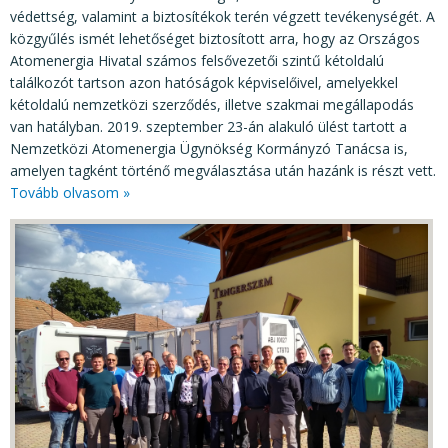
védettség, valamint a biztosítékok terén végzett tevékenységét. A
közgyűlés ismét lehetőséget biztosított arra, hogy az Országos
Atomenergia Hivatal számos felsővezetői szintű kétoldalú
találkozót tartson azon hatóságok képviselőivel, amelyekkel
kétoldalú nemzetközi szerződés, illetve szakmai megállapodás
van hatályban. 2019. szeptember 23-án alakuló ülést tartott a
Nemzetközi Atomenergia Ügynökség Kormányzó Tanácsa is,
amelyen tagként történő megválasztása után hazánk is részt vett.
Tovább olvasom »