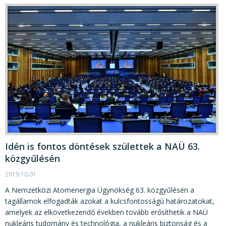
Idén is fontos döntések születtek a NAÜ 63.
közgyűlésén
2019.10.01
A Nemzetközi Atomenergia Ügynökség 63. közgyűlésén a
tagállamok elfogadták azokat a kulcsfontosságú határozatokat,
amelyek az elkövetkezendő években tovább erősíthetik a NAÜ
nukleáris tudomány és technológia, a nukleáris biztonság és a