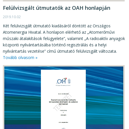
Felülvizsgált útmutatók az OAH honlapján
2019.10.02
Két felülvizsgált útmutató kiadásáról döntött az Országos
Atomenergia Hivatal. A honlapon elérhető az „Atomerőművi
műszaki átalakítások felügyelete”, valamint „A radioaktív anyagok
központi nyilvántartásába történő regisztrálás és a helyi
nyilvántartás vezetése” című útmutató felülvizsgált változata.
Tovább olvasom »