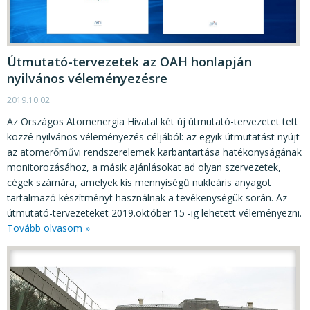
Útmutató-tervezetek az OAH honlapján
nyilvános véleményezésre
2019.10.02
Az Országos Atomenergia Hivatal két új útmutató-tervezetet tett
közzé nyilvános véleményezés céljából: az egyik útmutatást nyújt
az atomerőművi rendszerelemek karbantartása hatékonyságának
monitorozásához, a másik ajánlásokat ad olyan szervezetek,
cégek számára, amelyek kis mennyiségű nukleáris anyagot
tartalmazó készítményt használnak a tevékenységük során. Az
útmutató-tervezeteket 2019.október 15 -ig lehetett véleményezni.
Tovább olvasom »