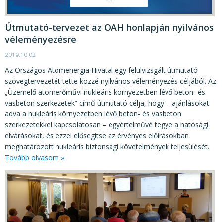
Útmutató-tervezet az OAH honlapján nyilvános
véleményezésre
2019.10.02
Az Országos Atomenergia Hivatal egy felülvizsgált útmutató
szövegtervezetét tette közzé nyilvános véleményezés céljából. Az
„Üzemelő atomerőművi nukleáris környezetben lévő beton- és
vasbeton szerkezetek” című útmutató célja, hogy – ajánlásokat
adva a nukleáris környezetben lévő beton- és vasbeton
szerkezetekkel kapcsolatosan – egyértelművé tegye a hatósági
elvárásokat, és ezzel elősegítse az érvényes előírásokban
meghatározott nukleáris biztonsági követelmények teljesülését.
Tovább olvasom »