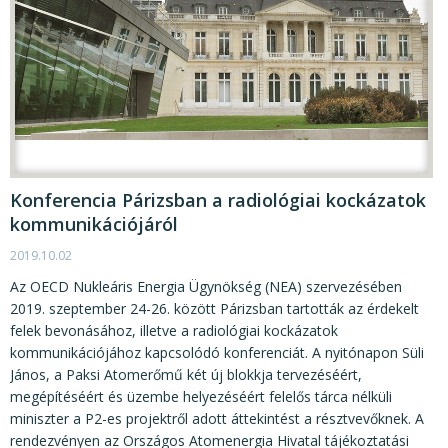
Konferencia Párizsban a radiológiai kockázatok
kommunikációjáról
2019.10.02
Az OECD Nukleáris Energia Ügynökség (NEA) szervezésében
2019. szeptember 24-26. között Párizsban tartották az érdekelt
felek bevonásához, illetve a radiológiai kockázatok
kommunikációjához kapcsolódó konferenciát. A nyitónapon Süli
János, a Paksi Atomerőmű két új blokkja tervezéséért,
megépítéséért és üzembe helyezéséért felelős tárca nélküli
miniszter a P2-es projektről adott áttekintést a résztvevőknek. A
rendezvényen az Országos Atomenergia Hivatal tájékoztatási