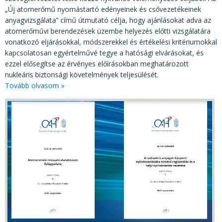
„Új atomerőmű nyomástartó edényeinek és csővezetékeinek
anyagvizsgálata” című útmutató célja, hogy ajánlásokat adva az
atomerőművi berendezések üzembe helyezés előtti vizsgálatára
vonatkozó eljárásokkal, módszerekkel és értékelési kritériumokkal
kapcsolatosan egyértelművé tegye a hatósági elvárásokat, és
ezzel elősegítse az érvényes előírásokban meghatározott
nukleáris biztonsági követelmények teljesülését.
Tovább olvasom »