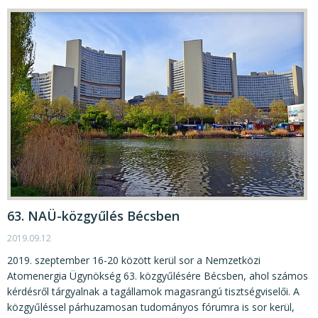
63. NAÜ-közgyűlés Bécsben
2019.09.12
2019. szeptember 16-20 között kerül sor a Nemzetközi
Atomenergia Ügynökség 63. közgyűlésére Bécsben, ahol számos
kérdésről tárgyalnak a tagállamok magasrangú tisztségviselői. A
közgyűléssel párhuzamosan tudományos fórumra is sor kerül,