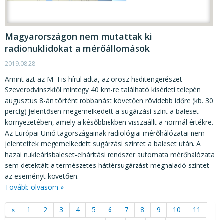
Magyarországon nem mutattak ki
radionuklidokat a mérőállomások
2019.08.28
Amint azt az MTI is hírül adta, az orosz haditengerészet
Szeverodvinszktől mintegy 40 km-re található kísérleti telepén
augusztus 8-án történt robbanást követően rövidebb időre (kb. 30
percig) jelentősen megemelkedett a sugárzási szint a baleset
környezetében, amely a későbbiekben visszaállt a normál értékre.
Az Európai Unió tagországainak radiológiai mérőhálózatai nem
jelentettek megemelkedett sugárzási szintet a baleset után. A
hazai nukleárisbaleset-elhárítási rendszer automata mérőhálózata
sem detektált a természetes háttérsugárzást meghaladó szintet
az eseményt követően.
Tovább olvasom »
«
1
2
3
4
5
6
7
8
9
10
11