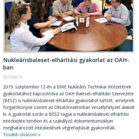
Nukleárisbaleset-elhárítási gyakorlat az OAH-
ban
2019.09.13
2019. szeptember 12-én a BME Nukleáris Technikai Intézetének
gyakorlatához kapcsolódva az OAH Baleset-elhárítási Szervezete
(BESZ) is nukleárisbaleset-elhárítási gyakorlatot tartott, amelynek
forgatókönyve szerint az Oktatóreaktorban veszélyhelyzet alakult
ki. A gyakorlat során a BESZ tagjai a nukleárisbaleset-elhárítási
intézkedési tervben és a szabályzó dokumentumokban
meghatározott intézkedések végrehajtását gyakorolták.
Tovább olvasom »