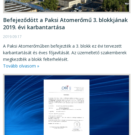
KÖZÉRDEKŰ ADATOK
JOGI SZABÁLYOZÁS, ÚTMUTATÓK
Befejeződött a Paksi Atomerőmű 3. blokkjának
KIADVÁNYOK, JELENTÉSEK
2019. évi karbantartása
NYOMTATVÁNYOK, SZOFTVEREK
2019.09.17
A Paksi Atomerőműben befejezték a 3. blokk ez évi tervezett
E-ÜGYINTÉZÉS
karbantartását és éves főjavítását. Az üzemeltető szakemberek
megkezdték a blokk felterhelését.
Tovább olvasom »