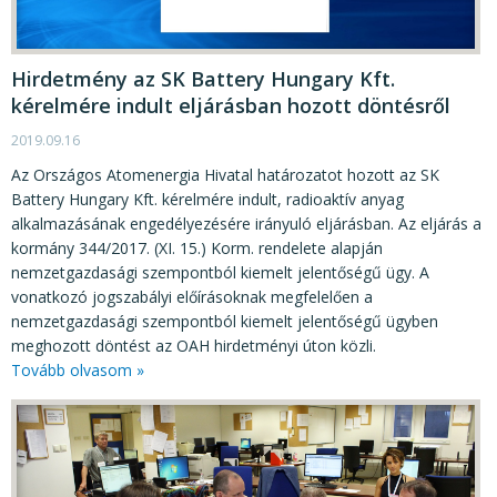
Hirdetmény az SK Battery Hungary Kft.
kérelmére indult eljárásban hozott döntésről
2019.09.16
Az Országos Atomenergia Hivatal határozatot hozott az SK
Battery Hungary Kft. kérelmére indult, radioaktív anyag
alkalmazásának engedélyezésére irányuló eljárásban. Az eljárás a
kormány 344/2017. (XI. 15.) Korm. rendelete alapján
nemzetgazdasági szempontból kiemelt jelentőségű ügy. A
vonatkozó jogszabályi előírásoknak megfelelően a
nemzetgazdasági szempontból kiemelt jelentőségű ügyben
meghozott döntést az OAH hirdetményi úton közli.
Tovább olvasom »