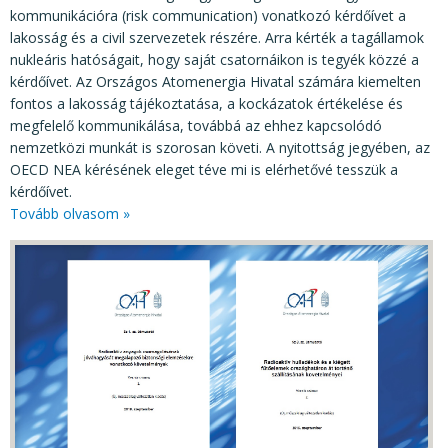
kommunikációra (risk communication) vonatkozó kérdőívet a
lakosság és a civil szervezetek részére. Arra kérték a tagállamok
nukleáris hatóságait, hogy saját csatornáikon is tegyék közzé a
kérdőívet. Az Országos Atomenergia Hivatal számára kiemelten
fontos a lakosság tájékoztatása, a kockázatok értékelése és
megfelelő kommunikálása, továbbá az ehhez kapcsolódó
nemzetközi munkát is szorosan követi. A nyitottság jegyében, az
OECD NEA kérésének eleget téve mi is elérhetővé tesszük a
kérdőívet.
Tovább olvasom »