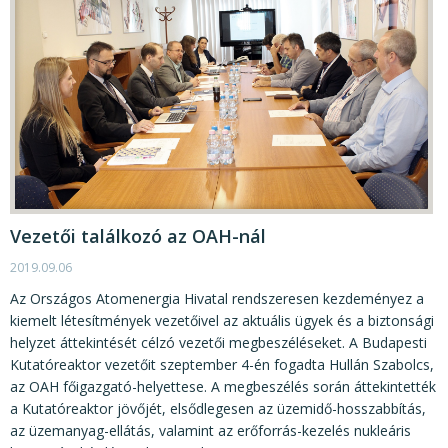
Vezetői találkozó az OAH-nál
2019.09.06
Az Országos Atomenergia Hivatal rendszeresen kezdeményez a
kiemelt létesítmények vezetőivel az aktuális ügyek és a biztonsági
helyzet áttekintését célzó vezetői megbeszéléseket. A Budapesti
Kutatóreaktor vezetőit szeptember 4-én fogadta Hullán Szabolcs,
az OAH főigazgató-helyettese. A megbeszélés során áttekintették
a Kutatóreaktor jövőjét, elsődlegesen az üzemidő-hosszabbítás,
az üzemanyag-ellátás, valamint az erőforrás-kezelés nukleáris