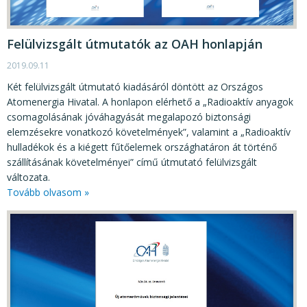
Felülvizsgált útmutatók az OAH honlapján
2019.09.11
Két felülvizsgált útmutató kiadásáról döntött az Országos
Atomenergia Hivatal. A honlapon elérhető a „Radioaktív anyagok
csomagolásának jóváhagyását megalapozó biztonsági
elemzésekre vonatkozó követelmények”, valamint a „Radioaktív
hulladékok és a kiégett fűtőelemek országhatáron át történő
szállításának követelményei” című útmutató felülvizsgált
változata.
Tovább olvasom »