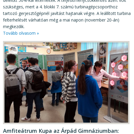
délelőtt 50%-kal leterhelték. A teljesítménycsökkentés azért volt
szükséges, mert a 4. blokki 7. számú turbinagépcsoporthoz
tartozó gerjesztőgépnél javítást hajtanak végre. A leállított turbina
felterhelését várhatóan még a mai napon (november 20-án)
megkezdik.
Tovább olvasom »
Amfiteátrum Kupa az Árpád Gimnáziumban: