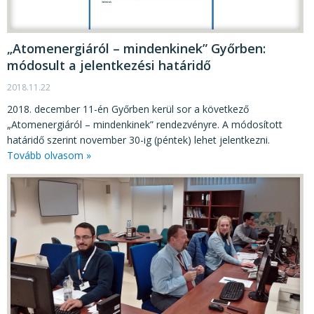
KÖZÉRDEKŰ ADATOK
JOGI SZABÁLYOZÁS, ÚTMUTATÓK
„Atomenergiáról – mindenkinek” Győrben:
KIADVÁNYOK, JELENTÉSEK
módosult a jelentkezési határidő
NYOMTATVÁNYOK, SZOFTVEREK
2018.11.22
2018. december 11-én Győrben kerül sor a következő
E-ÜGYINTÉZÉS
„Atomenergiáról – mindenkinek” rendezvényre. A módosított
határidő szerint november 30-ig (péntek) lehet jelentkezni.
Tovább olvasom »