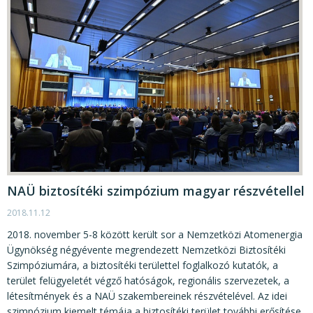
NAÜ biztosítéki szimpózium magyar részvétellel
2018.11.12
2018. november 5-8 között került sor a Nemzetközi Atomenergia
Ügynökség négyévente megrendezett Nemzetközi Biztosítéki
Szimpóziumára, a biztosítéki területtel foglalkozó kutatók, a
terület felügyeletét végző hatóságok, regionális szervezetek, a
létesítmények és a NAÜ szakembereinek részvételével. Az idei
szimpózium kiemelt témája a biztosítéki terület további erősítése,