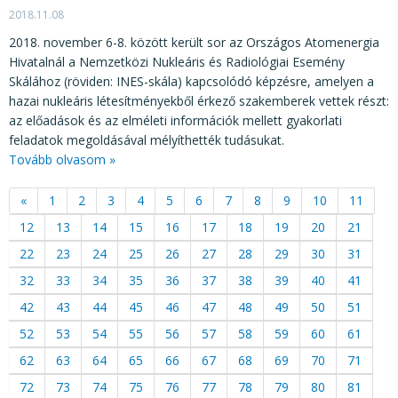
2018.11.08
2018. november 6-8. között került sor az Országos Atomenergia
Hivatalnál a Nemzetközi Nukleáris és Radiológiai Esemény
Skálához (röviden: INES-skála) kapcsolódó képzésre, amelyen a
hazai nukleáris létesítményekből érkező szakemberek vettek részt:
az előadások és az elméleti információk mellett gyakorlati
feladatok megoldásával mélyíthették tudásukat.
Tovább olvasom »
«
1
2
3
4
5
6
7
8
9
10
11
12
13
14
15
16
17
18
19
20
21
22
23
24
25
26
27
28
29
30
31
32
33
34
35
36
37
38
39
40
41
42
43
44
45
46
47
48
49
50
51
52
53
54
55
56
57
58
59
60
61
62
63
64
65
66
67
68
69
70
71
72
73
74
75
76
77
78
79
80
81