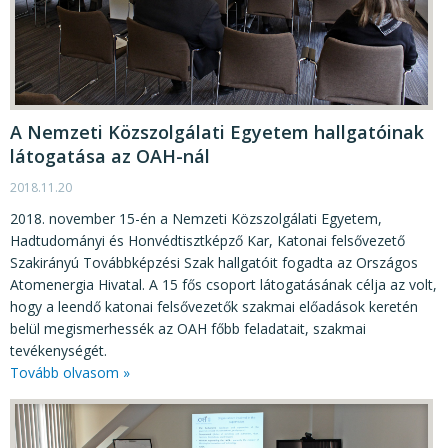
A Nemzeti Közszolgálati Egyetem hallgatóinak
látogatása az OAH-nál
2018.11.20
2018. november 15-én a Nemzeti Közszolgálati Egyetem,
Hadtudományi és Honvédtisztképző Kar, Katonai felsővezető
Szakirányú Továbbképzési Szak hallgatóit fogadta az Országos
Atomenergia Hivatal. A 15 fős csoport látogatásának célja az volt,
hogy a leendő katonai felsővezetők szakmai előadások keretén
belül megismerhessék az OAH főbb feladatait, szakmai
tevékenységét.
Tovább olvasom »