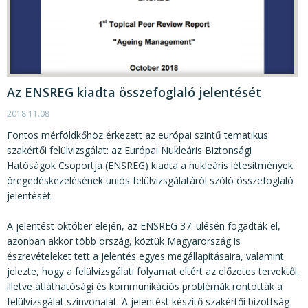
Az ENSREG kiadta összefoglaló jelentését
2018.11.08
Fontos mérföldkőhöz érkezett az európai szintű tematikus
szakértői felülvizsgálat: az Európai Nukleáris Biztonsági
Hatóságok Csoportja (ENSREG) kiadta a nukleáris létesítmények
öregedéskezelésének uniós felülvizsgálatáról szóló összefoglaló
jelentését.
A jelentést október elején, az ENSREG 37. ülésén fogadták el,
azonban akkor több ország, köztük Magyarország is
észrevételeket tett a jelentés egyes megállapításaira, valamint
jelezte, hogy a felülvizsgálati folyamat eltért az előzetes tervektől,
illetve átláthatósági és kommunikációs problémák rontották a
felülvizsgálat színvonalát. A jelentést készítő szakértői bizottság