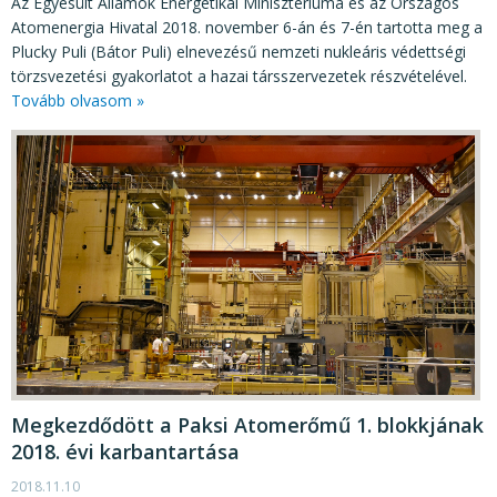
Az Egyesült Államok Energetikai Minisztériuma és az Országos
Atomenergia Hivatal 2018. november 6-án és 7-én tartotta meg a
Plucky Puli (Bátor Puli) elnevezésű nemzeti nukleáris védettségi
törzsvezetési gyakorlatot a hazai társszervezetek részvételével.
Tovább olvasom »
Megkezdődött a Paksi Atomerőmű 1. blokkjának
2018. évi karbantartása
2018.11.10