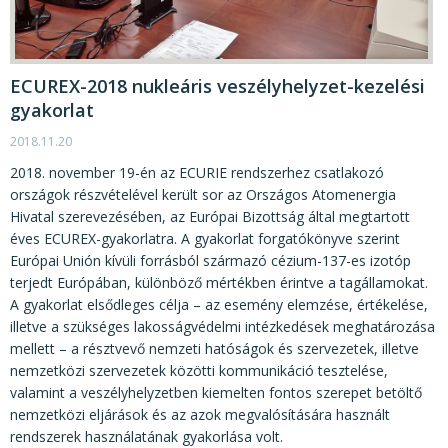
ECUREX-2018 nukleáris veszélyhelyzet-kezelési
gyakorlat
2018.11.20
2018. november 19-én az ECURIE rendszerhez csatlakozó
országok részvételével került sor az Országos Atomenergia
Hivatal szerevezésében, az Európai Bizottság által megtartott
éves ECUREX-gyakorlatra. A gyakorlat forgatókönyve szerint
Európai Unión kívüli forrásból származó cézium-137-es izotóp
terjedt Európában, különböző mértékben érintve a tagállamokat.
A gyakorlat elsődleges célja – az esemény elemzése, értékelése,
illetve a szükséges lakosságvédelmi intézkedések meghatározása
mellett – a résztvevő nemzeti hatóságok és szervezetek, illetve
nemzetközi szervezetek közötti kommunikáció tesztelése,
valamint a veszélyhelyzetben kiemelten fontos szerepet betöltő
nemzetközi eljárások és az azok megvalósítására használt
rendszerek használatának gyakorlása volt.