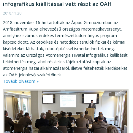
infografikus kiállítással vett részt az OAH
2018.11.20
2018. november 16-án tartották az Árpád Gimnáziumban az
Amfiteátrum Kupa elnevezésű országos matematikaversenyt,
amelyhez számos érdekes természettudományos program
kapcsolódott. Az ötödikes és hatodikos tanulók fizikai és kémiai
kísérleteket láthattak, robotépítéssel ismerkedhettek meg,
valamint az Országos Atomenergia Hivatal infografikus kiállítását
tekinthették meg, ahol részletes tájékoztatást kaptak az
atomenergia hazai alkalmazásáról, illetve feltehették kérdéseiket
az OAH jelenlévő szakértőinek.
Tovább olvasom »