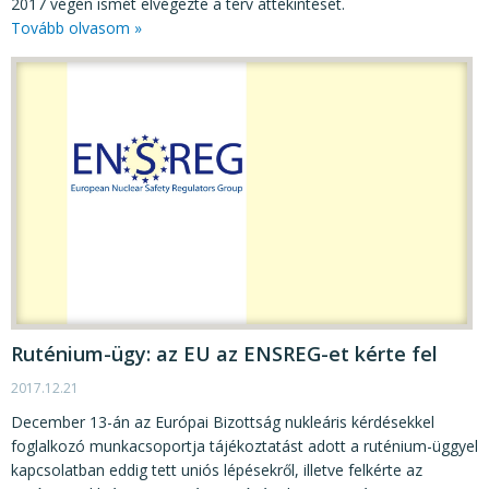
2017 végén ismét elvégezte a terv áttekintését.
Tovább olvasom »
Ruténium-ügy: az EU az ENSREG-et kérte fel
2017.12.21
December 13-án az Európai Bizottság nukleáris kérdésekkel
foglalkozó munkacsoportja tájékoztatást adott a ruténium-üggyel
kapcsolatban eddig tett uniós lépésekről, illetve felkérte az