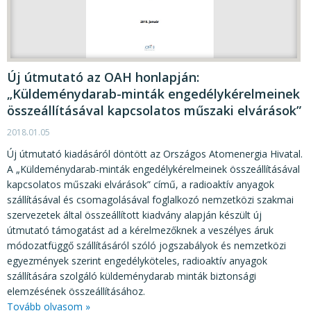
Új útmutató az OAH honlapján:
„Küldeménydarab-minták engedélykérelmeinek
összeállításával kapcsolatos műszaki elvárások”
2018.01.05
Új útmutató kiadásáról döntött az Országos Atomenergia Hivatal.
A „Küldeménydarab-minták engedélykérelmeinek összeállításával
kapcsolatos műszaki elvárások” című, a radioaktív anyagok
szállításával és csomagolásával foglalkozó nemzetközi szakmai
szervezetek által összeállított kiadvány alapján készült új
útmutató támogatást ad a kérelmezőknek a veszélyes áruk
módozatfüggő szállításáról szóló jogszabályok és nemzetközi
egyezmények szerint engedélyköteles, radioaktív anyagok
szállítására szolgáló küldeménydarab minták biztonsági
elemzésének összeállításához.
Tovább olvasom »