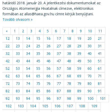
határidő 2018. január 20. A jelentkezési dokumentumokat az
Országos Atomenergia Hivatalnak címezve, elektronikus
formában az allas@haea.gov.hu címre kérjük benyújtani.
Tovább olvasom »
«
1
2
3
4
5
6
7
8
9
10
11
12
13
14
15
16
17
18
19
20
21
22
23
24
25
26
27
28
29
30
31
32
33
34
35
36
37
38
39
40
41
42
43
44
45
46
47
48
49
50
51
52
53
54
55
56
57
58
59
60
61
62
63
64
65
66
67
68
69
70
71
72
73
74
75
76
77
78
79
80
81
82
83
84
85
86
87
88
89
90
91
92
93
94
95
96
97
98
99
100
101
102
103
104
105
106
107
108
109