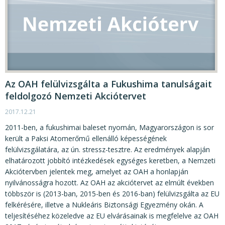
Az OAH felülvizsgálta a Fukushima tanulságait
feldolgozó Nemzeti Akciótervet
2017.12.21
2011-ben, a fukushimai baleset nyomán, Magyarországon is sor
került a Paksi Atomerőmű ellenálló képességének
felülvizsgálatára, az ún. stressz-tesztre. Az eredmények alapján
elhatározott jobbító intézkedések egységes keretben, a Nemzeti
Akciótervben jelentek meg, amelyet az OAH a honlapján
nyilvánosságra hozott. Az OAH az akciótervet az elmúlt években
többször is (2013-ban, 2015-ben és 2016-ban) felülvizsgálta az EU
felkérésére, illetve a Nukleáris Biztonsági Egyezmény okán. A
teljesítéséhez közeledve az EU elvárásainak is megfelelve az OAH