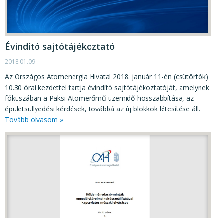
KÖZÉRDEKŰ ADATOK
JOGI SZABÁLYOZÁS, ÚTMUTATÓK
KIADVÁNYOK, JELENTÉSEK
Évindító sajtótájékoztató
NYOMTATVÁNYOK, SZOFTVEREK
2018.01.09
Az Országos Atomenergia Hivatal 2018. január 11-én (csütörtök)
E-ÜGYINTÉZÉS
10.30 órai kezdettel tartja évindító sajtótájékoztatóját, amelynek
fókuszában a Paksi Atomerőmű üzemidő-hosszabbítása, az
épületsüllyedési kérdések, továbbá az új blokkok létesítése áll.
Tovább olvasom »