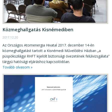
Közmeghallgatás Kisnémediben
2017.12.20
Az Országos Atomenergia Hivatal 2017. december 14-én
közmeghallgatást tartott a Kisnémedi Művelődési Házban „a
püspökszilágyi RHFT kijelölt biztonsági övezetének felülvizsgálata”
tárgyú hatósági eljáráshoz kapcsolódóan.
Tovább olvasom »