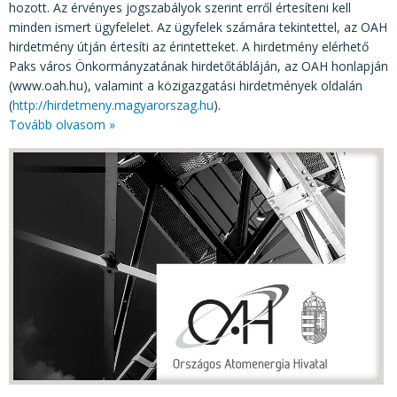
hozott. Az érvényes jogszabályok szerint erről értesíteni kell
minden ismert ügyfelelet. Az ügyfelek számára tekintettel, az OAH
hirdetmény útján értesíti az érintetteket. A hirdetmény elérhető
Paks város Önkormányzatának hirdetőtábláján, az OAH honlapján
(www.oah.hu), valamint a közigazgatási hirdetmények oldalán
(
http://hirdetmeny.magyarorszag.hu
).
Tovább olvasom »