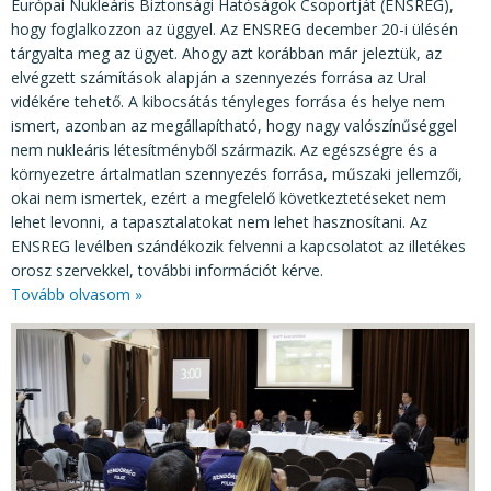
Európai Nukleáris Biztonsági Hatóságok Csoportját (ENSREG),
hogy foglalkozzon az üggyel. Az ENSREG december 20-i ülésén
tárgyalta meg az ügyet. Ahogy azt korábban már jeleztük, az
elvégzett számítások alapján a szennyezés forrása az Ural
vidékére tehető. A kibocsátás tényleges forrása és helye nem
ismert, azonban az megállapítható, hogy nagy valószínűséggel
nem nukleáris létesítményből származik. Az egészségre és a
környezetre ártalmatlan szennyezés forrása, műszaki jellemzői,
okai nem ismertek, ezért a megfelelő következtetéseket nem
lehet levonni, a tapasztalatokat nem lehet hasznosítani. Az
ENSREG levélben szándékozik felvenni a kapcsolatot az illetékes
orosz szervekkel, további információt kérve.
Tovább olvasom »