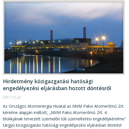
Hirdetmény közigazgatási hatósági
engedélyezési eljárásban hozott döntésről
2017.12.22
Az Országos Atomenergia Hivatal az MVM Paksi Atomerőmű Zrt.
kérelme alapján indított, „MVM Paksi Atomerőmű Zrt. 4.
blokkjának tervezett üzemidőn túli üzemeltetési engedélykérelme”
tárgyú közigazgatási hatósági engedélyezési eljárásban döntést