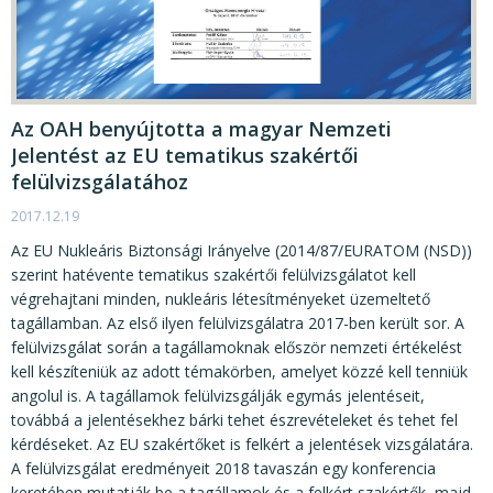
Az OAH benyújtotta a magyar Nemzeti
Jelentést az EU tematikus szakértői
felülvizsgálatához
2017.12.19
Az EU Nukleáris Biztonsági Irányelve (2014/87/EURATOM (NSD))
szerint hatévente tematikus szakértői felülvizsgálatot kell
végrehajtani minden, nukleáris létesítményeket üzemeltető
tagállamban. Az első ilyen felülvizsgálatra 2017-ben került sor. A
felülvizsgálat során a tagállamoknak először nemzeti értékelést
kell készíteniük az adott témakörben, amelyet közzé kell tenniük
angolul is. A tagállamok felülvizsgálják egymás jelentéseit,
továbbá a jelentésekhez bárki tehet észrevételeket és tehet fel
kérdéseket. Az EU szakértőket is felkért a jelentések vizsgálatára.
A felülvizsgálat eredményeit 2018 tavaszán egy konferencia
keretében mutatják be a tagállamok és a felkért szakértők, majd