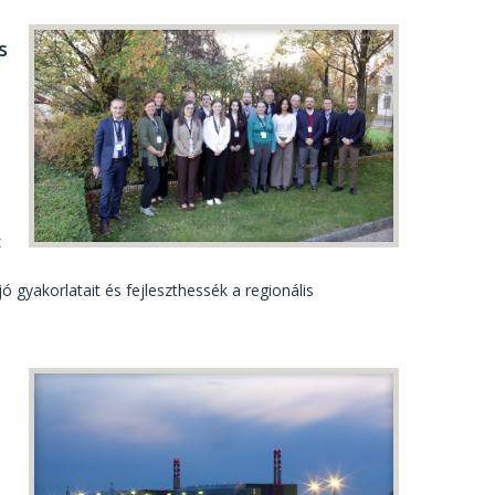
s
z
gyakorlatait és fejleszthessék a regionális