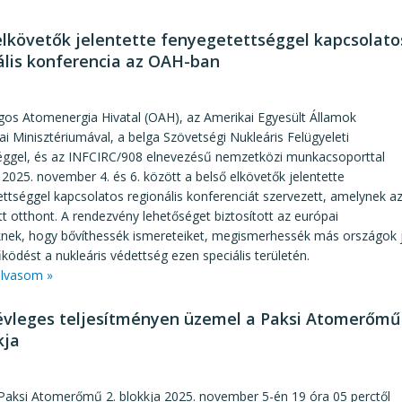
elkövetők jelentette fenyegetettséggel kapcsolato
ális konferencia az OAH-ban
7
gos Atomenergia Hivatal (OAH), az Amerikai Egyesült Államok
ai Minisztériumával, a belga Szövetségi Nukleáris Felügyeleti
ggel, és az INFCIRC/908 elnevezésű nemzetközi munkacsoporttal
2025. november 4. és 6. között a belső elkövetők jelentette
ttséggel kapcsolatos regionális konferenciát szervezett, amelynek a
 otthont. A rendezvény lehetőséget biztosított az európai
nek, hogy bővíthessék ismereteiket, megismerhessék más országok jó 
ödést a nukleáris védettség ezen speciális területén.
lvasom »
évleges teljesítményen üzemel a Paksi Atomerőmű
kja
5
aksi Atomerőmű 2. blokkja 2025. november 5-én 19 óra 05 perctől