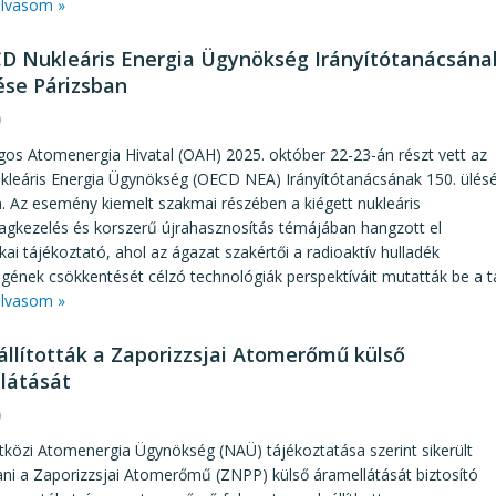
lvasom »
D Nukleáris Energia Ügynökség Irányítótanácsána
lése Párizsban
0
os Atomenergia Hivatal (OAH) 2025. október 22-23-án részt vett az
leáris Energia Ügynökség (OECD NEA) Irányítótanácsának 150. ülés
. Az esemény kiemelt szakmai részében a kiégett nukleáris
gkezelés és korszerű újrahasznosítás témájában hangzott el
ikai tájékoztató, ahol az ágazat szakértői a radioaktív hulladék
ének csökkentését célzó technológiák perspektíváit mutatták be a t
lvasom »
állították a Zaporizzsjai Atomerőmű külső
látását
0
közi Atomenergia Ügynökség (NAÜ) tájékoztatása szerint sikerült
ni a Zaporizzsjai Atomerőmű (ZNPP) külső áramellátását biztosító