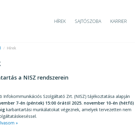
HÍREK
SAJTÓSZOBA
KARRIER
l
/
Hírek
k
tartás a NISZ rendszerein
7
 Infokommunikációs Szolgáltató Zrt. (NISZ) tájékoztatása alapján
vember 7-én (péntek) 15:00 órától 2025. november 10-én (hétfő)
áig
karbantartási munkálatokat végeznek, amelyek tervezetten nem
olgáltatáskieséssel.
lvasom »