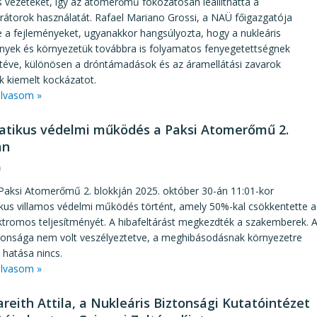
 vezetéket, így az atomerőmű fokozatosan leállíthatta a
rátorok használatát. Rafael Mariano Grossi, a NAÜ főigazgatója
 a fejleményeket, ugyanakkor hangsúlyozta, hogy a nukleáris
ények és környezetük továbbra is folyamatos fenyegetettségnek
itéve, különösen a dróntámadások és az áramellátási zavarok
k kiemelt kockázatot.
lvasom »
tikus védelmi működés a Paksi Atomerőmű 2.
án
0
aksi Atomerőmű 2. blokkján 2025. október 30-án 11:01-kor
kus villamos védelmi működés történt, amely 50%-kal csökkentette a
ktromos teljesítményét. A hibafeltárást megkezdték a szakemberek. 
ztonsága nem volt veszélyeztetve, a meghibásodásnak környezetre
 hatása nincs.
lvasom »
areith Attila, a Nukleáris Biztonsági Kutatóintézet