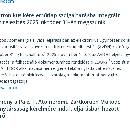
lvasom »
ktronikus kéreleműrlap szolgáltatásba integrált
itelesítés 2025. október 31-én megszűnik
1
os Atomenergia Hivatal eljárásaiban az elektronikus ügyintézés sorá
azonosításra visszavezetett dokumentumhitelesítés (AVDH) kizárólag
1
óber 31-ig használható.
2025. november 1-jétől az AVDH helyett egy
2
áltatás, a felhasználó dokumentumhoz rendelése (FEDOR)
veszi át a
. A FEDOR alkalmazása nem egyenértékű a nyilatkozattevő teljes
 erőt biztosító aláírásával, kizárólag a dokumentumot benyújtó
datait igazolja.
lvasom »
mény a Paks II. Atomerőmű Zártkörűen Működő
nytársaság kérelmére indult eljárásban hozott
ről
4