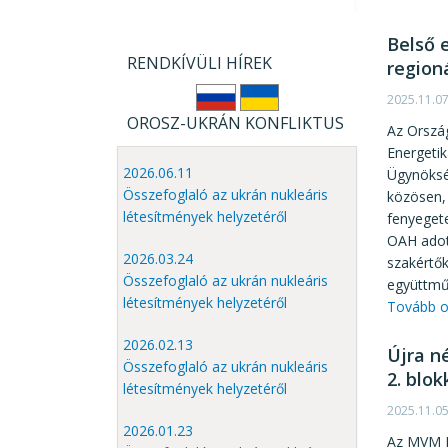
Belső 
RENDKÍVÜLI HÍREK
region
2025.11.0
OROSZ-UKRÁN KONFLIKTUS
Az Orszá
Energetik
2026.06.11
Ügynöksé
Összefoglaló az ukrán nukleáris
közösen, 
létesítmények helyzetéről
fenyegete
OAH adott
2026.03.24
szakértők
Összefoglaló az ukrán nukleáris
együttműk
létesítmények helyzetéről
Tovább o
2026.02.13
Újra n
Összefoglaló az ukrán nukleáris
2. blok
létesítmények helyzetéről
2025.11.0
2026.01.23
Az MVM P