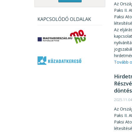
Az Orszá
Paks II.
Paksi Ato
KAPCSOLÓDÓ OLDALAK
létesíté
Az eljárá
kapcsola
nyilvánít
jogszabá
hirdetmén
Tovább o
Hirdet
Részvé
döntés
2025.11.0
Az Orszá
Paks II.
Paksi At
létesíté