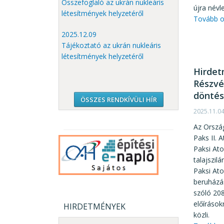
Összefoglaló az ukrán nukleáris
újra névl
létesítmények helyzetéről
Tovább o
2025.12.09
Tájékoztató az ukrán nukleáris
létesítmények helyzetéről
Hirdet
Részvé
döntés
ÖSSZES RENDKÍVÜLI HÍR
2025.11.0
Az Orszá
Paks II.
Paksi Ato
talajszil
Paksi At
beruházá
szóló 208
előíráso
HIRDETMÉNYEK
közli.