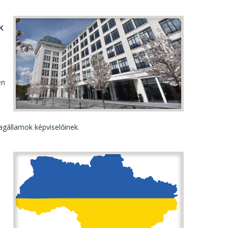
k
én
agállamok képviselőinek.