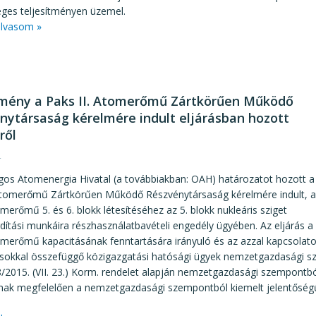
eges teljesítményen üzemel.
lvasom »
mény a Paks II. Atomerőmű Zártkörűen Működő
nytársaság kérelmére indult eljárásban hozott
ről
4
gos Atomenergia Hivatal (a továbbiakban: OAH) határozatot hozott a
 Atomerőmű Zártkörűen Működő Részvénytársaság kérelmére indult, a
merőmű 5. és 6. blokk létesítéséhez az 5. blokk nukleáris sziget
árdítási munkáira részhasználatbavételi engedély ügyében. Az eljárás a
omerőmű kapacitásának fenntartására irányuló és az azzal kapcsolat
sokkal összefüggő közigazgatási hatósági ügyek nemzetgazdasági sze
/2015. (VII. 23.) Korm. rendelet alapján nemzetgazdasági szempontbó
knak megfelelően a nemzetgazdasági szempontból kiemelt jelentősé