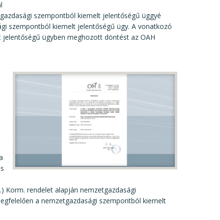
l
tgazdasági szempontból kiemelt jelentőségű üggyé
sági szempontból kiemelt jelentőségű ügy. A vonatkozó
lt jelentőségű ügyben meghozott döntést az OAH
a
os
3.) Korm. rendelet alapján nemzetgazdasági
 megfelelően a nemzetgazdasági szempontból kiemelt