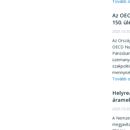
Tovább o
Az OEC
150. ü
2025.10.3
Az Ország
OECD Nuk
Párizsban
üzemanya
szakpolit
mennyiség
Tovább o
Helyre
áramel
2025.10.3
A Nemzet
megjavíta