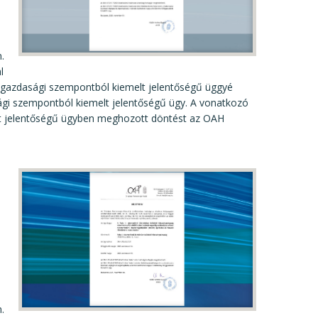
.
l
tgazdasági szempontból kiemelt jelentőségű üggyé
sági szempontból kiemelt jelentőségű ügy. A vonatkozó
lt jelentőségű ügyben meghozott döntést az OAH
.