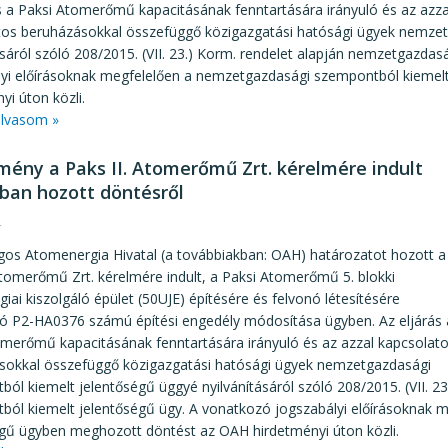
s a Paksi Atomerőmű kapacitásának fenntartására irányuló és az azza
tos beruházásokkal összefüggő közigazgatási hatósági ügyek nemze
ásáról szóló 208/2015. (VII. 23.) Korm. rendelet alapján nemzetgazda
lyi előírásoknak megfelelően a nemzetgazdasági szempontból kieme
yi úton közli.
lvasom »
mény a Paks II. Atomerőmű Zrt. kérelmére indult
sban hozott döntésről
4
gos Atomenergia Hivatal (a továbbiakban: OAH) határozatot hozott a
Atomerőmű Zrt. kérelmére indult, a Paksi Atomerőmű 5. blokki
iai kiszolgáló épület (50UJE) építésére és felvonó létesítésére
ó P2-HA0376 számú építési engedély módosítása ügyben. Az eljárás 
omerőmű kapacitásának fenntartására irányuló és az azzal kapcsolat
sokkal összefüggő közigazgatási hatósági ügyek nemzetgazdasági
ól kiemelt jelentőségű üggyé nyilvánításáról szóló 208/2015. (VII. 2
ból kiemelt jelentőségű ügy. A vonatkozó jogszabályi előírásoknak
égű ügyben meghozott döntést az OAH hirdetményi úton közli.