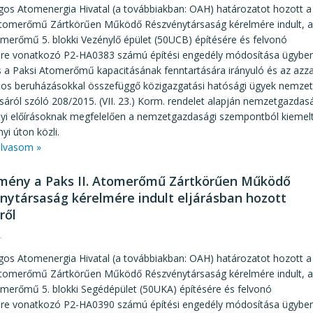
gos Atomenergia Hivatal (a továbbiakban: OAH) határozatot hozott a
 Atomerőmű Zártkörűen Működő Részvénytársaság kérelmére indult, a
merőmű 5. blokki Vezénylő épület (50UCB) építésére és felvonó
sére vonatkozó P2-HA0383 számú építési engedély módosítása ügyben
s a Paksi Atomerőmű kapacitásának fenntartására irányuló és az azza
tos beruházásokkal összefüggő közigazgatási hatósági ügyek nemze
ásáról szóló 208/2015. (VII. 23.) Korm. rendelet alapján nemzetgazda
lyi előírásoknak megfelelően a nemzetgazdasági szempontból kieme
yi úton közli.
lvasom »
mény a Paks II. Atomerőmű Zártkörűen Működő
nytársaság kérelmére indult eljárásban hozott
ről
4
gos Atomenergia Hivatal (a továbbiakban: OAH) határozatot hozott a
 Atomerőmű Zártkörűen Működő Részvénytársaság kérelmére indult, a
omerőmű 5. blokki Segédépület (50UKA) építésére és felvonó
sére vonatkozó P2-HA0390 számú építési engedély módosítása ügyben