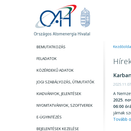
BEMUTATKOZÁS
Kezdőolda
FELADATOK
Híre
KÖZÉRDEKŰ ADATOK
Karban
JOGI SZABÁLYOZÁS, ÚTMUTATÓK
2025.11.0
A Nemzeti
KIADVÁNYOK, JELENTÉSEK
2025. no
NYOMTATVÁNYOK, SZOFTVEREK
06:00 ór
járnak sz
E-ÜGYINTÉZÉS
Tovább o
BEJELENTÉSEK KEZELÉSE