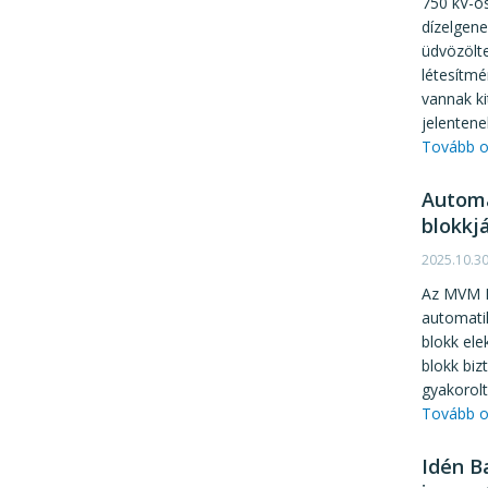
750 kV-os
dízelgene
üdvözölte
létesítm
vannak k
jelentene
Tovább o
Automa
blokkj
2025.10.3
Az MVM P
automati
blokk ele
blokk bi
gyakorolt
Tovább o
Idén B