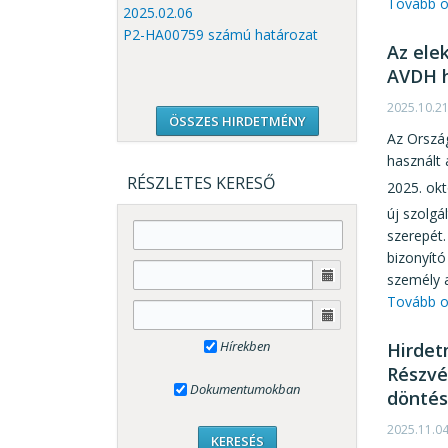
Tovább o
2025.02.06
P2-HA00759 számú határozat
Az ele
AVDH h
2025.10.2
ÖSSZES HIRDETMÉNY
Az Ország
használt 
RÉSZLETES KERESŐ
2025. okt
új szolg
szerepét
bizonyító
személy a
Tovább o
Hírekben
Hirdet
Részvé
Dokumentumokban
döntés
2025.11.0