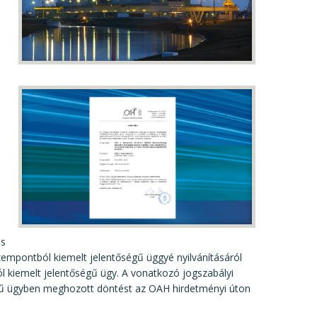
os
mpontból kiemelt jelentőségű üggyé nyilvánításáról
l kiemelt jelentőségű ügy. A vonatkozó jogszabályi
gű ügyben meghozott döntést az OAH hirdetményi úton