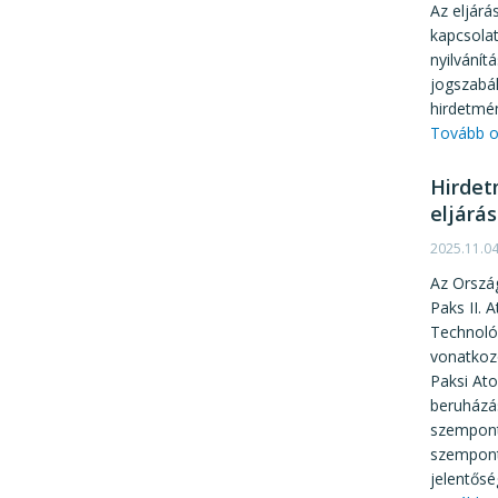
Az eljárá
kapcsola
nyilvánít
jogszabá
hirdetmén
Tovább o
Hirdet
eljárá
2025.11.0
Az Orszá
Paks II. 
Technológ
vonatkoz
Paksi At
beruházá
szempontb
szempont
jelentős