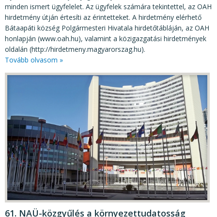
minden ismert ügyfelelet. Az ügyfelek számára tekintettel, az OAH
hirdetmény útján értesíti az érintetteket. A hirdetmény elérhető
Bátaapáti község Polgármesteri Hivatala hirdetőtábláján, az OAH
honlapján (www.oah.hu), valamint a közigazgatási hirdetmények
oldalán (http://hirdetmeny.magyarorszag.hu).
Tovább olvasom »
61. NAÜ-közgyűlés a környezettudatosság