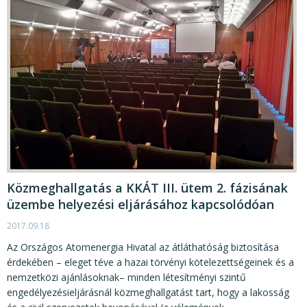
Közmeghallgatás a KKÁT III. ütem 2. fázisának
üzembe helyezési eljárásához kapcsolódóan
2017.09.18
Az Országos Atomenergia Hivatal az átláthatóság biztosítása
érdekében – eleget téve a hazai törvényi kötelezettségeinek és a
nemzetközi ajánlásoknak– minden létesítményi szintű
engedélyezésieljárásnál közmeghallgatást tart, hogy a lakosság