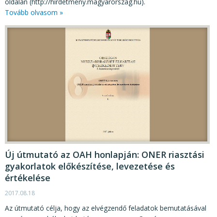
oldalán (http://hirdetmeny.magyarorszag.hu).
Tovább olvasom »
Új útmutató az OAH honlapján: ONER riasztási
gyakorlatok előkészítése, levezetése és
értékelése
2017.08.18
Az útmutató célja, hogy az elvégzendő feladatok bemutatásával