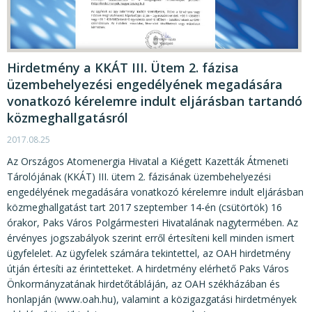
Hirdetmény a KKÁT III. Ütem 2. fázisa
üzembehelyezési engedélyének megadására
vonatkozó kérelemre indult eljárásban tartandó
közmeghallgatásról
2017.08.25
Az Országos Atomenergia Hivatal a Kiégett Kazetták Átmeneti
Tárolójának (KKÁT) III. ütem 2. fázisának üzembehelyezési
engedélyének megadására vonatkozó kérelemre indult eljárásban
közmeghallgatást tart 2017 szeptember 14-én (csütörtök) 16
órakor, Paks Város Polgármesteri Hivatalának nagytermében. Az
érvényes jogszabályok szerint erről értesíteni kell minden ismert
ügyfelelet. Az ügyfelek számára tekintettel, az OAH hirdetmény
útján értesíti az érintetteket. A hirdetmény elérhető Paks Város
Önkormányzatának hirdetőtábláján, az OAH székházában és
honlapján (www.oah.hu), valamint a közigazgatási hirdetmények