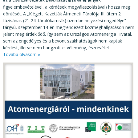
és a civil szervezetek bevonásával (a vélemények
figyelembevételével, a kérdések megválaszolásával) hozza meg
döntését. A „Kiégett Kazetták Átmeneti Tárolója III. ütem 2.
fázisának (21-24. tárolókamrák) üzembe helyezési engedélye”
tárgyú, szeptember 14-én megrendezett közmeghallgatáson nem
jelent meg érdeklődő, így sem az Országos Atomenergia Hivatal,
sem az engedélyes és a bevont szakhatóságok nem kaptak
kérdést, illetve nem hangzott el vélemény, észrevétel.
Tovább olvasom »