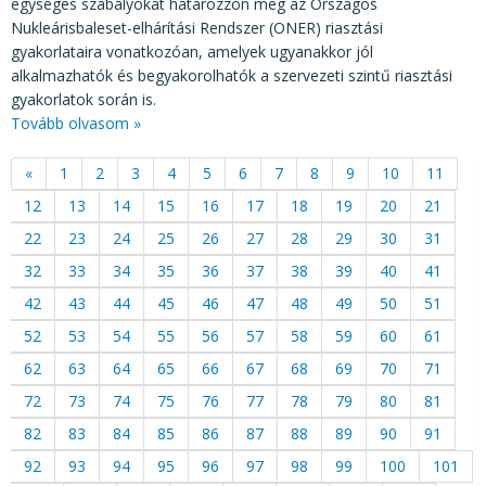
egységes szabályokat határozzon meg az Országos
Nukleárisbaleset-elhárítási Rendszer (ONER) riasztási
gyakorlataira vonatkozóan, amelyek ugyanakkor jól
alkalmazhatók és begyakorolhatók a szervezeti szintű riasztási
gyakorlatok során is.
Tovább olvasom »
«
1
2
3
4
5
6
7
8
9
10
11
12
13
14
15
16
17
18
19
20
21
22
23
24
25
26
27
28
29
30
31
32
33
34
35
36
37
38
39
40
41
42
43
44
45
46
47
48
49
50
51
52
53
54
55
56
57
58
59
60
61
62
63
64
65
66
67
68
69
70
71
72
73
74
75
76
77
78
79
80
81
82
83
84
85
86
87
88
89
90
91
92
93
94
95
96
97
98
99
100
101