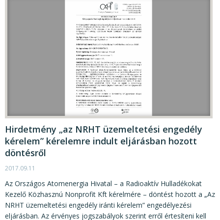
Hirdetmény „az NRHT üzemeltetési engedély
kérelem” kérelemre indult eljárásban hozott
döntésről
2017.09.11
Az Országos Atomenergia Hivatal – a Radioaktív Hulladékokat
Kezelő Közhasznú Nonprofit Kft kérelmére – döntést hozott a „Az
NRHT üzemeltetési engedély iránti kérelem” engedélyezési
eljárásban. Az érvényes jogszabályok szerint erről értesíteni kell