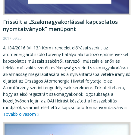
KÖZÉRDEKŰ ADATOK
JOGI SZABÁLYOZÁS, ÚTMUTATÓK
Frissült a „Szakmagyakorlással kapcsolatos
KIADVÁNYOK, JELENTÉSEK
nyomtatványok” menüpont
NYOMTATVÁNYOK, SZOFTVEREK
2017.09.25
A 184/2016 (VII.13.) Korm. rendelet előírásai szerint az
E-ÜGYINTÉZÉS
atomenergiáról szóló törvény hatálya alá tartozó építményekkel
kapcsolatos műszaki szakértői, tervezői, műszaki ellenőri és
felelős műszaki vezetői tevékenység szerinti szakmagyakorlásra
alkalmasság megállapítására és a nyilvántartásba vételre irányuló
eljárást az Országos Atomenergia Hivatal folytatja le az
Atomtörvény szerinti engedélyesek kérelmére. Tekintettel arra,
hogy az első regisztrált szakmagyakorlók jogosultsága a
közeljövőben lejár, az OAH leírást készített a hosszabbítás
módjáról, valamint elérhető a kapcsolódó formanyomtatvány is.
Tovább olvasom »