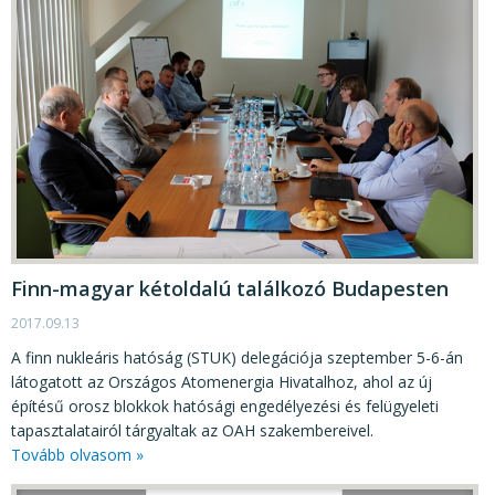
Finn-magyar kétoldalú találkozó Budapesten
2017.09.13
A finn nukleáris hatóság (STUK) delegációja szeptember 5-6-án
látogatott az Országos Atomenergia Hivatalhoz, ahol az új
építésű orosz blokkok hatósági engedélyezési és felügyeleti
tapasztalatairól tárgyaltak az OAH szakembereivel.
Tovább olvasom »