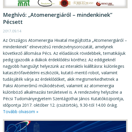
Meghívó: „Atomenergiáról – mindenkinek”
Pécsett
2017.09.14
Az Országos Atomenergia Hivatal megújította „Atomenergiáról –
mindenkinek” elnevezésű rendezvénysorozatát, amelynek
következő állomása Pécs. Az előadások rövidebbek, tematikájuk
pedig igazodik a diákok érdeklődési köréhez. Az eddigieknél
nagyobb hangsúlyt helyezünk az interaktív kiállításra: különleges
katasztrófavédelmi eszközök, kutató-mentő robot, valamint
tudásjáték várja az érdeklődőket, akik megismerkedhetnek a
Paksi Atomerőmű működésével, valamint az atomenergia
különböző alkalmazási területeivel is. A rendezvény helyszíne a
Pécsi Tudományegyetem Szentágothai János Kutatóközpontja,
időpontja 2017. október 12. (csütörtök), 9.30-tól 14.00 óráig.
Tovább olvasom »