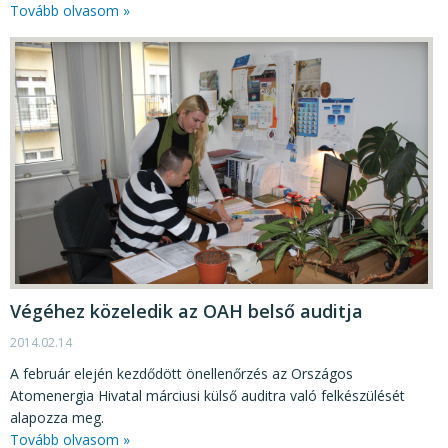
Tovább olvasom »
Végéhez közeledik az OAH belső auditja
2014.02.14
A február elején kezdődött önellenőrzés az Országos
Atomenergia Hivatal márciusi külső auditra való felkészülését
alapozza meg.
Tovább olvasom »