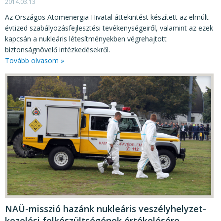
2014.03.13
Az Országos Atomenergia Hivatal áttekintést készített az elmúlt
évtized szabályozásfejlesztési tevékenységeiről, valamint az ezek
kapcsán a nukleáris létesítményekben végrehajtott
biztonságnövelő intézkedésekről.
Tovább olvasom »
NAÜ-misszió hazánk nukleáris veszélyhelyzet-
kezelési felkészültségének értékelésére