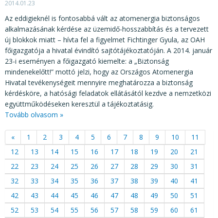
2014.01.23
Az eddigieknél is fontosabbá vált az atomenergia biztonságos
alkalmazásának kérdése az üzemidő-hosszabbítás és a tervezett
új blokkok miatt – hívta fel a figyelmet Fichtinger Gyula, az OAH
főigazgatója a hivatal évindító sajtótájékoztatóján. A 2014. január
23-i eseményen a főigazgató kiemelte: a „Biztonság
mindenekelőtt!” mottó jelzi, hogy az Országos Atomenergia
Hivatal tevékenységeit mennyire meghatározza a biztonság
kérdésköre, a hatósági feladatok ellátásától kezdve a nemzetközi
együttműködéseken keresztül a tájékoztatásig.
Tovább olvasom »
«
1
2
3
4
5
6
7
8
9
10
11
12
13
14
15
16
17
18
19
20
21
22
23
24
25
26
27
28
29
30
31
32
33
34
35
36
37
38
39
40
41
42
43
44
45
46
47
48
49
50
51
52
53
54
55
56
57
58
59
60
61