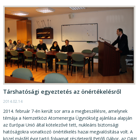
Társhatósági egyeztetés az önértékelésről
2014.02.14
2014. február 7-én került sor arra a megbeszélésre, amelynek
témája a Nemzetközi Atomenergia Ügynökség ajánlása alapján
az Európai Unió által kötelezővé tett, nukleáris biztonsági
hatóságokra vonatkozó önértékelés hazai megvalósítása volt. A
közel másfél évig tartó folyamat részleteiről Petőfi Gábor, az OAH