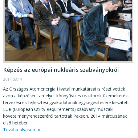
Képzés az európai nukleáris szabványokról
2014.03.14
Az Országos Atomenergia Hivatal munkatársai is részt vettek
azon a képzésen, amelyet könnyűvizes reaktorok üzemeltetési,
tervezési és fejlesztési gyakorlatának egységesítésére készített
EUR (European Utility Requirements) szabvány műszaki
követelményrendszeréről tartottak Pakson, 2014 márciusának
első hetében.
Tovább olvasom »