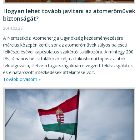
KÖZÉRDEKŰ ADATOK
Hogyan lehet tovább javítani az atomerőművek
JOGI SZABÁLYOZÁS, ÚTMUTATÓK
biztonságát?
KIADVÁNYOK, JELENTÉSEK
2014.03.28
NYOMTATVÁNYOK, SZOFTVEREK
A Nemzetközi Atomenergia Ügynökség kezdeményezésére
március közepén került sor az atomerőművek súlyos baleseti
E-ÜGYINTÉZÉS
felkészülésével kapcsolatos szakértői találkozóra. A mintegy 200
fős, 4 napos bécsi találkozó célja a fukushimai tapasztalatok
feldolgozása, illetve a tagországokban elvégzett felülvizsgálatok
és elhatározott intézkedések áttekintése volt.
Tovább olvasom »