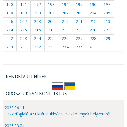
190
191
192
193
194
195
196
197
198
199
200
201
202
203
204
205
206
207
208
209
210
211
212
213
214
215
216
217
218
219
220
221
222
223
224
225
226
227
228
229
230
231
232
233
234
235
»
RENDKÍVÜLI HÍREK
OROSZ-UKRÁN KONFLIKTUS
2026.06.11
Összefoglaló az ukrán nukleáris létesítmények helyzetéről
2026.03.24