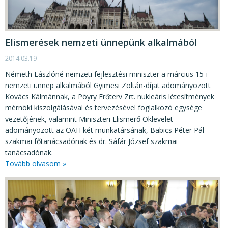
Elismerések nemzeti ünnepünk alkalmából
2014.03.19
Németh Lászlóné nemzeti fejlesztési miniszter a március 15-i
nemzeti ünnep alkalmából Gyimesi Zoltán-díjat adományozott
Kovács Kálmánnak, a Pöyry Erőterv Zrt. nukleáris létesítmények
mérnöki kiszolgálásával és tervezésével foglalkozó egysége
vezetőjének, valamint Miniszteri Elismerő Oklevelet
adományozott az OAH két munkatársának, Babics Péter Pál
szakmai főtanácsadónak és dr. Sáfár József szakmai
tanácsadónak.
Tovább olvasom »