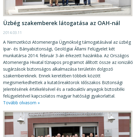
Üzbég szakemberek látogatása az OAH-nál
2014.03.11
A Nemzetközi Atomenergia Ügynökség támogatásával az üzbég
Ipar- és Bányabiztonsági, Geológiai Állami Felügyelet két
munkatársa 2014. február 3-án érkezett hazánkba. Az Országos
Atomenergia Hivatal tíznapos programot állított össze az ionizáló
sugárzások biztonságos alkalmazása területén dolgozó
szakembereknek. Ennek keretében többek között
megismerkedhettek a kutatóreaktorok Időszakos Biztonsági
Jelentésének értékelésével és a radioaktív anyagok biztosítéki
felügyeletével kapcsolatos magyar hatósági gyakorlattal.
Tovább olvasom »