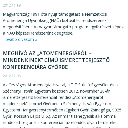
2012.11.19
Magyarország 1991 óta nyújt támogatást a Nemzetközi
Atomenergia Ügynökség (NAÜ) biztosítéki rendszerének
megerősítésére. A magyar támogató program egyik részét képezi
a NAÜ képzési rendszerének segítése.
Tovább olvasom »
MEGHÍVÓ AZ „ATOMENERGIÁRÓL –
MINDENKINEK” CÍMŰ ISMERETTERJESZTŐ
KONFERENCIÁRA GYŐRBE
2012.11.08
Az Országos Atomenergia Hivatal, a TIT Stúdió Egyesület és a
Széchenyi István Egyetem közösen 2012. november 28-án
ismeretterjesztő konferenciát rendez „Atomenergiáról –
mindenkinek” címmel Győrben a Széchenyi István Egyetem
Egyetemi Hangversenytermében (Egykori Győri Zsinagóga, 9025
Győr, Kossuth Lajos u. 5.). Az immár tizenegyedik alkalommal
rendezett regionális konferencián az előadók olyan területeket