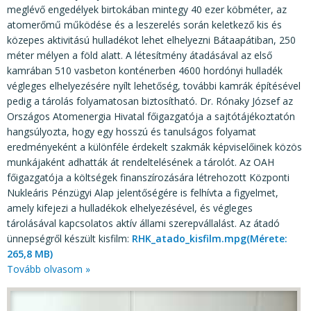
meglévő engedélyek birtokában mintegy 40 ezer köbméter, az
atomerőmű működése és a leszerelés során keletkező kis és
közepes aktivitású hulladékot lehet elhelyezni Bátaapátiban, 250
méter mélyen a föld alatt. A létesítmény átadásával az első
kamrában 510 vasbeton konténerben 4600 hordónyi hulladék
végleges elhelyezésére nyílt lehetőség, további kamrák építésével
pedig a tárolás folyamatosan biztosítható. Dr. Rónaky József az
Országos Atomenergia Hivatal főigazgatója a sajtótájékoztatón
hangsúlyozta, hogy egy hosszú és tanulságos folyamat
eredményeként a különféle érdekelt szakmák képviselőinek közös
munkájaként adhatták át rendeltelésének a tárolót. Az OAH
főigazgatója a költségek finanszírozására létrehozott Központi
Nukleáris Pénzügyi Alap jelentőségére is felhívta a figyelmet,
amely kifejezi a hulladékok elhelyezésével, és végleges
tárolásával kapcsolatos aktív állami szerepvállalást. Az átadó
ünnepségről készült kisfilm:
RHK_atado_kisfilm.mpg(Mérete:
265,8 MB)
Tovább olvasom »