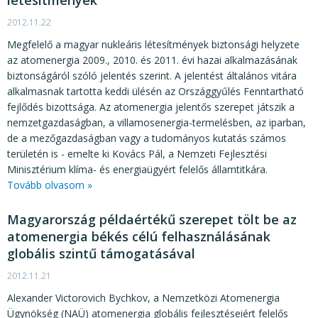
létesítmények
2012.11.22
Megfelelő a magyar nukleáris létesítmények biztonsági helyzete
az atomenergia 2009., 2010. és 2011. évi hazai alkalmazásának
biztonságáról szóló jelentés szerint. A jelentést általános vitára
alkalmasnak tartotta keddi ülésén az Országgyűlés Fenntartható
fejlődés bizottsága. Az atomenergia jelentős szerepet játszik a
nemzetgazdaságban, a villamosenergia-termelésben, az iparban,
de a mezőgazdaságban vagy a tudományos kutatás számos
területén is - emelte ki Kovács Pál, a Nemzeti Fejlesztési
Minisztérium klíma- és energiaügyért felelős államtitkára.
Tovább olvasom »
Magyarország példaértékű szerepet tölt be az
atomenergia békés célú felhasználásának
globális szintű támogatásával
2012.11.21
Alexander Victorovich Bychkov, a Nemzetközi Atomenergia
Ügynökség (NAÜ) atomenergia globális fejlesztéseiért felelős