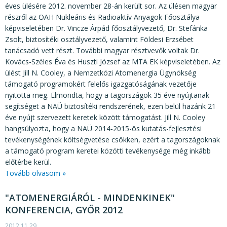
éves ülésére 2012. november 28-án került sor. Az ülésen magyar
részről az OAH Nukleáris és Radioaktív Anyagok Főosztálya
képviseletében Dr. Vincze Árpád főosztályvezető, Dr. Stefánka
Zsolt, biztosítéki osztályvezető, valamint Földesi Erzsébet
tanácsadó vett részt. További magyar résztvevők voltak Dr.
Kovács-Széles Éva és Huszti József az MTA EK képviseletében. Az
ülést Jill N. Cooley, a Nemzetközi Atomenergia Ügynökség
támogató programokért felelős igazgatóságának vezetője
nyitotta meg. Elmondta, hogy a tagországok 35 éve nyújtanak
segítséget a NAÜ biztosítéki rendszerének, ezen belül hazánk 21
éve nyújt szervezett keretek között támogatást. Jill N. Cooley
hangsúlyozta, hogy a NAÜ 2014-2015-ös kutatás-fejlesztési
tevékenységének költségvetése csökken, ezért a tagországoknak
a támogató program keretei közötti tevékenysége még inkább
előtérbe kerül.
Tovább olvasom »
"ATOMENERGIÁRÓL - MINDENKINEK"
KONFERENCIA, GYŐR 2012
2012.11.29