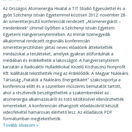
Az Országos Atomenergia Hivatal a TIT Stúdió Egyesülettel és a
győri Széchenyi István Egyetemmel közösen 2012. november 28-
án ismeretterjesztő konferenciát rendezett „Atomenergiáról –
mindenkinek” címmel Győrben a Széchenyi István Egyetem
Egyetemi Hangversenytermében. Az immár tizenegyedik
alkalommal rendezett regionális konferencián
ismeretterjesztésben jártas neves előadóink áttekintették
mindazokat a területeket, amelyek gyakran előfordulnak a
médiában és érdekelhetik a lakosságot. A hangversenyterem
karzatán a Radioaktív Hulladékokat Kezelő Közhasznú Nonprofit
Kft. kiállítását tekinthették meg az érdeklődők. A Magyar Nukleáris
Társaság „Fiatalok a Nukleáris Energetikáért” szakcsoportja a
konferencia előtt és a szünetben műszeres bemutatót tartott,
ahol a résztvevők beszélgethettek a szakemberekkel az
atomenergia alkalmazásáról és totó kitöltésével ellenőrizhették
ismereteiket. A konferencián elhangzott előadásokról készült
videofelvétel hamarosan elérhető lesz. Az előadások PDF
formátumban megtekinthetők.
Tovább olvasom »