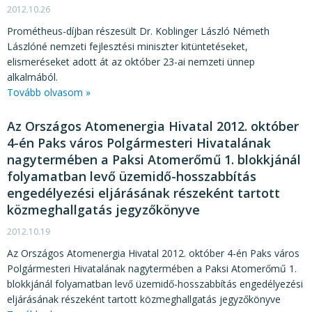
2012.10.26
Prométheus-díjban részesült Dr. Koblinger László Németh
Lászlóné nemzeti fejlesztési miniszter kitüntetéseket,
elismeréseket adott át az október 23-ai nemzeti ünnep
alkalmából.
Tovább olvasom »
Az Országos Atomenergia Hivatal 2012. október
4-én Paks város Polgármesteri Hivatalának
nagytermében a Paksi Atomerőmű 1. blokkjánál
folyamatban levő üzemidő-hosszabbítás
engedélyezési eljárásának részeként tartott
közmeghallgatás jegyzőkönyve
2012.10.19
Az Országos Atomenergia Hivatal 2012. október 4-én Paks város
Polgármesteri Hivatalának nagytermében a Paksi Atomerőmű 1.
blokkjánál folyamatban levő üzemidő-hosszabbítás engedélyezési
eljárásának részeként tartott közmeghallgatás jegyzőkönyve