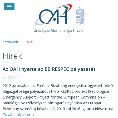
Kezdőoldal
/
Hírek
Hírek
HÍREK
RENDKÍVÜLI HÍREK
Az OAH nyerte az EB RESPEC pályázatát
SAJTÓSZOBA
2012.12.17
2012 júniusában az Európai Bizottság energetikai ügyekért felelős
HIRDETMÉNYEK
főigazgatósága pályázatot írt ki a RESPEC projekt (Radiological
Emergency Support Project for the European Commission –
BEMUTATKOZÁS
radiológiai veszélyhelyzeti támogatás nyújtása az Európai
FELADATOK
Bizottság számára) következő, 2013-tól 2016-ig tartó időszakára.
Tovább olvasom »