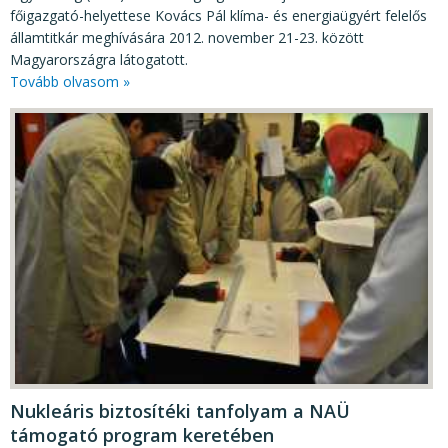
főigazgató-helyettese Kovács Pál klíma- és energiaügyért felelős
államtitkár meghívására 2012. november 21-23. között
Magyarországra látogatott.
Tovább olvasom »
Nukleáris biztosítéki tanfolyam a NAÜ
támogató program keretében