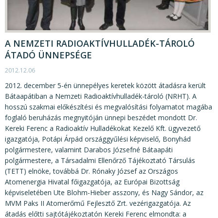
A NEMZETI RADIOAKTÍVHULLADÉK-TÁROLÓ
ÁTADÓ ÜNNEPSÉGE
2012.12.06
2012. december 5-én ünnepélyes keretek között átadásra került
Bátaapátiban a Nemzeti Radioaktívhulladék-tároló (NRHT). A
hosszú szakmai előkészítési és megvalósítási folyamatot magába
foglaló beruházás megnyitóján ünnepi beszédet mondott Dr.
Kereki Ferenc a Radioaktív Hulladékokat Kezelő Kft. ügyvezető
igazgatója, Potápi Árpád országgyűlési képviselő, Bonyhád
polgármestere, valamint Darabos Józsefné Bátaapáti
polgármestere, a Társadalmi Ellenőrző Tájékoztató Társulás
(TETT) elnöke, továbbá Dr. Rónaky József az Országos
Atomenergia Hivatal főigazgatója, az Európai Bizottság
képviseletében Ute Blohm-Hieber asszony, és Nagy Sándor, az
MVM Paks II Atomerőmű Fejlesztő Zrt. vezérigazgatója. Az
átadás előtti sajtótájékoztatón Kereki Ferenc elmondta: a