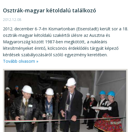
KÖZÉRDEKŰ ADATOK
Osztrák-magyar kétoldalú találkozó
JOGI SZABÁLYOZÁS, ÚTMUTATÓK
2012.12.08
KIADVÁNYOK, JELENTÉSEK
2012. december 6-7-én Kismartonban (Eisenstadt) került sor a 18.
osztrák-magyar kétoldalú szakértői ülésre az Ausztria és
NYOMTATVÁNYOK, SZOFTVEREK
Magyarország között 1987-ben megkötött, a nukleáris
E-ÜGYINTÉZÉS
létesítményeket érintő, kölcsönös érdeklődés tárgyát képező
kérdések szabályozásáról szóló egyezmény keretében.
Tovább olvasom »