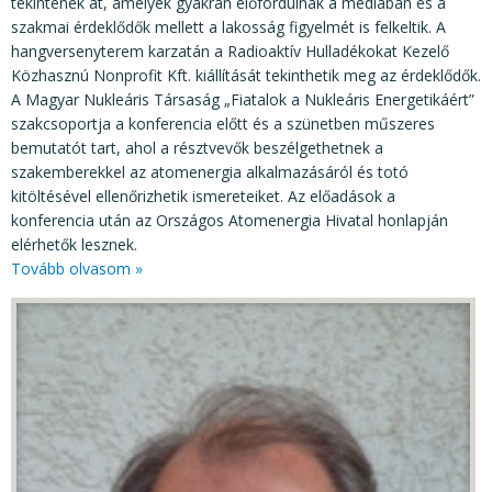
tekintenek át, amelyek gyakran előfordulnak a médiában és a
szakmai érdeklődők mellett a lakosság figyelmét is felkeltik. A
hangversenyterem karzatán a Radioaktív Hulladékokat Kezelő
Közhasznú Nonprofit Kft. kiállítását tekinthetik meg az érdeklődők.
A Magyar Nukleáris Társaság „Fiatalok a Nukleáris Energetikáért”
szakcsoportja a konferencia előtt és a szünetben műszeres
bemutatót tart, ahol a résztvevők beszélgethetnek a
szakemberekkel az atomenergia alkalmazásáról és totó
kitöltésével ellenőrizhetik ismereteiket. Az előadások a
konferencia után az Országos Atomenergia Hivatal honlapján
elérhetők lesznek.
Tovább olvasom »