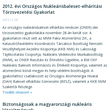
2012. évi Országos Nukleárisbaleset-elhárítási
Törzsvezetési Gyakorlat
2012.11.28
Az országos nukleárisbaleset-elhárítási rendszer (ONER) idei
törzsvezetési gyakorlatára november 28-án került sor. A
gyakorlaton részt vett az MVM Paksi Atomerőmű Zrt., a
Katasztrófavédelmi Koordinációs Tárcaközi Bizottság Nemzeti
Veszélyhelyzet-kezelési Központja (KKB NVK) és Lakossági
Tájékoztatási Csoportja, Nukleáris Védekezési Munkabizottság
(NVM), az ONER Riasztási és Értesítési Ügyelete, a BM OKF
Nukleáris Baleseti Információs és Értékelő Központja, valamint az
atomerőmű körüli megyei és helyi védelmi bizottságok. A
gyakorlathoz csatlakozott az Országos Atomenergia Hivatal
(OAH) Baleset-elhárítási Szervezete (BESZ), valamint a KKB NVM
Szakértői Részlege.
Tovább olvasom »
Biztonságosak a magyarországi nukleáris