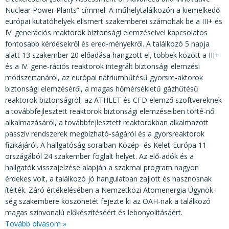
Nuclear Power Plants” címmel. A műhelytalálkozón a kiemelkedő
európai kutatóhelyek elismert szakemberei számoltak be a III+ és
IV. generációs reaktorok biztonsági elemzéseivel kapcsolatos
fontosabb kérdésekről és ered-ményekről. A találkozó 5 napja
alatt 13 szakember 20 előadása hangzott el, többek között a III+
és a IV. gene-rációs reaktorok integrált biztonsági elemzési
módszertanáról, az európai nátriumhűtésű gyorsre-aktorok
biztonsági elemzéséről, a magas hőmérsékletű gázhűtésű
reaktorok biztonságról, az ATHLET és CFD elemző szoftvereknek
a továbbfejlesztett reaktorok biztonsági elemzéseiben törté-nő
alkalmazásáról, a továbbfejlesztett reaktorokban alkalmazott
passzív rendszerek megbízható-ságáról és a gyorsreaktorok
fizikájáról. A hallgatóság soraiban Közép- és Kelet-Európa 11
országából 24 szakember foglalt helyet. Az elő-adók és a
hallgatók visszajelzése alapján a szakmai program nagyon
érdekes volt, a találkozó jó hangulatban zajlott és hasznosnak
ítélték. Záró értékelésében a Nemzetközi Atomenergia Ügynök-
ség szakembere köszönetét fejezte ki az OAH-nak a találkozó
magas színvonalú előkészítéséért és lebonyolításáért.
Tovább olvasom »