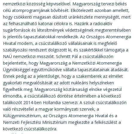
nemzetközi közösség képviselőivel. Magyarország tervezi békés
célú atomprogramjának bővítését. Elkötelezett azonban amellett,
hogy csökkenti magasan dúsított uránkészlete mennyiségét, mert
az felhasználható katonai célokra is. Hazánk a radioaktív
sugárforrások és létesítmények védettségének megteremtésében
is jelentős tapasztalatokkal rendelkezik. Az Országos Atomenergia
Hivatal modern, a csúcstalálkozó vállalásainak is megfelelő
szabályozási rendszert dolgozott ki, és szakértőkkel támogatja a
NAÜ nemzetközi misszióit. Schmitt Pál a csúcstalálkozón
bejelentette, hogy Magyarország a Nemzetközi Atomenergia
Ügynökséggel együttműködve vállalta tapasztalatainak átadását.
Ennek pedig az a jelentősége, hogy a szakemberek az elmélet
gyakorlati megvalósítását az adott nukleáris helyszíneken
figyelhetik meg. Magyarország köztársasági elnöke végezetül
elmondta, a csúcstalálkozó döntése értelmében a következő
találkozót 2014-ben Hollandia szervezi. A szöuli csúcstalálkozón
való részvétellel a magyar kormányzati szervek, a
Külügyminisztérium, az Országos Atomenergia Hivatal és a
Nemzeti Fejlesztési Minisztérium megkezdte a felkészülést a
következő csúcstalálkozóra.