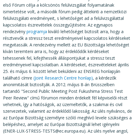
első Fórum célja a kölcsönös felülvizsgálat folyamatának
ismertetése volt, a második fórum pedig áttekinti a nemzetközi
felülvizsgálati eredményeit, s lehetőséget ad a felülvizsgálattal
kapcsolatos észrevételek összegyűjtésére. Az egynapos
rendezvény
programja
kiváló lehetőséget biztosít arra, hogy a
résztvevők a stressz teszt eredményeivel kapcsolatos kérdéseket
megvitassák. A rendezvény mellett az EU Bizottsága lehetőséget
kíván teremteni arra is, hogy az érdeklődők kérdéseket
tehessenek fel, kifejthessék álláspontjukat a stressz teszt
eredményeivel kapcsolatban. A kérdéseket, észrevételeket április
25. és május 6. között lehet beküldeni az ENSREG honlapján
található címre
(Joint Research Centre honlap)
, a kérdezők
anonimitását biztosítják. A 2012. május 8-án Brüsszelben
tartandó "Second Public Meeting Post Fukushima Stress Test
Peer Review" című fórumon minden érdekelt fél képviselői részt
vehetnek, így a hatóságok, az üzemeltetők, a szakmai és civil
szervezetek, valamint az érdeklődő lakosság. Az ülés nyilvános, de
az Európai Bizottság személyre szóló meghívó levele szükséges a
belépéshez, amelyet az Európai Bizottságnál lehet igényelni
(ENER-LUX-STRESS-TESTS@ec.europa.eu). Az ülés nyelve angol,