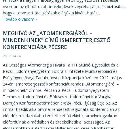
felhívták a magyar hatóság figyelmét, hogy szorosan kövesse
nyomon az elhatározott intézkedések végrehajtását és biztosítsa,
hogy a tervezett átalakítások elérjék a kívánt hatást.
Tovább olvasom »
MEGHÍVÓ AZ „ATOMENERGIÁRÓL –
MINDENKINEK” CÍMŰ ISMERETTERJESZTŐ
KONFERENCIÁRA PÉCSRE
2012.04.24
Az Országos Atomenergia Hivatal, a TIT Stúdió Egyesület és a
Pécsi Tudományegyetem Földrajzi Intézete Munkaerőpiaci és
Esélyegyenlőségi Tanulmányok Központja közösen 2012. május
24-én ismeretterjesztő konferenciát rendez „Atomenergiáról –
mindenkinek” címmel Pécsen a Pécsi Tudományegyetem
Természettudományi és Bölcsészettudományi Kar Vargha
Damján Konferenciatermében (7624 Pécs, Ifjúság útja 6.). Az
immár tizedik alkalommal rendezett regionális konferencián az
előadók mindazokat a területeket áttekintik, amelyek gyakran
előfordulnak a médiában és érdekelhetik a lakosságot. Az
előcsarnokban a Radioaktív Hulladékokat Kezelő Közhasznú