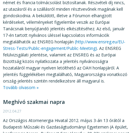
német és francia tolmácsolást biztosítanak. Részvételi díj nincs,
az utazásról és a szállásról minden résztvevőnek magának kell
gondoskodnia. A beküldött, illetve a Fórumon elhangzott
kérdéseket, véleményeket figyelembe veszik az Európai
Tanácsnak benyújtandó jelentés elkészítéséhez. Az első, január
17-én tartott nyilvános üléssel kapcsolatos információk
megtalálhatók az ENSREG honlapján
(http://www.ensreg.eu/EU-
Stress-Tests/Public-engagement/Public-Meeting)
. Az ENSREG
felülvizsgálati jelentése, valamint az ENSREG és az Európai
Bizottság közös nyilatkozata a jelentés nyilvánosságra
hozataláról magyar nyelven letölthető az OAH honlapjáról. A
jelentés függelékében megtalálható, Magyarországra vonatkozó
ország-jelentés szintén rendelkezésre áll magyarul is.
Tovább olvasom »
Meghívó szakmai napra
2012.04.27
Az Országos Atomenergia Hivatal 2012. május 3-án 13 órától a
Budapesti Műszaki és Gazdaságtudományi Egyetemen (A épület,