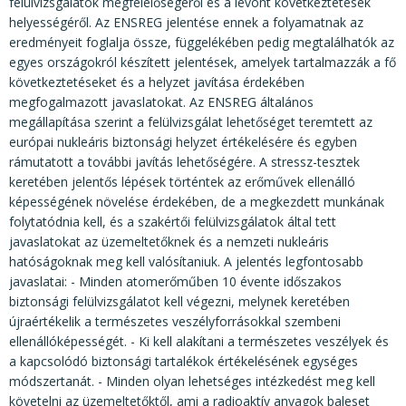
felülvizsgálatok megfelelőségéről és a levont következtetések
helyességéről. Az ENSREG jelentése ennek a folyamatnak az
eredményeit foglalja össze, függelékében pedig megtalálhatók az
egyes országokról készített jelentések, amelyek tartalmazzák a fő
következtetéseket és a helyzet javítása érdekében
megfogalmazott javaslatokat. Az ENSREG általános
megállapítása szerint a felülvizsgálat lehetőséget teremtett az
európai nukleáris biztonsági helyzet értékelésére és egyben
rámutatott a további javítás lehetőségére. A stressz-tesztek
keretében jelentős lépések történtek az erőművek ellenálló
képességének növelése érdekében, de a megkezdett munkának
folytatódnia kell, és a szakértői felülvizsgálatok által tett
javaslatokat az üzemeltetőknek és a nemzeti nukleáris
hatóságoknak meg kell valósítaniuk. A jelentés legfontosabb
javaslatai: - Minden atomerőműben 10 évente időszakos
biztonsági felülvizsgálatot kell végezni, melynek keretében
újraértékelik a természetes veszélyforrásokkal szembeni
ellenállóképességét. - Ki kell alakítani a természetes veszélyek és
a kapcsolódó biztonsági tartalékok értékelésének egységes
módszertanát. - Minden olyan lehetséges intézkedést meg kell
követelni az üzemeltetőktől, ami a radioaktív anyagok baleset