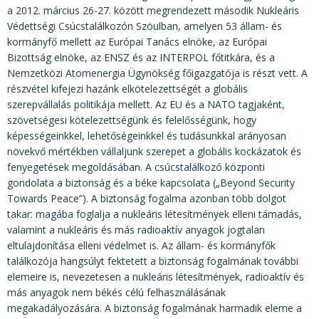
a 2012. március 26-27. között megrendezett második Nukleáris
Védettségi Csúcstalálkozón Szöulban, amelyen 53 állam- és
kormányfő mellett az Európai Tanács elnöke, az Európai
Bizottság elnöke, az ENSZ és az INTERPOL főtitkára, és a
Nemzetközi Atomenergia Ügynökség főigazgatója is részt vett. A
részvétel kifejezi hazánk elkötelezettségét a globális
szerepvállalás politikája mellett. Az EU és a NATO tagjaként,
szövetségesi kötelezettségünk és felelősségünk, hogy
képességeinkkel, lehetőségeinkkel és tudásunkkal arányosan
növekvő mértékben vállaljunk szerepet a globális kockázatok és
fenyegetések megoldásában. A csúcstalálkozó központi
gondolata a biztonság és a béke kapcsolata („Beyond Security
Towards Peace”). A biztonság fogalma azonban több dolgot
takar: magába foglalja a nukleáris létesítmények elleni támadás,
valamint a nukleáris és más radioaktív anyagok jogtalan
eltulajdonítása elleni védelmet is. Az állam- és kormányfők
találkozója hangsúlyt fektetett a biztonság fogalmának további
elemeire is, nevezetesen a nukleáris létesítmények, radioaktív és
más anyagok nem békés célú felhasználásának
megakadályozására. A biztonság fogalmának harmadik eleme a