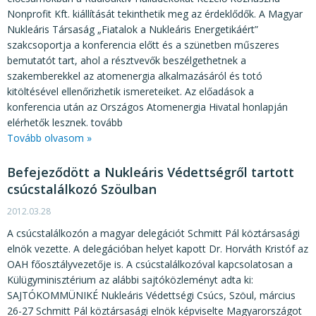
Nonprofit Kft. kiállítását tekinthetik meg az érdeklődők. A Magyar
Nukleáris Társaság „Fiatalok a Nukleáris Energetikáért”
szakcsoportja a konferencia előtt és a szünetben műszeres
bemutatót tart, ahol a résztvevők beszélgethetnek a
szakemberekkel az atomenergia alkalmazásáról és totó
kitöltésével ellenőrizhetik ismereteiket. Az előadások a
konferencia után az Országos Atomenergia Hivatal honlapján
elérhetők lesznek. tovább
Tovább olvasom »
Befejeződött a Nukleáris Védettségről tartott
csúcstalálkozó Szöulban
2012.03.28
A csúcstalálkozón a magyar delegációt Schmitt Pál köztársasági
elnök vezette. A delegációban helyet kapott Dr. Horváth Kristóf az
OAH főosztályvezetője is. A csúcstalálkozóval kapcsolatosan a
Külügyminisztérium az alábbi sajtóközleményt adta ki:
SAJTÓKOMMÜNIKÉ Nukleáris Védettségi Csúcs, Szöul, március
26-27 Schmitt Pál köztársasági elnök képviselte Magyarországot