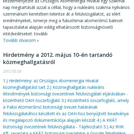
kezdeményezte az Országos Atomenergia Hivatal egy szakmai
nap megtartását azzal a céllal, hogy a nukleáris szakma nyilvános
szeminárium keretében tekintse át a felülvizsgálatot, az elért
eredményeket, ismerje meg a fukushimai atomerőmű baleset
tapasztalatai alapján eddig elhatározott biztonságnövelő
intézkedéseket. tovább
Tovább olvasom »
Hirdetmény a 2012. május 10-én tartandó
közmeghallgatásról
2012.05.03
1.) Hirdetmény: az Országos Atomenergia Hivatal
közmeghallgatást tart
2.) Közmeghallgatás nukleáris
létesítmények biztonsági övezetének felülvizsgálati eljárásában -
közérthető OAH összefoglaló
3.) Közérthető összefoglaló, amely
a Paksi Atomerőmű biztonsági övezet határának
felülvizsgálatához készített és az OAH-hoz benyújtott beadványa
és megalapozó dokumentációja alapján készült
4.) A KKÁT
biztonsági övezetének felülvizsgálata - Tájékoztató
5.) Az RHK
Kft. javaslata a KKÁT biztonsági övezetére a Google felvételére