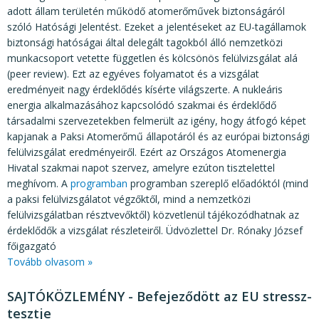
adott állam területén működő atomerőművek biztonságáról
szóló Hatósági Jelentést. Ezeket a jelentéseket az EU-tagállamok
biztonsági hatóságai által delegált tagokból álló nemzetközi
munkacsoport vetette független és kölcsönös felülvizsgálat alá
(peer review). Ezt az egyéves folyamatot és a vizsgálat
eredményeit nagy érdeklődés kísérte világszerte. A nukleáris
energia alkalmazásához kapcsolódó szakmai és érdeklődő
társadalmi szervezetekben felmerült az igény, hogy átfogó képet
kapjanak a Paksi Atomerőmű állapotáról és az európai biztonsági
felülvizsgálat eredményeiről. Ezért az Országos Atomenergia
Hivatal szakmai napot szervez, amelyre ezúton tisztelettel
meghívom. A
programban
programban szereplő előadóktól (mind
a paksi felülvizsgálatot végzőktől, mind a nemzetközi
felülvizsgálatban résztvevőktől) közvetlenül tájékozódhatnak az
érdeklődők a vizsgálat részleteiről. Üdvözlettel Dr. Rónaky József
főigazgató
Tovább olvasom »
SAJTÓKÖZLEMÉNY - Befejeződött az EU stressz-
tesztje