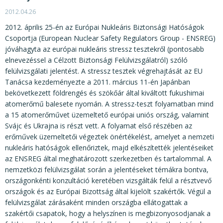
2012.04.26
2012. április 25-én az Európai Nukleáris Biztonsági Hatóságok
Csoportja (European Nuclear Safety Regulators Group - ENSREG)
jóváhagyta az európai nukleáris stressz tesztekről (pontosabb
elnevezéssel a Célzott Biztonsági Felülvizsgálatról) szóló
felülvizsgálati jelentést. A stressz tesztek végrehajtását az EU
Tanácsa kezdeményezte a 2011. március 11-én Japánban
bekövetkezett földrengés és szökőár által kiváltott fukushimai
atomerőmű balesete nyomán. A stressz-teszt folyamatban mind
a 15 atomerőművet üzemeltető európai uniós ország, valamint
Svájc és Ukrajna is részt vett. A folyamat első részében az
erőművek üzemeltetői végeztek önértékelést, amelyet a nemzeti
nukleáris hatóságok ellenőriztek, majd elkészítették jelentéseiket
az ENSREG által meghatározott szerkezetben és tartalommal. A
nemzetközi felülvizsgálat során a jelentéseket témákra bontva,
országonkénti konzultáció keretében vizsgálták felül a résztvevő
országok és az Európai Bizottság által kijelölt szakértők. Végül a
felülvizsgálat zárásaként minden országba ellátogattak a
szakértői csapatok, hogy a helyszínen is megbizonyosodjanak a