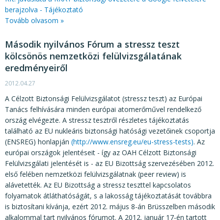
berajzolva - Tájékoztató
Tovább olvasom »
Második nyilvános Fórum a stressz teszt
kölcsönös nemzetközi felülvizsgálatának
eredményeiről
2012.04.27
A Célzott Biztonsági Felülvizsgálatot (stressz teszt) az Európai
Tanács felhívására minden európai atomerőművel rendelkező
ország elvégezte. A stressz tesztről részletes tájékoztatás
található az EU nukleáris biztonsági hatósági vezetőinek csoportja
(ENSREG) honlapján
(http://www.ensreg.eu/eu-stress-tests)
. Az
európai országok jelentéseit - így az OAH Célzott Biztonsági
Felülvizsgálati jelentését is - az EU Bizottság szervezésében 2012.
első felében nemzetközi felülvizsgálatnak (peer review) is
alávetették. Az EU Bizottság a stressz teszttel kapcsolatos
folyamatok átláthatóságát, s a lakosság tájékoztatását továbbra
is biztosítani kívánja, ezért 2012. május 8-án Brüsszelben második
alkalommal tart nyilvános fórumot. A 2012. január 17-én tartott