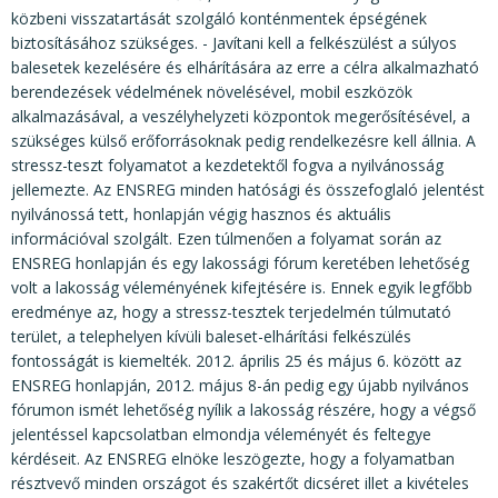
közbeni visszatartását szolgáló konténmentek épségének
biztosításához szükséges. - Javítani kell a felkészülést a súlyos
balesetek kezelésére és elhárítására az erre a célra alkalmazható
berendezések védelmének növelésével, mobil eszközök
alkalmazásával, a veszélyhelyzeti központok megerősítésével, a
szükséges külső erőforrásoknak pedig rendelkezésre kell állnia. A
stressz-teszt folyamatot a kezdetektől fogva a nyilvánosság
jellemezte. Az ENSREG minden hatósági és összefoglaló jelentést
nyilvánossá tett, honlapján végig hasznos és aktuális
információval szolgált. Ezen túlmenően a folyamat során az
ENSREG honlapján és egy lakossági fórum keretében lehetőség
volt a lakosság véleményének kifejtésére is. Ennek egyik legfőbb
eredménye az, hogy a stressz-tesztek terjedelmén túlmutató
terület, a telephelyen kívüli baleset-elhárítási felkészülés
fontosságát is kiemelték. 2012. április 25 és május 6. között az
ENSREG honlapján, 2012. május 8-án pedig egy újabb nyilvános
fórumon ismét lehetőség nyílik a lakosság részére, hogy a végső
jelentéssel kapcsolatban elmondja véleményét és feltegye
kérdéseit. Az ENSREG elnöke leszögezte, hogy a folyamatban
résztvevő minden országot és szakértőt dicséret illet a kivételes