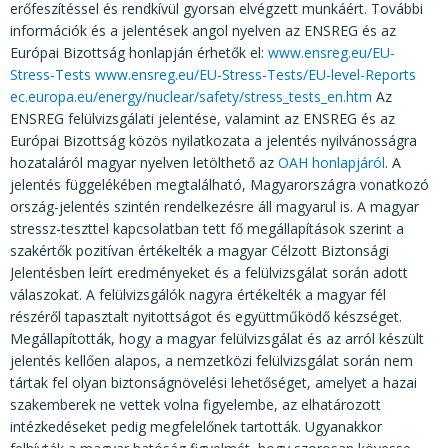
erőfeszítéssel és rendkívül gyorsan elvégzett munkáért. További
információk és a jelentések angol nyelven az ENSREG és az
Európai Bizottság honlapján érhetők el:
www.ensreg.eu/EU-
Stress-Tests
www.ensreg.eu/EU-Stress-Tests/EU-level-Reports
ec.europa.eu/energy/nuclear/safety/stress_tests_en.htm
Az
ENSREG felülvizsgálati jelentése, valamint az ENSREG és az
Európai Bizottság közös nyilatkozata a jelentés nyilvánosságra
hozataláról magyar nyelven letölthető az
OAH honlapjáról
. A
jelentés függelékében megtalálható, Magyarországra vonatkozó
ország-jelentés szintén rendelkezésre áll magyarul is. A magyar
stressz-teszttel kapcsolatban tett fő megállapítások szerint a
szakértők pozitívan értékelték a magyar Célzott Biztonsági
Jelentésben leírt eredményeket és a felülvizsgálat során adott
válaszokat. A felülvizsgálók nagyra értékelték a magyar fél
részéről tapasztalt nyitottságot és együttműködő készséget.
Megállapították, hogy a magyar felülvizsgálat és az arról készült
jelentés kellően alapos, a nemzetközi felülvizsgálat során nem
tártak fel olyan biztonságnövelési lehetőséget, amelyet a hazai
szakemberek ne vettek volna figyelembe, az elhatározott
intézkedéseket pedig megfelelőnek tartották. Ugyanakkor