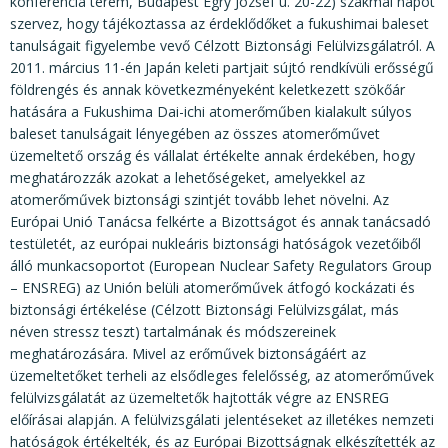
konferencia terem, Budapest Egry József u. 20-22) szakmai napot
szervez, hogy tájékoztassa az érdeklődőket a fukushimai baleset
tanulságait figyelembe vevő Célzott Biztonsági Felülvizsgálatról. A
2011. március 11-én Japán keleti partjait sújtó rendkívüli erősségű
földrengés és annak következményeként keletkezett szökőár
hatására a Fukushima Dai-ichi atomerőműben kialakult súlyos
baleset tanulságait lényegében az összes atomerőművet
üzemeltető ország és vállalat értékelte annak érdekében, hogy
meghatározzák azokat a lehetőségeket, amelyekkel az
atomerőművek biztonsági szintjét tovább lehet növelni. Az
Európai Unió Tanácsa felkérte a Bizottságot és annak tanácsadó
testületét, az európai nukleáris biztonsági hatóságok vezetőiből
álló munkacsoportot (European Nuclear Safety Regulators Group
– ENSREG) az Unión belüli atomerőművek átfogó kockázati és
biztonsági értékelése (Célzott Biztonsági Felülvizsgálat, más
néven stressz teszt) tartalmának és módszereinek
meghatározására. Mivel az erőművek biztonságáért az
üzemeltetőket terheli az elsődleges felelősség, az atomerőművek
felülvizsgálatát az üzemeltetők hajtották végre az ENSREG
előírásai alapján. A felülvizsgálati jelentéseket az illetékes nemzeti
hatóságok értékelték, és az Európai Bizottságnak elkészítették az