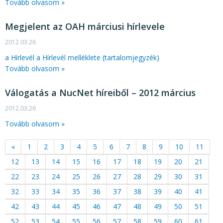
Tovább olvasom »
Megjelent az OAH márciusi hírlevele
2012.03.26
a Hírlevél
a Hírlevél melléklete (tartalomjegyzék)
Tovább olvasom »
Válogatás a NucNet híreiből – 2012 március
2012.03.26
Tovább olvasom »
«
1
2
3
4
5
6
7
8
9
10
11
12
13
14
15
16
17
18
19
20
21
22
23
24
25
26
27
28
29
30
31
32
33
34
35
36
37
38
39
40
41
42
43
44
45
46
47
48
49
50
51
52
53
54
55
56
57
58
59
60
61