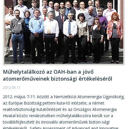
Műhelytalálkozó az OAH-ban a jövő
atomerőműveinek biztonsági értékeléséről
2012.05.11
2012. május 7-11. között a Nemzetközi Atomenergia Ügynökség,
az Európai Bizottság petteni kuta-tó intézete, a német
reaktorbiztonsági kutatóintézet és az Országos Atomenergia
Hivatal közös rendezésében műhelytalálkozóra került sor a
továbbfejlesztett és innovatív atomerőművek bizton-sági
értékeléséről „Safety Assessment of Advanced and Innovative