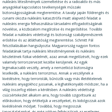
nukleáris létesítmények üzemeltetése és a radioaktív és más
anyagokkal kapcsolatos tevékenységek műszaki
biztonságosságának megteremtése. A tavalyi japán földrengés és
cunami okozta nukleáris katasztrófa miatt alapvető feladat a
nukleáris energia felhasználása társadalmi elfogadottságának
növelése, a közbizalom megőrzése és megerősítése. További
feladat a nukleáris védettségi és biztonsági szabályrendszerek
erősítése és az átláthatóság megteremtése. Schmitt Pál
felszólalásában hangsúlyozta: Magyarország nagyon fontos
feladatának tartja nukleáris létesítményeinek és nukleáris
készletének fizikai védelmét, azaz annak megelőzését, hogy ezek
valamely terrorszervezet kezébe kerüljenek. Az egyik
legmakacsabb veszély, amely a nemzetközi biztonságra
leselkedik, a nukleáris terrorizmus. Annak a veszélynek a
kivédésére, hogy terroristák, bűnözők vagy más illetéktelenek
nukleáris anyagokhoz jussanak, a leghatékonyabb módszer, ha a
világ összefog ebben a kérdésben. A nukleáris védettségi
csúcsértekezlet alkalom arra, hogy tovább szigorítsunk az
előírásokon, hogy értékeljük a veszélyeket, és kidolgozzuk azok
kivédésének módjait. Továbbá, hogy megosszuk
tapasztalatainkat, és még jobban felkészüljünk az esetleges