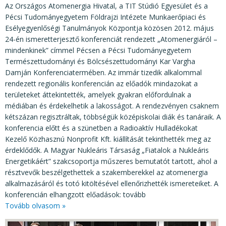
KÖZÉRDEKŰ ADATOK
Az Országos Atomenergia Hivatal, a TIT Stúdió Egyesület és a
Pécsi Tudományegyetem Földrajzi Intézete Munkaerőpiaci és
JOGI SZABÁLYOZÁS, ÚTMUTATÓK
Esélyegyenlőségi Tanulmányok Központja közösen 2012. május
24-én ismeretterjesztő konferenciát rendezett „Atomenergiáról –
KIADVÁNYOK, JELENTÉSEK
mindenkinek” címmel Pécsen a Pécsi Tudományegyetem
NYOMTATVÁNYOK, SZOFTVEREK
Természettudományi és Bölcsészettudományi Kar Vargha
Damján Konferenciatermében. Az immár tizedik alkalommal
E-ÜGYINTÉZÉS
rendezett regionális konferencián az előadók mindazokat a
területeket áttekintették, amelyek gyakran előfordulnak a
médiában és érdekelhetik a lakosságot. A rendezvényen csaknem
kétszázan regisztráltak, többségük középiskolai diák és tanáraik. A
konferencia előtt és a szünetben a Radioaktív Hulladékokat
Kezelő Közhasznú Nonprofit Kft. kiállítását tekinthették meg az
érdeklődők. A Magyar Nukleáris Társaság „Fiatalok a Nukleáris
Energetikáért” szakcsoportja műszeres bemutatót tartott, ahol a
résztvevők beszélgethettek a szakemberekkel az atomenergia
alkalmazásáról és totó kitöltésével ellenőrizhették ismereteiket. A
konferencián elhangzott előadások: tovább
Tovább olvasom »