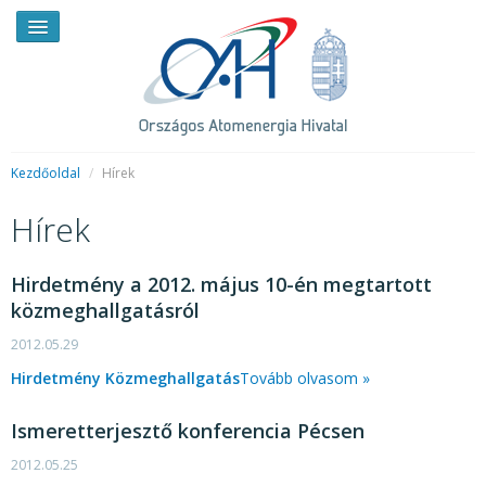
Kezdőoldal
/
Hírek
Hírek
HÍREK
RENDKÍVÜLI HÍREK
Hirdetmény a 2012. május 10-én megtartott
közmeghallgatásról
SAJTÓSZOBA
2012.05.29
HIRDETMÉNYEK
Hirdetmény
Közmeghallgatás
Tovább olvasom »
BEMUTATKOZÁS
Ismeretterjesztő konferencia Pécsen
FELADATOK
2012.05.25