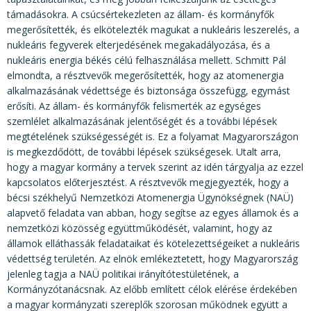
támadásokra. A csúcsértekezleten az állam- és kormányfők
megerősítették, és elkötelezték magukat a nukleáris leszerelés, a
nukleáris fegyverek elterjedésének megakadályozása, és a
nukleáris energia békés célú felhasználása mellett. Schmitt Pál
elmondta, a résztvevők megerősítették, hogy az atomenergia
alkalmazásának védettsége és biztonsága összefügg, egymást
erősíti. Az állam- és kormányfők felismerték az egységes
szemlélet alkalmazásának jelentőségét és a további lépések
megtételének szükségességét is. Ez a folyamat Magyarországon
is megkezdődött, de további lépések szükségesek. Utalt arra,
hogy a magyar kormány a tervek szerint az idén tárgyalja az ezzel
kapcsolatos előterjesztést. A résztvevők megjegyezték, hogy a
bécsi székhelyű Nemzetközi Atomenergia Ügynökségnek (NAÜ)
alapvető feladata van abban, hogy segítse az egyes államok és a
nemzetközi közösség együttműködését, valamint, hogy az
államok elláthassák feladataikat és kötelezettségeiket a nukleáris
védettség területén. Az elnök emlékeztetett, hogy Magyarország
jelenleg tagja a NAÜ politikai irányítótestületének, a
Kormányzótanácsnak. Az előbb említett célok elérése érdekében
a magyar kormányzati szereplők szorosan működnek együtt a