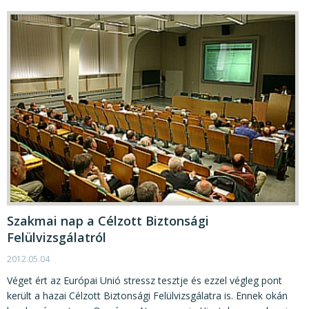
Szakmai nap a Célzott Biztonsági
Felülvizsgálatról
2012.05.04
Véget ért az Európai Unió stressz tesztje és ezzel végleg pont
került a hazai Célzott Biztonsági Felülvizsgálatra is. Ennek okán