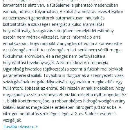
karbantartás alatt van, a fűtőelemei a pihentető medencében
vannak, hűtésük folyamatos). A külső áramellátás elvesztésékor
az üzemzavari generátorok automatikusan indultak és
biztosították a szükséges energiát a külső áramellátás
helyreállításáig. A sugárzás szintjében semelyik létesítmény
esetén nem mértek változást. Nincs információ arra
vonatkozóan, hogy radioaktív anyag került volna a környezetbe
az utórengés miatt. Az utórengés miatt senki nem sérült meg a
fuksuhimai erőműben, és a rengés nem befolyásolta a
helyreállítási tevékenységet. A Nemzetközi Atomenergia
Ügynökség hivatalos tájékoztatása szerint a fukushimai blokkok
paraméterei stabilak. Továbbra is dolgoznak a szennyezett vizek
szivárgásának megakadályozásán; ugyanakkor megkezdték egy
hullámtörő építését az erőmű déli részén annak érdekében, hogy
megakadályozzák a szennyezett víz kiömlését a nyílt tengerbe. Az
1. blokk konténmentjébe, a robbanóképes hidrogén-oxigén arány
kialakulásának megelőzése érdekében nitrogént juttatnak be. A
nitrogén bejuttatás szükségességét a 2. és 3. blokk esetén is
vizsgálják.
Tovább olvasom »