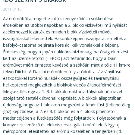
KÖZÉRDEKŰ ADATOK
2011.04.15
JOGI SZABÁLYOZÁS, ÚTMUTATÓK
Az erőműből a tengerbe jutó szennyeződés csökkentése
KIADVÁNYOK, JELENTÉSEK
érdekében az utóbbi napokban a 2. blokki vízkivételi mű nyílását
acéllemezzel lezárták és minden blokk vízkivételi művét
NYOMTATVÁNYOK, SZOFTVEREK
iszapgátakkal lekerítették. Hasonlóképpen iszapgátat emeltek a
befolyó-csatorna bejárata köré (ld. kék vonalakkal a képen).
E-ÜGYINTÉZÉS
Érdekesség, hogy a japán nukleáris biztonsági hatóság elemzést
kért az üzemeltetőtől (TEPCO) azt feltárandó, hogy a Daini
erőművet miért érintette kevésbé a szökőár, mint a tőle 11 km-re
fekvő Diichit. A Daiichi erőműben folytatódott a távirányítású
eszközökkel történő hulladék-összegyűjtés és távirányítású
helikopterrel megkezdték a blokkok videós állapotfelmérését.
Megkezdték egy az 1.-3. blokkok reaktortartályának hűtővizét
szolgáltató tartalék útvonal kiépítését. A blokkok állapotában
újdonság, hogy az 1. blokkon megszűnt a fehér füst (feltehetőleg
gőz) képződése, a 2. és 3. blokkon és a 4. blokk pihentető-
medencéjében a füstképződés még folytatódik. Folytatódnak a
környezetellenőrző és élelmiszervizsgálati mérések. Négy új
mérőpontot létesítettek az erőmű közelében a tengerben (ld.