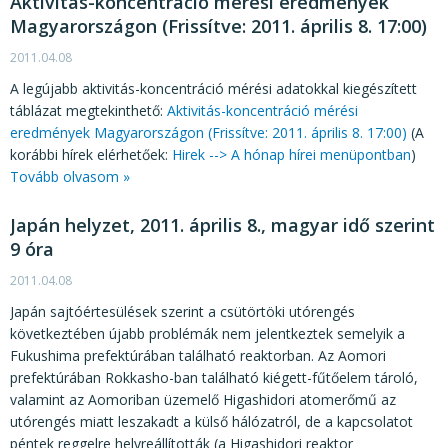
Aktivitás-koncentráció mérési eredmények
Magyarországon (Frissítve: 2011. április 8. 17:00)
2011.04.08
A legújabb aktivitás-koncentráció mérési adatokkal kiegészített
táblázat megtekinthető:
Aktivitás-koncentráció mérési
eredmények Magyarországon (Frissítve: 2011. április 8. 17:00)
(A
korábbi hírek elérhetőek:
Hirek --> A hónap hírei menüpontban
)
Tovább olvasom »
Japán helyzet, 2011. április 8., magyar idő szerint
9 óra
2011.04.08
Japán sajtóértesülések szerint a csütörtöki utórengés
következtében újabb problémák nem jelentkeztek semelyik a
Fukushima prefektúrában található reaktorban. Az Aomori
prefektúrában Rokkasho-ban található kiégett-fűtőelem tároló,
valamint az Aomoriban üzemelő Higashidori atomerőmű az
utórengés miatt leszakadt a külső hálózatról, de a kapcsolatot
péntek reggelre helyreállították (a Higashidori reaktor