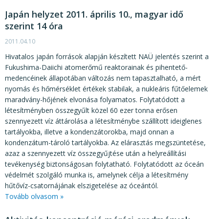
Japán helyzet 2011. április 10., magyar idő
szerint 14 óra
2011.04.10
Hivatalos japán források alapján készített NAÜ jelentés szerint a
Fukushima-Daiichi atomerőmű reaktorainak és pihentető-
medencéinek állapotában változás nem tapasztalható, a mért
nyomás és hőmérséklet értékek stabilak, a nukleáris fűtőelemek
maradvány-hőjének elvonása folyamatos. Folytatódott a
létesítményben összegyűlt közel 60 ezer tonna erősen
szennyezett víz áttárolása a létesítménybe szállított ideiglenes
tartályokba, illetve a kondenzátorokba, majd onnan a
kondenzátum-tároló tartályokba. Az elárasztás megszüntetése,
azaz a szennyezett víz összegyűjtése után a helyreállítási
tevékenység biztonságosan folytatható. Folytatódott az óceán
védelmét szolgáló munka is, amelynek célja a létesítmény
hűtővíz-csatornájának elszigetelése az óceántól.
Tovább olvasom »