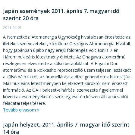
Japán események 2011. április 7. magyar idő
szerint 20 óra
2011.04.07
A Nemzetközi Atomenergia Ügynökség hivatalosan értesítette az
illetékes szervezeteket, köztük az Országos Atomenergia Hivatalt,
hogy Japánban újabb nagy erejú földrengés volt április 7-én.
Három nukleáris létesítmény érintett. Az Onagawa atomerőmű
részlegesen elvesztette a külső betáplálását. A Higashi Dori
atomerőmű és a Rokkasho reproceszáló üzem teljesen leszakadt
a külső hálózatról, az áramellátást a dízel generátorok biztosítják.
Más nukleáris létesítményben keletkezett károkról nem érkezett
információ. Az OAH baleset-elhárítási szervezete figyelemmel
követi az eseményeket és szükség esetén készen áll tanácsadói
feladatai teljesítésére.
Tovább olvasom »
Japán helyzet, 2011. április 7. magyar idő szerint
14 óra