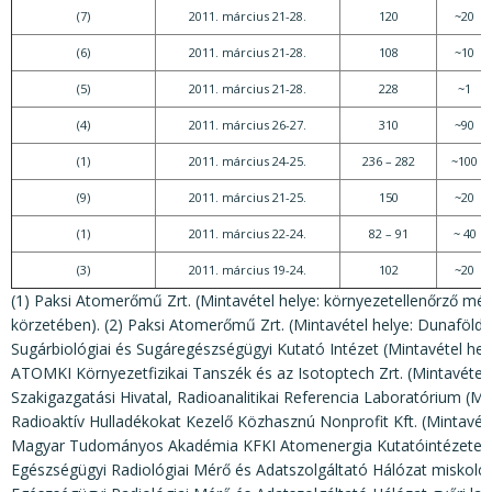
(7)
2011. március 21-28.
120
~20
(6)
2011. március 21-28.
108
~10
(5)
2011. március 21-28.
228
~1
(4)
2011. március 26-27.
310
~90
(1)
2011. március 24-25.
236 – 282
~100
(9)
2011. március 21-25.
150
~20
(1)
2011. március 22-24.
82 – 91
~ 40
(3)
2011. március 19-24.
102
~20
(1) Paksi Atomerőmű Zrt. (Mintavétel helye: környezetellenőrző 
körzetében). (2) Paksi Atomerőmű Zrt. (Mintavétel helye: Dunaföldvá
Sugárbiológiai és Sugáregészségügyi Kutató Intézet (Mintavétel hel
ATOMKI Környezetfizikai Tanszék és az Isotoptech Zrt. (Mintavéte
Szakigazgatási Hivatal, Radioanalitikai Referencia Laboratórium (Mi
Radioaktív Hulladékokat Kezelő Közhasznú Nonprofit Kft. (Mintavétel
Magyar Tudományos Akadémia KFKI Atomenergia Kutatóintézete (Min
Egészségügyi Radiológiai Mérő és Adatszolgáltató Hálózat miskolci 