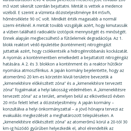
m3 vizet sikerült szerdán bejuttatni. Mintát is vettek a medence
vizéből. E szerint a vízminta dózisteljesítménye 84 mSv/h,
hőmérséklete 90 oC volt. Mindkét érték magasabb a normál
üzemi értéknél. A mintát tovább vizsgálják azért, hogy kimutassák
a vízben található radioaktív izotópok mennyiségét és minőségét.
Ennek alapján megbecsülhető a fűtőelemek degradációja. Az 1.
blokk reaktort védő épületébe (konténment) nitrogéngázt
juttattak azért, hogy csökkentsék a hidrogénrobbanás kockázatát.
A nyomás a konténmentben emelkedett a bejuttatott nitrogéngáz
hatására. A 2. és 3. blokkon a konténment és a reaktor hűtőkör
nyomása atmoszférikus. A Japán kormány bejelentette, hogy az
atomerőmű 20 km-es körzetén kívüli területre bevezetik a
„kimenekítésre előkészített zóna” és a „kimenekítésre tervezett
zóna” fogalmakat a helyi lakosság védelmében. A „kimenekítésre
tervezett zóna” az a terület, amelyen belül az elkövetkező évben
20 mSv felett lehet a dózisteljesítmény. A japán kormány –
konzultálva a helyi önkormányzattal – a jövő hónapra tervezi az
evakuálás megkezdését a meghatározott településeken. A
„kimenekítésre előkészített zóna” az atomerőmű körül a 20-tól 30
km-ig húzódó gyűrűben helyezkedik el, ahol elrendelték az