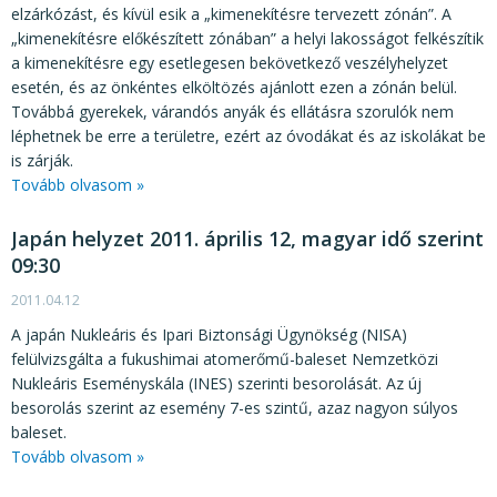
elzárkózást, és kívül esik a „kimenekítésre tervezett zónán”. A
„kimenekítésre előkészített zónában” a helyi lakosságot felkészítik
a kimenekítésre egy esetlegesen bekövetkező veszélyhelyzet
esetén, és az önkéntes elköltözés ajánlott ezen a zónán belül.
Továbbá gyerekek, várandós anyák és ellátásra szorulók nem
léphetnek be erre a területre, ezért az óvodákat és az iskolákat be
is zárják.
Tovább olvasom »
Japán helyzet 2011. április 12, magyar idő szerint
09:30
2011.04.12
A japán Nukleáris és Ipari Biztonsági Ügynökség (NISA)
felülvizsgálta a fukushimai atomerőmű-baleset Nemzetközi
Nukleáris Eseményskála (INES) szerinti besorolását. Az új
besorolás szerint az esemény 7-es szintű, azaz nagyon súlyos
baleset.
Tovább olvasom »