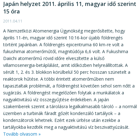
Japán helyzet 2011. április 11, magyar idő szerint
15 óra
2011.04.11
A Nemzetközi Atomenergia Ügynökség megerősítette, hogy
április 11-én, magyar idő szerint 10:16-kor újabb földrengés
történt Japánban. A földrengés epicentruma 60 km-re volt a
fukushimai atomerőműtől, magnitúdója 6,6 volt. A Fukushima
Daiichi atomerőmű rövid időre elveszítette a külső
villamosenergia-betáplálást, amit időközben helyreállítottak. A
sérült 1, 2. és 3. blokkon körülbelül 50 perc hosszan szünetelt a
reaktorok hűtése. A többi érintett atomerőműben nem
tapasztaltak problémát, a földrengést követően sehol sem nőtt a
sugárzás. A földrengést megelőzően folytak a munkálatok a
nagyaktivitású víz összegyűjtése érdekében. A japán
szakemberek szerint a tárolásra legalkalmasabb tároló – a normál
üzemben a turbinák fáradt gőzét kondenzáló tartályok – a
kondenzátorok lehetnek. Ezért ezek ürítése után ezekbe a
tartályokba kezdték meg a nagyaktivitású víz beszivattyúzását.
Tovább olvasom »