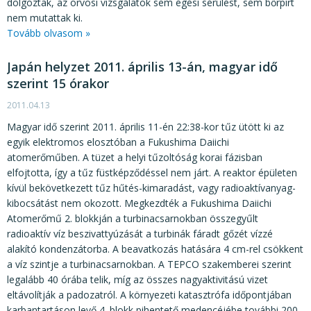
dolgoztak, az orvosi vizsgálatok sem égési sérülést, sem bőrpírt
nem mutattak ki.
Tovább olvasom »
Japán helyzet 2011. április 13-án, magyar idő
szerint 15 órakor
2011.04.13
Magyar idő szerint 2011. április 11-én 22:38-kor tűz ütött ki az
egyik elektromos elosztóban a Fukushima Daiichi
atomerőműben. A tüzet a helyi tűzoltóság korai fázisban
elfojtotta, így a tűz füstképződéssel nem járt. A reaktor épületen
kívül bekövetkezett tűz hűtés-kimaradást, vagy radioaktívanyag-
kibocsátást nem okozott. Megkezdték a Fukushima Daiichi
Atomerőmű 2. blokkján a turbinacsarnokban összegyűlt
radioaktív víz beszivattyúzását a turbinák fáradt gőzét vízzé
alakító kondenzátorba. A beavatkozás hatására 4 cm-rel csökkent
a víz szintje a turbinacsarnokban. A TEPCO szakemberei szerint
legalább 40 órába telik, míg az összes nagyaktivitású vizet
eltávolítják a padozatról. A környezeti katasztrófa időpontjában
karbantartáson levő 4. blokk pihentető medencéjébe további 200