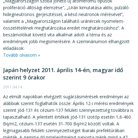
„Magyarországon szóba jöhető új atomerőmű típusok
proliferáció-állósági elemzése", „Urán kimutatása aktív, pulzáló
hidegneutronos gerjesztéssel, a késő neutronok mérésével”,
valamint a „Magyarországon található uránércek nyomelem-
összetételének meghatározása eredet meghatározáshoz”. A
beszámolókat követő vita alkalmat adott a téma és az
eredmények jobb megismerésére. A szemináriumon elhangzott
előadások:
Tovább olvasom »
Japán helyzet 2011. április 14-én, magyar idő
szerint 9 órakor
2011.04.14
Az elmúlt napokban elvégzett sugárzásmérések eredményei az
alábbiak szerint foglalhatók össze: Április 12-i mérési eredmények
szerint jód-131 és cézium-137 felületi szennyezettség továbbra is
tapasztalható. A jelentett értékek jód-131 izotóp esetén 1,6-460
Bq/m2, cézium-137 esetén 31-700 Bq/m2 között voltak. A
legmagasabb felületi szennyezettséget Ibaraki prefektúrában
mérték. A gamma dózisteljesítményt naponta mérik mind a 47