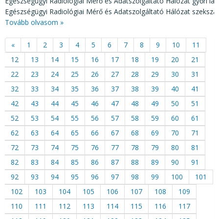
Egészségügyi Radiológiai Mérő és Adatszolgáltató Hálózat győri lab
Egészségügyi Radiológiai Mérő és Adatszolgáltató Hálózat szekszár
Tovább olvasom »
«
1
2
3
4
5
6
7
8
9
10
11
12
13
14
15
16
17
18
19
20
21
22
23
24
25
26
27
28
29
30
31
32
33
34
35
36
37
38
39
40
41
42
43
44
45
46
47
48
49
50
51
52
53
54
55
56
57
58
59
60
61
62
63
64
65
66
67
68
69
70
71
72
73
74
75
76
77
78
79
80
81
82
83
84
85
86
87
88
89
90
91
92
93
94
95
96
97
98
99
100
101
102
103
104
105
106
107
108
109
110
111
112
113
114
115
116
117