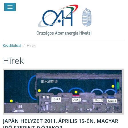
Kezdőoldal
/
Hírek
Hírek
HÍREK
RENDKÍVÜLI HÍREK
SAJTÓSZOBA
HIRDETMÉNYEK
BEMUTATKOZÁS
FELADATOK
JAPÁN HELYZET 2011. ÁPRILIS 15-ÉN, MAGYAR
IDŐ SZERINT 9 ÓRAKOR