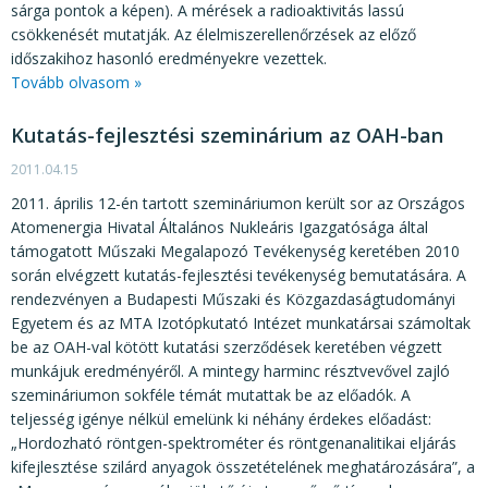
sárga pontok a képen). A mérések a radioaktivitás lassú
csökkenését mutatják. Az élelmiszerellenőrzések az előző
időszakihoz hasonló eredményekre vezettek.
Tovább olvasom »
Kutatás-fejlesztési szeminárium az OAH-ban
2011.04.15
2011. április 12-én tartott szemináriumon került sor az Országos
Atomenergia Hivatal Általános Nukleáris Igazgatósága által
támogatott Műszaki Megalapozó Tevékenység keretében 2010
során elvégzett kutatás-fejlesztési tevékenység bemutatására. A
rendezvényen a Budapesti Műszaki és Közgazdaságtudományi
Egyetem és az MTA Izotópkutató Intézet munkatársai számoltak
be az OAH-val kötött kutatási szerződések keretében végzett
munkájuk eredményéről. A mintegy harminc résztvevővel zajló
szemináriumon sokféle témát mutattak be az előadók. A
teljesség igénye nélkül emelünk ki néhány érdekes előadást:
„Hordozható röntgen-spektrométer és röntgenanalitikai eljárás
kifejlesztése szilárd anyagok összetételének meghatározására”, a