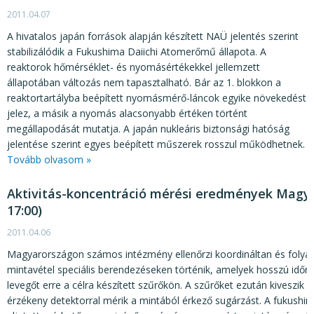
2011.04.07
A hivatalos japán források alapján készített NAÜ jelentés szerint
stabilizálódik a Fukushima Daiichi Atomerőmű állapota. A
reaktorok hőmérséklet- és nyomásértékekkel jellemzett
állapotában változás nem tapasztalható. Bár az 1. blokkon a
reaktortartályba beépített nyomásmérő-láncok egyike növekedést
jelez, a másik a nyomás alacsonyabb értéken történt
megállapodását mutatja. A japán nukleáris biztonsági hatóság
jelentése szerint egyes beépített műszerek rosszul működhetnek.
Tovább olvasom »
Aktivitás-koncentráció mérési eredmények Magyaror
17:00)
2011.04.06
Magyarországon számos intézmény ellenőrzi koordináltan és folyam
mintavétel speciális berendezéseken történik, amelyek hosszú időn,
levegőt erre a célra készített szűrőkön. A szűrőket ezután kiveszik 
érzékeny detektorral mérik a mintából érkező sugárzást. A fukush