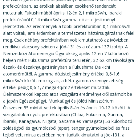
prefektúrában, az értékek általában csökkenő tendenciát
mutatnak. Fukushimából április 12-én 2,1 mikroSv/h, Ibaraki
prefektúrából 0,14 mikroSv/h gamma-dózisteljesítményt
jelentettek. Az eredmények a többi prefektúrában 0,1 mikroSv/h
alatt voltak, ami érdemben a természetes háttérsugárzásnak felel
meg. Csak néhány prefektúrában volt kimutatható az ivóvízben,
rendkívül alacsony szinten a jód-131 és a cézium-137 izotóp. A
Nemzetközi Atomenergia Ügynökség április 12-én 7 különböző
helyen mért Fukushima prefektúra területén, 32-62 km távolságra
észak- és északnyugati irányban a Fukushima Dai-Ichi
atomerőműtől. A gamma dózisteljesítmény értékei 0,6-1,6
mikroSv/h között mozogtak, a béta-gamma szennyezettség
értékei pedig 0,6-1,7 megaBq/m2 értékeket mutattak.
Élelmiszerekkel kapcsolatos vizsgálati eredményekről számolt be
a japán Egészségügyi, Munkaügyi és Jóléti Minisztérium.
Összesen 55 mintát vettek április 8-án és április 10-12. között. A
vizsgálatok a nyolc prefektúrában (Chiba, Fukusima, Gunma,
Ibaraki, Kanagawa, Niigata, Saitama és Yamagata) 53 különböző
zöldségből és gyümölcsből (eper), tenger gyümölcseiből és friss
tejből vett minta esetében nem tudták kimutatni a jód-131, a