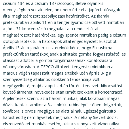
cézium-134 és a cézium-137 izotópot, illetve olyan kis
mennyiségben voltak jelen, ami nem érte el a japán hatóságok
által meghatározott szabályozási határértéket. Az Ibaraki
prefektúrában április 11-én a tenger gyümölcseiből vett mintában
a jód-131 koncentráció meghaladta a rendelet által
meghatározott határértéket, egy spenót mintában pedig a cézium
izotópok lépték túl a hatóságok által engedélyezett küszöböt.
Április 13-án a japán miniszterelnök kérte, hogy Fukushima
prefektúrában tartózkodjanak a shiitake gomba fogyasztásától és
utasítást adott ki a gomba forgalmazásának korlátozására
néhány városban. A TEPCO által vett tengervíz mintákban a
március végén tapasztalt magas értékek után április 3-ig a
szennyezettség általános csökkenő tendenciája volt
megfigyelhető, majd az április 4-én történt tervezett kibocsátást
követő átmeneti növekedés után ismét csökkent a koncentráció.
A jelentések szerint az a három munkás, akik korábban magas
dózist kaptak, amikor a 3-as blokk turbinaépületében dolgoztak,
továbbra is orvosi megfigyelés alatt állnak. Egészségkárosító
hatást eddig nem figyeltek meg náluk. A néhány Sievert dózist
elszenvedő két munkás esetén, akik a szennyezett vízben állva