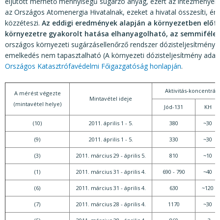
eljutott mérhető mennyiségű sugárzó anyag, ezért az intézmények 
az Országos Atomenergia Hivatalnak, ezeket a hivatal összesíti, ér
közzéteszi.
Az eddigi eredmények alapján a környezetben előfor
környezetre gyakorolt hatása elhanyagolható, az semmiféle 
országos környezeti sugárzásellenőrző rendszer dózisteljesítmény
emelkedés nem tapasztalható (A környezeti dózisteljesítmény ada
Országos Katasztrófavédelmi Főigazgatóság honlapján
.
Aktivitás-koncentrác
A mérést végezte
Mintavétel ideje
(mintavétel helye)
Jód-131
KH
(10)
2011. április 1 - 5.
380
~30
(9)
2011. április 1 - 5.
330
~30
(3)
2011. március 29 - április 5.
810
~10
(1)
2011. március 31 - április 4.
690 - 790
~40
(6)
2011. március 31 - április 4.
630
~120
(7)
2011. március 28 - április 4.
1170
~30