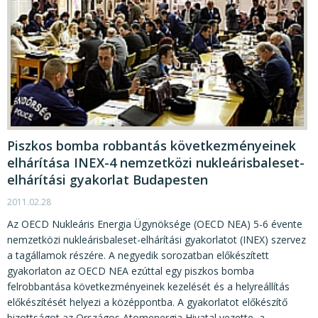
Piszkos bomba robbantás következményeinek
elhárítása INEX-4 nemzetközi nukleárisbaleset-
elhárítási gyakorlat Budapesten
2011.02.28
Az OECD Nukleáris Energia Ügynöksége (OECD NEA) 5-6 évente
nemzetközi nukleárisbaleset-elhárítási gyakorlatot (INEX) szervez
a tagállamok részére. A negyedik sorozatban előkészített
gyakorlaton az OECD NEA ezúttal egy piszkos bomba
felrobbantása következményeinek kezelését és a helyreállítás
előkészítését helyezi a középpontba. A gyakorlatot előkészítő
bizottságot az Országos Atomenergia Hivatal vezette, a