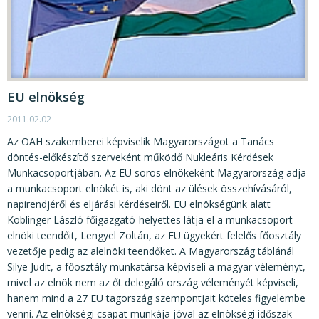
EU elnökség
2011.02.02
Az OAH szakemberei képviselik Magyarországot a Tanács
döntés-előkészítő szerveként működő Nukleáris Kérdések
Munkacsoportjában. Az EU soros elnökeként Magyarország adja
a munkacsoport elnökét is, aki dönt az ülések összehívásáról,
napirendjéről és eljárási kérdéseiről. EU elnökségünk alatt
Koblinger László főigazgató-helyettes látja el a munkacsoport
elnöki teendőit, Lengyel Zoltán, az EU ügyekért felelős főosztály
vezetője pedig az alelnöki teendőket. A Magyarország táblánál
Silye Judit, a főosztály munkatársa képviseli a magyar véleményt,
mivel az elnök nem az őt delegáló ország véleményét képviseli,
hanem mind a 27 EU tagország szempontjait köteles figyelembe
venni. Az elnökségi csapat munkája jóval az elnökségi időszak