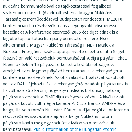
nukleáris kommunikációval és tájékoztatással foglalkozó
szakember érkezett. (Az elmúlt évben a Magyar Nukleáris
Társaság közreműködésével Budapesten rendezett PIME2010
konferenciáról a résztvevők ma is a legnagyobb elismeréssel
beszélnek.) A konferencia szervezői 2005 óta díjat adnak ki a
legjobb tájékoztatási kampány bemutatói részére. Első
alkalommal a Magyar Nukleáris Társaság FINE ( Fiatalok a
Nukleáris Energiáért) szakcsoportja nyerte el ezt a díjat a Sziget
fesztiválon való részvételük bemutatásával. A díjra pályázni lehet.
Ebben az évben 15 pályázat érkezett a bírálóbizottsághoz,
amelyből az öt legjobb pályázó bemutathatta tevékenységét a
konferencia résztvevőinek. Az öt kiválasztott pályázat között ott
volt az OAH tájékoztatási tevékenységéről beadott pályázatunk is.
Ez volt az első alkalom, hogy egy nukleáris biztonsági hatóság
pályázata szerepelt a PIME díjra esélyesek között. A kiválasztott
pályázók között volt még a kanadai AECL, a francia ANDRA és a
belga, illetve a román Nukleáris Fórum. A díjat végül a konferencia
résztvevőinek szavazata alapján a belga Nukleáris Fórum
pályázata kapta meg egy rock-fesztiválon való részvételük
bemutatásával.
Public Information of the Hungarian Atomic