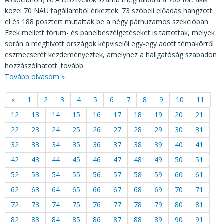
közel 70 NAÜ tagállamból érkeztek. 73 szóbeli előadás hangzott
el és 188 posztert mutattak be a négy párhuzamos szekcióban.
Ezek mellett fórum- és panelbeszélgetéseket is tartottak, melyek
során a meghívott országok képviselői egy-egy adott témakörről
eszmecserét kezdeményeztek, amelyhez a hallgatóság szabadon
hozzászólhatott. tovább
Tovább olvasom »
«
1
2
3
4
5
6
7
8
9
10
11
12
13
14
15
16
17
18
19
20
21
22
23
24
25
26
27
28
29
30
31
32
33
34
35
36
37
38
39
40
41
42
43
44
45
46
47
48
49
50
51
52
53
54
55
56
57
58
59
60
61
62
63
64
65
66
67
68
69
70
71
72
73
74
75
76
77
78
79
80
81
82
83
84
85
86
87
88
89
90
91