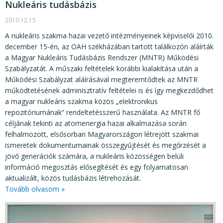
Nukleáris tudásbázis
2010.12.15
A nukleáris szakma hazai vezető intézményeinek képviselői 2010.
december 15-én, az OAH székházában tartott találkozón aláírták
a Magyar Nukleáris Tudásbázis Rendszer (MNTR) Működési
Szabályzatát. A műszaki feltételek korábbi kialakítása után a
Működési Szabályzat aláírásával megteremtődtek az MNTR
működtetésének adminisztratív feltételei is és így megkezdődhet
a magyar nukleáris szakma közös „elektronikus
repozitóriumának” rendeltetésszerű használata. Az MNTR fő
céljának tekinti az atomenergia hazai alkalmazása során
felhalmozott, elsősorban Magyarországon létrejött szakmai
ismeretek dokumentumainak összegyűjtését és megőrzését a
jövő generációk számára, a nukleáris közösségen belüli
információ megosztás elősegítését és egy folyamatosan
aktualizált, közös tudásbázis létrehozását.
Tovább olvasom »