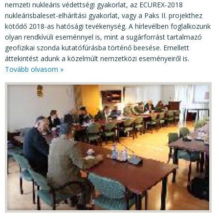
nemzeti nukleáris védettségi gyakorlat, az ECUREX-2018
nukleárisbaleset-elhárítási gyakorlat, vagy a Paks II. projekthez
kötődő 2018-as hatósági tevékenység. A hírlevélben foglalkozunk
olyan rendkívüli eseménnyel is, mint a sugárforrást tartalmazó
geofizikai szonda kutatófúrásba történő beesése. Emellett
áttekintést adunk a közelmúlt nemzetközi eseményeiről is.
Tovább olvasom »