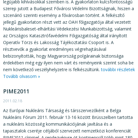
legújabb kihívásokkal szemben is. A gyakorlaton kulcsfontosságú
szerep jutott a Budapest Fővárosi Védelmi Bizottságnak, hiszen a
szcenárió szerinti esemény a fővárosban történt. A felkészítő
jellegű gyakorlaton részt vett az OAH főigazgatója által vezetett
Nukleárisbaleset-elhárítási Védekezési Munkabizottság, valamint
az Országos Katasztrófavédelmi Főigazgatóság által irányított
Operatív Törzs és Lakosság Tájékoztatási Csoport is. A
résztvevők a gyakorlat eredményes végrehajtásával
bebizonyították, hogy Magyarország polgárainak biztonsága
érdekében még egy ilyen nem várt és reményeink szerint soha be
nem következő veszélyhelyzetre is felkészültünk.
további részletek
Tovább olvasom »
PIME2011
2011.02.18
Az Európai Nukleáris Társaság és társszervezőként a Belga
Nukleáris Fórum 2011. február 13-16 között Brüsszelben tartotta
a nukleáris közösség kommunikációjának javítása és a
tapasztalok cseréje céljából szervezett nemzetközi konferenciát
PIME2011 címmel. A rendezvényre öt kontinensről több mint 180