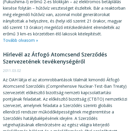
(Fukushima-I) erőmű 2-es blokkján – az elektromos betáplálás
kiesése folytán – hűtővíz veszteséget észleltek. Bár a reaktorban
még elegendő hűtővíz van, azonnal mobil generátorokat
irányítottak a helyszínre, és (helyi idő szerint 21 órakor, magyar
idő szerint 13 órakor) megelőző intézkedésként elrendelték az
erőmű 3 km-es körzetében élő lakosok kitelepítését.
Tovább olvasom »
Hírlevél az Átfogó Atomcsend Szerződés
Szervezetének tevékenységéről
2011.03.02
Az OAH látja el az atomrobbantások tilalmát kimondó Átfogó
Atomcsend Szerződés (Comprehensive Nuclear-Test-Ban Treaty)
szervezetét előkészítő bizottság nemzeti kapcsolattartási
pontjának feladatait. Az előkészítő bizottság (CTBTO) nemzetközi
szervezet, amelynek feladata a Szerződés szerinti globális
ellenőrző rendszer működőképességének megteremtése a
Szerződés hatálybalépésének idejére. A Szerződés
végrehajtásának ellenőrzésére az egész világra kiterjedő