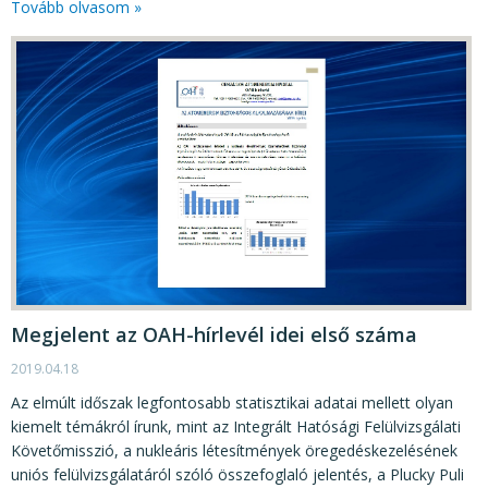
Tovább olvasom »
Megjelent az OAH-hírlevél idei első száma
2019.04.18
Az elmúlt időszak legfontosabb statisztikai adatai mellett olyan
kiemelt témákról írunk, mint az Integrált Hatósági Felülvizsgálati
Követőmisszió, a nukleáris létesítmények öregedéskezelésének
uniós felülvizsgálatáról szóló összefoglaló jelentés, a Plucky Puli