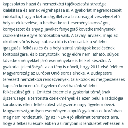
kapcsolatos hazai és nemzetközi tájékoztatási stratégia
kialakítása és annak végrehajtása is. A gyakorlat megrendezését
indokolta, hogy a biztonság, illetve a biztonságot veszélyeztető
helyzetek kezelése, a bekövetkezett esemény lakosságot,
környezetet és anyagi javakat fenyegető következményeinek
csökkentése egyre fontosabbá válik. A tavalyi árvizek, majd az
októberi vörös iszap katasztrófa is rámutattak a védelmi
igazgatási felkészülés és a helyi szintű válságok kezelésének
fontosságára, és bizonyították, hogy előre nem látható, súlyos
következményekkel járó eseményekre is fel kell készülni. A
gyakorlat jelentőségét az a tény is növeli, hogy 2011 első felében
Magyarország az Európai Unió soros elnöke. A Budapestre
tervezett nemzetközi rendezvények, találkozók és megbeszélések
kapcsán koncentrált figyelem övezi hazánk védelmi
felkészültségét is. Említést érdemel a gyakorlat témájának
újszerűsége: a terrorista cselekmények és ezen belül a radiológia
károkozás elleni felkészülést világszerte nagy figyelem övezi.
Magyarországon ilyen eseményen alapuló gyakorlatot korábban
még nem rendeztünk, így az INEX-4 jó alkalmat teremtett arra,
hogy a felkészülésünk ebben az irányban is lendületet vehessen a