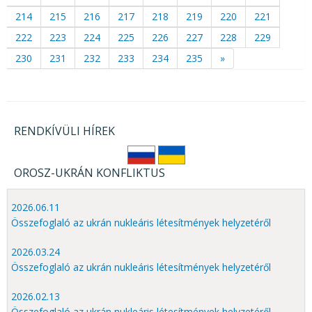
214
215
216
217
218
219
220
221
222
223
224
225
226
227
228
229
230
231
232
233
234
235
»
RENDKÍVÜLI HÍREK
OROSZ-UKRÁN KONFLIKTUS
2026.06.11
Összefoglaló az ukrán nukleáris létesítmények helyzetéről
2026.03.24
Összefoglaló az ukrán nukleáris létesítmények helyzetéről
2026.02.13
Összefoglaló az ukrán nukleáris létesítmények helyzetéről