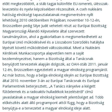
előtt megkezdődött, a stáb tagjai különféle EU-ismereti, ülésszak-
levezetési és nyelvi képzésekben részesültek. A cseh nukleáris
hatóság elnökségi tapasztalatainak megismerésére nyílt
lehetőség 2010 októberében Prágában; november 10-12-én,
Brüsszelben pedig Silye Judit vehetett részt az Európai Bizottság
Magyarországi Állandó Képviselete által szervezett
tanulmányúton, ahol a gyakorlatban is megismerkedhetett az
Európai Unió működésével és a Lisszaboni Szerződés hatályba
lépését követő működésbeli változásokkal. Mivel a Nukleáris
Kérdések Munkacsoportja alapvetően nem a saját
kezdeményezései, hanem a Bizottság által a Tanácsnak
benyújtott tervezetek alapján dolgozik, az OAH-stáb 2011. január
12-én, Brüsszelben egyeztetett a magyar elnökség programjáról.
Az már biztos, hogy a belga elnökség idején az Európai Bizottság
által 2010. november 3-án az Európai Tanácsnak és Európai
Parlamentnek beterjesztett, „A Tanács irányelve a kiégett
fűtőelemek és a radioaktív hulladékok kezeléséről” című
javaslatának a magyar elnökség kiemelt jelentőséget ad. Több
előkészítés alatt álló programpont attól függ, hogy a Bizottság
benyújtja-e a tervezetet a magyar elnökség ideje alatt.