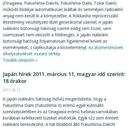
KÖZÉRDEKŰ ADATOK
(Onagawa, Fukushima-Daiichi, Fukushima-Daini, Tokai Daini)
működő blokkjai automatikusan leálltak és semmilyen radioaktív
JOGI SZABÁLYOZÁS, ÚTMUTATÓK
anyag nem került ki a környezetbe. A Rokkasho reprocesszáló
létesítmény vészhelyzeti dízel generátorral üzemel. A japán
KIADVÁNYOK, JELENTÉSEK
nukleáris biztonsági hatóság szerint eddig sem tűzet, sem
üzemzavart nem okozott a földrengés. A japán nukleáris
NYOMTATVÁNYOK, SZOFTVEREK
biztonsági hatóság folyamatosan figyelemmel követi az
E-ÜGYINTÉZÉS
eseményeket, s tájékoztatja a közvéleményt.
Az atomerőművek
elhelyezkedését mutató térkép
Tovább olvasom »
Japán hírek 2011. március 11, magyar idő szerint:
18 órakor
2011.03.11
A japán nukleáris hatóság (NISA) megerősítette, hogy a
Fukushima-Daini (Fukushima-II) erőmű egyik különálló
szervízépületében és az Onagawa erőmű turbinacsarnokában
korábban keletkezett tüzeket eloltották. Egyik tűz sem érintett
nukleáris berendezést. A hat blokkból álló Fukushima-Daiichi