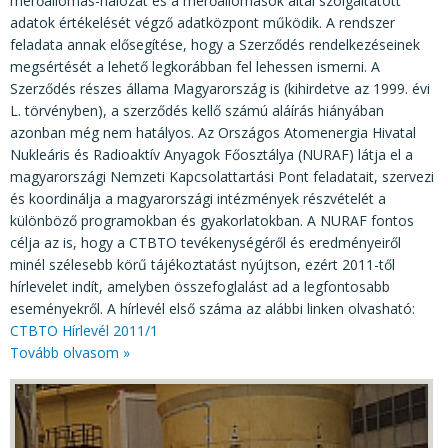
mérőállomás-hálózat és a mérőállomások által szolgáltatott
adatok értékelését végző adatközpont működik. A rendszer
feladata annak elősegítése, hogy a Szerződés rendelkezéseinek
megsértését a lehető legkorábban fel lehessen ismerni. A
Szerződés részes állama Magyarország is (kihirdetve az 1999. évi
L. törvényben), a szerződés kellő számú aláírás hiányában
azonban még nem hatályos. Az Országos Atomenergia Hivatal
Nukleáris és Radioaktív Anyagok Főosztálya (NURAF) látja el a
magyarországi Nemzeti Kapcsolattartási Pont feladatait, szervezi
és koordinálja a magyarországi intézmények részvételét a
különböző programokban és gyakorlatokban. A NURAF fontos
célja az is, hogy a CTBTO tevékenységéről és eredményeiről
minél szélesebb körű tájékoztatást nyújtson, ezért 2011-től
hírlevelet indít, amelyben összefoglalást ad a legfontosabb
eseményekről. A hírlevél első száma az alábbi linken olvasható:
CTBTO Hírlevél 2011/1
Tovább olvasom »