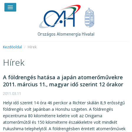
Kezdőoldal
/
Hírek
Hírek
HÍREK
RENDKÍVÜLI HÍREK
A földrengés hatása a japán atomerőművekre
2011. március 11., magyar idő szerint 12 órakor
SAJTÓSZOBA
2011.03.11
HIRDETMÉNYEK
Helyi idő szerint 14 óra 46 perckor a Richter skálán 8,9 erősségű
BEMUTATKOZÁS
földrengés volt Japánban a Honshu szigeten. A földrengés
epicentruma 80 kilométerre keletre volt az Onigama
FELADATOK
atomerőműtől és 150 kilométerre északkeletre volt mindkét
Fukushima telephelytől. A földrengésben érintett atomerőművek