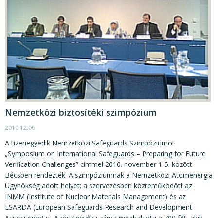
Nemzetközi biztosítéki szimpózium
2010.12.06
A tizenegyedik Nemzetközi Safeguards Szimpóziumot
„Symposium on International Safeguards – Preparing for Future
Verification Challenges” címmel 2010. november 1-5. között
Bécsben rendezték. A szimpóziumnak a Nemzetközi Atomenergia
Ügynökség adott helyet; a szervezésben közreműködött az
INMM (Institute of Nuclear Materials Management) és az
ESARDA (European Safeguards Research and Development
Association) is. A résztvevők száma meghaladta a 700 főt, akik