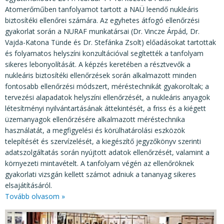
Atomerőműben tanfolyamot tartott a NAÜ leendő nukleáris
biztosítéki ellenőrei számára. Az egyhetes átfogó ellenőrzési
gyakorlat során a NURAF munkatársai (Dr. Vincze Árpád, Dr.
Vajda-Katona Tünde és Dr. Stefánka Zsolt) előadásokat tartottak
és folyamatos helyszíni konzultációval segítették a tanfolyam
sikeres lebonyolítását. A képzés keretében a résztvevők a
nukleáris biztosítéki ellenőrzések során alkalmazott minden
fontosabb ellenőrzési módszert, méréstechnikát gyakoroltak; a
tervezési alapadatok helyszíni ellenőrzését, a nukleáris anyagok
létesítményi nyilvántartásának áttekintését, a friss és a kiégett
üzemanyagok ellenőrzésére alkalmazott méréstechnika
használatát, a megfigyelési és körülhatárolási eszközök
telepítését és szervízelését, a kiegészítő jegyzőkönyv szerinti
adatszolgáltatás során nyújtott adatok ellenőrzését, valamint a
környezeti mintavételt. A tanfolyam végén az ellenőröknek
gyakorlati vizsgán kellett számot adniuk a tananyag sikeres
elsajátításáról.
Tovább olvasom »