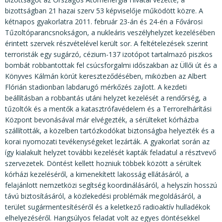
bizottságban 21 hazai szerv 53 képviselője működött közre. A
kétnapos gyakorlatra 2011. február 23-án és 24-én a Fővárosi
Tűzoltóparancsnokságon, a nukleáris veszélyhelyzet kezelésében
érintett szervek részvételével került sor. A feltételezések szerint
terroristák egy sugárzó, cézium-137 izotópot tartalmazó piszkos
bombát robbantottak fel csúcsforgalmi időszakban az Üllői út és a
Könyves Kálmán körút kereszteződésében, miközben az Albert
Flórián stadionban labdarugó mérkőzés zajlott. A kezdeti
beállításban a robbantás utáni helyzet kezelését a rendőrség, a
tűzoltók és a mentők a katasztrófavédelem és a Terrorelhárítási
Központ bevonásával már elvégezték, a sérülteket kórházba
szállították, a közelben tartózkodókat biztonságba helyezték és a
korai nyomozati tevékenységeket lezárták. A gyakorlat során az
így kialakult helyzet további kezelését kapták feladatul a résztvevő
szervezetek. Döntést kellett hozniuk többek között a sérültek
kórházi kezeléséről, a kimenekített lakosság ellátásáról, a
felajánlott nemzetközi segítség koordinálásáról, a helyszín hosszú
távú biztosításáról, a közlekedési problémák megoldásáról, a
terület sugármentesítéséről és a keletkező radioaktív hulladékok
elhelyezéséről. Hangsúlyos feladat volt az egyes döntésekkel