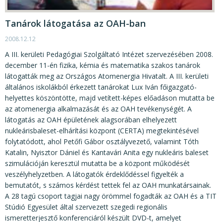
Tanárok látogatása az OAH-ban
2008.12.12
A III. kerületi Pedagógiai Szolgáltató Intézet szervezésében 2008.
december 11-én fizika, kémia és matematika szakos tanárok
látogatták meg az Országos Atomenergia Hivatalt. A III. kerületi
általános iskolákból érkezett tanárokat Lux Iván főigazgató-
helyettes köszöntötte, majd vetített-képes előadáson mutatta be
az atomenergia alkalmazását és az OAH tevékenységét. A
látogatás az OAH épületének alagsorában elhelyezett
nukleárisbaleset-elhárítási központ (CERTA) megtekintésével
folytatódott, ahol Petőfi Gábor osztályvezető, valamint Tóth
Katalin, Nyisztor Dániel és Kantavári Anita egy nukleáris baleset
szimulációján keresztül mutatta be a központ működését
veszélyhelyzetben. A látogatók érdeklődéssel figyelték a
bemutatót, s számos kérdést tettek fel az OAH munkatársainak.
A 28 tagú csoport tagjai nagy örömmel fogadták az OAH és a TIT
Stúdió Egyesület által szervezett szegedi regionális
ismeretterjesztő konferenciáról készült DVD-t, amelyet