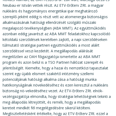
Neubau-er István vettek részt. Az ETV-Erőterv ZRt. a magyar
nukleáris és hagyományos energetikai ipar meghatározó
szereplő-jeként eddig is részt vett az atomenergia biztonságos
alkalmazásának hatósági ellenőrzését szolgáló műszaki
megalapozó tevékenységben (ABA MMT). Az együttműködés
azonban eddig javarészt az ABA MMT feladatokhoz kapcsolódó
kétoldalú szerződések keretében zajlott, a napi szerződéseken
túlmutató stratégiai partneri együttműködés a most aláírt
szerződéssel veszi kezdetét. A megállapodás aláírását
megelőzően az OAH főigazgatója ismertette az ABA MMT
program és azon belül is a TSO Partneri hálózat szerepét és
jelentőségét. Kiemelte, hogy a hazai és nemzetközi tapasztalat
szerint egy újabb elismert szakértő intézmény szellemi
potenciáljának hatósági alkalma-zása a hatósági munka
hatékonyságának növekedéséhez és ezen keresztül a nukleáris
biztonság nö-vekedéséhez vezet. Az ETV-Erőterv ZRt. elnök-
vezérigazgatója elmondta, hogy stratégiai lehetőségnek tekinti a
meg-állapodás létrejöttét, és reméli, hogy a megállapodás
kereteit mindkét fél megelégedésére sikerül kitölteni.
Megtiszteltetésként értékelte, hogy az ETV-Erőterv ZRt. ezzel a