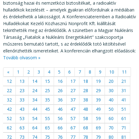
biztonság hazai és nemzetközi biztosítékait, a radioaktív
hulladékok kezelését – amelyek gyakran előfordulnak a médiában
és érdekelhetik a lakosságot. A Konferenciateremben a Radioaktív
Hulladékokat Kezelő Közhasznú Nonprofit Kft. kiállítását
tekinthették meg az érdeklődők. A szünetben a Magyar Nukleáris
Társaság „Fiatalok a Nukleáris Energetikáért” szakcsoportja
műszeres bemutató tartott, s az érdeklődők totó kitöltésével
ellenőrizhették ismereteiket. A konferencián elhangzott előadások:
Tovább olvasom »
«
1
2
3
4
5
6
7
8
9
10
11
12
13
14
15
16
17
18
19
20
21
22
23
24
25
26
27
28
29
30
31
32
33
34
35
36
37
38
39
40
41
42
43
44
45
46
47
48
49
50
51
52
53
54
55
56
57
58
59
60
61
62
63
64
65
66
67
68
69
70
71
72
73
74
75
76
77
78
79
80
81