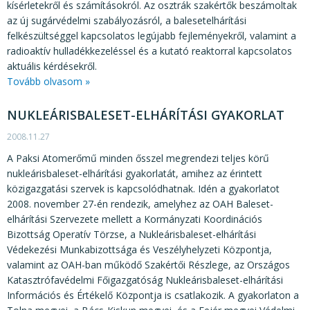
kísérletekről és számításokról. Az osztrák szakértők beszámoltak
az új sugárvédelmi szabályozásról, a balesetelhárítási
felkészültséggel kapcsolatos legújabb fejleményekről, valamint a
radioaktív hulladékkezeléssel és a kutató reaktorral kapcsolatos
aktuális kérdésekről.
Tovább olvasom »
NUKLEÁRISBALESET-ELHÁRÍTÁSI GYAKORLAT
2008.11.27
A Paksi Atomerőmű minden ősszel megrendezi teljes körű
nukleárisbaleset-elhárítási gyakorlatát, amihez az érintett
közigazgatási szervek is kapcsolódhatnak. Idén a gyakorlatot
2008. november 27-én rendezik, amelyhez az OAH Baleset-
elhárítási Szervezete mellett a Kormányzati Koordinációs
Bizottság Operatív Törzse, a Nukleárisbaleset-elhárítási
Védekezési Munkabizottsága és Veszélyhelyzeti Központja,
valamint az OAH-ban működő Szakértői Részlege, az Országos
Katasztrófavédelmi Főigazgatóság Nukleárisbaleset-elhárítási
Információs és Értékelő Központja is csatlakozik. A gyakorlaton a