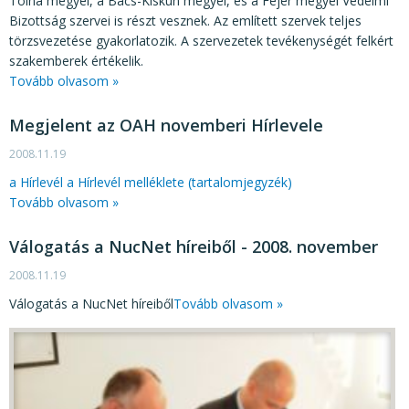
Tolna megyei, a Bács-Kiskun megyei, és a Fejér megyei Védelmi
Bizottság szervei is részt vesznek. Az említett szervek teljes
törzsvezetése gyakorlatozik. A szervezetek tevékenységét felkért
szakemberek értékelik.
Tovább olvasom »
Megjelent az OAH novemberi Hírlevele
2008.11.19
a Hírlevél
a Hírlevél melléklete (tartalomjegyzék)
Tovább olvasom »
Válogatás a NucNet híreiből - 2008. november
2008.11.19
Válogatás a NucNet híreiből
Tovább olvasom »