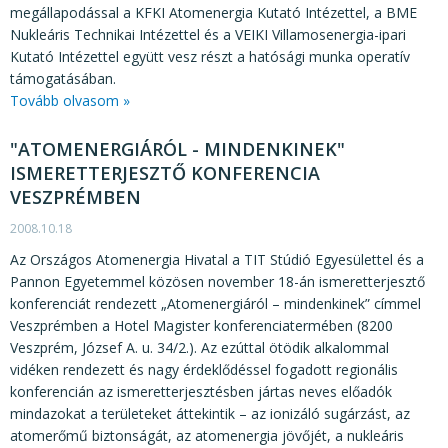
megállapodással a KFKI Atomenergia Kutató Intézettel, a BME
Nukleáris Technikai Intézettel és a VEIKI Villamosenergia-ipari
Kutató Intézettel együtt vesz részt a hatósági munka operatív
támogatásában.
Tovább olvasom »
"ATOMENERGIÁRÓL - MINDENKINEK"
ISMERETTERJESZTŐ KONFERENCIA
VESZPRÉMBEN
2008.10.18
Az Országos Atomenergia Hivatal a TIT Stúdió Egyesülettel és a
Pannon Egyetemmel közösen november 18-án ismeretterjesztő
konferenciát rendezett „Atomenergiáról – mindenkinek” címmel
Veszprémben a Hotel Magister konferenciatermében (8200
Veszprém, József A. u. 34/2.). Az ezúttal ötödik alkalommal
vidéken rendezett és nagy érdeklődéssel fogadott regionális
konferencián az ismeretterjesztésben jártas neves előadók
mindazokat a területeket áttekintik – az ionizáló sugárzást, az
atomerőmű biztonságát, az atomenergia jövőjét, a nukleáris