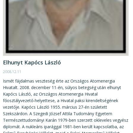
Elhunyt Kapócs László
2008.12.11
Ismét fájdalmas veszteség érte az Országos Atomenergia
Hivatalt. 2008. december 11-én, súlyos betegség után elhunyt
Kapócs László, az Országos Atomenergia Hivatal
főosztályvezető-helyettese, a Hivatal paksi kirendeltségének
vezetője. Kapócs László 1955. március 27-én született
Szekszárdon. A Szegedi József Attila Tudomány Egyetem
Természettudományi Karán 1979-ben szerzett okleveles vegyész
diplomát. A nukleáris iparággal 1981-ben került kapcsolatba, az