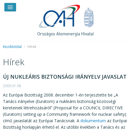
Kezdőoldal
/
Hírek
Hírek
HÍREK
RENDKÍVÜLI HÍREK
ÚJ NUKLEÁRIS BIZTONSÁGI IRÁNYELV JAVASLAT
SAJTÓSZOBA
2009.01.08
Az Európai Bizottság 2008. december 1-én terjesztette be „A
HIRDETMÉNYEK
Tanács irányelve (Euratom) a nukleáris biztonság közösségi
kereteinek létrehozásáról” (Proposal for a COUNCIL DIRECTIVE
BEMUTATKOZÁS
(Euratom) setting up a Community framework for nuclear safety)
FELADATOK
című javaslatát az Európai Tanácsnak. A
dokumentum
az Európai
Bizottság honlapján érhető el. Az utóbbi években a Tanács és az