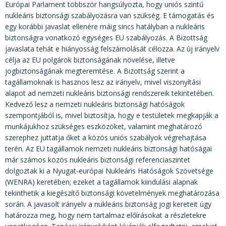
KÖZÉRDEKŰ ADATOK
Európai Parlament többször hangsúlyozta, hogy uniós szintű
nukleáris biztonsági szabályozásra van szükség. E támogatás és
JOGI SZABÁLYOZÁS, ÚTMUTATÓK
egy korábbi javaslat ellenére máig sincs hatályban a nukleáris
biztonságra vonatkozó egységes EU szabályozás. A Bizottság
KIADVÁNYOK, JELENTÉSEK
javaslata tehát e hiányosság felszámolását célozza. Az új irányelv
célja az EU polgárok biztonságának növelése, illetve
NYOMTATVÁNYOK, SZOFTVEREK
jogbiztonságának megteremtése. A Bizottság szerint a
E-ÜGYINTÉZÉS
tagállamoknak is hasznos lesz az irányelv, mivel viszonyítási
alapot ad nemzeti nukleáris biztonsági rendszereik tekintetében.
Kedvező lesz a nemzeti nukleáris biztonsági hatóságok
szempontjából is, mivel biztosítja, hogy e testületek megkapják a
munkájukhoz szükséges eszközöket, valamint meghatározó
szerephez juttatja őket a közös uniós szabályok végrehajtása
terén. Az EU tagállamok nemzeti nukleáris biztonsági hatóságai
már számos közös nukleáris biztonsági referenciaszintet
dolgoztak ki a Nyugat-európai Nukleáris Hatóságok Szövetsége
(WENRA) keretében; ezeket a tagállamok kiindulási alapnak
tekinthetik a kiegészítő biztonsági követelmények meghatározása
során. A javasolt irányelv a nukleáris biztonság jogi kereteit úgy
határozza meg, hogy nem tartalmaz előírásokat a részletekre