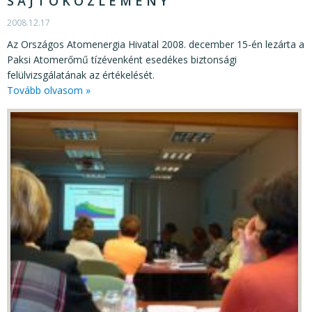
S A J T Ó K Ö Z L E M É N Y
2008.12.17
Az Országos Atomenergia Hivatal 2008. december 15-én lezárta a
Paksi Atomerőmű tízévenként esedékes biztonsági
felülvizsgálatának az értékelését.
Tovább olvasom »