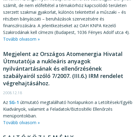
számít, de nem előfeltétel a témakörhöz kapcsolódó területen
szerzett szakmai gyakorlat, különös tekintettel a műszaki – és
részben bányászati – beruházások szervezésére és
finanszírozására. A jelentkezéseket az OAH KNPA Kezelő
Szakirodának kell címezni (Budapest, 1036 Fényes Adolf utca 4).
Tovább olvasom »
Megjelent az Országos Atomenergia Hivatal
Útmutatója a nukleáris anyagok
nyilvántartásának és ellenőrzésének
szabályairól szóló 7/2007. (III.6.) IRM rendelet
végrehajtásához.
2008.12.18
Az
SG-1
útmutató megtalálható honlapunkon a Letöltések/Egyéb
Kiadványok, valamint a Feladatok/Biztosítéki Ellenőrzés
menüpontokban.
Tovább olvasom »