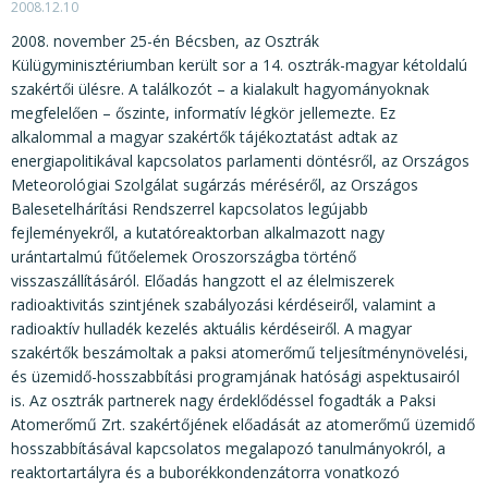
2008.12.10
2008. november 25-én Bécsben, az Osztrák
Külügyminisztériumban került sor a 14. osztrák-magyar kétoldalú
szakértői ülésre. A találkozót – a kialakult hagyományoknak
megfelelően – őszinte, informatív légkör jellemezte. Ez
alkalommal a magyar szakértők tájékoztatást adtak az
energiapolitikával kapcsolatos parlamenti döntésről, az Országos
Meteorológiai Szolgálat sugárzás méréséről, az Országos
Balesetelhárítási Rendszerrel kapcsolatos legújabb
fejleményekről, a kutatóreaktorban alkalmazott nagy
urántartalmú fűtőelemek Oroszországba történő
visszaszállításáról. Előadás hangzott el az élelmiszerek
radioaktivitás szintjének szabályozási kérdéseiről, valamint a
radioaktív hulladék kezelés aktuális kérdéseiről. A magyar
szakértők beszámoltak a paksi atomerőmű teljesítménynövelési,
és üzemidő-hosszabbítási programjának hatósági aspektusairól
is. Az osztrák partnerek nagy érdeklődéssel fogadták a Paksi
Atomerőmű Zrt. szakértőjének előadását az atomerőmű üzemidő
hosszabbításával kapcsolatos megalapozó tanulmányokról, a
reaktortartályra és a buborékkondenzátorra vonatkozó