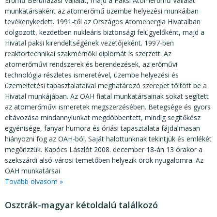
Erőmű Beruházási Vállalat, majd a Paksi Atomerőmű Vállalat
munkatársaként az atomerőmű üzembe helyezési munkáiban
tevékenykedett. 1991-től az Országos Atomenergia Hivatalban
dolgozott, kezdetben nukleáris biztonsági felügyelőként, majd a
Hivatal paksi kirendeltségének vezetőjeként. 1997-ben
reaktortechnikai szakmérnöki diplomát is szerzett. Az
atomerőművi rendszerek és berendezések, az erőművi
technológia részletes ismeretével, üzembe helyezési és
üzemeltetési tapasztalataival meghatározó szerepet töltött be a
Hivatal munkájában. Az OAH fiatal munkatársainak sokat segített
az atomerőművi ismeretek megszerzésében. Betegsége és gyors
eltávozása mindannyiunkat megdöbbentett, mindig segítőkész
egyénisége, fanyar humora és óriási tapasztalata fájdalmasan
hiányozni fog az OAH-ból. Saját halottunknak tekintjük és emlékét
megőrizzük. Kapócs Lászlót 2008. december 18-án 13 órakor a
szekszárdi alsó-városi temetőben helyezik örök nyugalomra. Az
OAH munkatársai
Tovább olvasom »
Osztrák-magyar kétoldalú találkozó