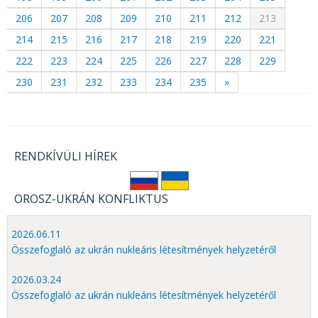
206
207
208
209
210
211
212
213
214
215
216
217
218
219
220
221
222
223
224
225
226
227
228
229
230
231
232
233
234
235
»
RENDKÍVÜLI HÍREK
OROSZ-UKRÁN KONFLIKTUS
2026.06.11
Összefoglaló az ukrán nukleáris létesítmények helyzetéről
2026.03.24
Összefoglaló az ukrán nukleáris létesítmények helyzetéről