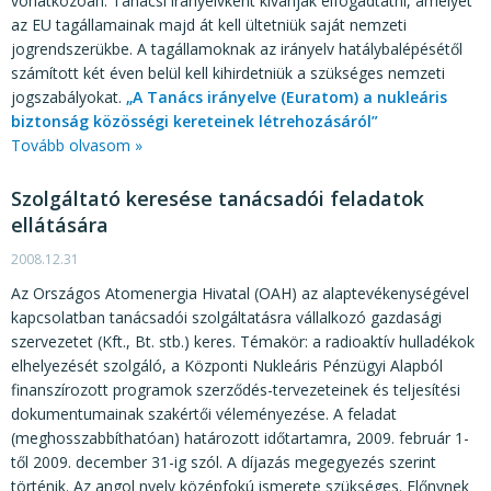
vonatkozóan. Tanácsi irányelvként kívánják elfogadtatni, amelyet
az EU tagállamainak majd át kell ültetniük saját nemzeti
jogrendszerükbe. A tagállamoknak az irányelv hatálybalépésétől
számított két éven belül kell kihirdetniük a szükséges nemzeti
jogszabályokat.
„A Tanács irányelve (Euratom) a nukleáris
biztonság közösségi kereteinek létrehozásáról”
Tovább olvasom »
Szolgáltató keresése tanácsadói feladatok
ellátására
2008.12.31
Az Országos Atomenergia Hivatal (OAH) az alaptevékenységével
kapcsolatban tanácsadói szolgáltatásra vállalkozó gazdasági
szervezetet (Kft., Bt. stb.) keres. Témakör: a radioaktív hulladékok
elhelyezését szolgáló, a Központi Nukleáris Pénzügyi Alapból
finanszírozott programok szerződés-tervezeteinek és teljesítési
dokumentumainak szakértői véleményezése. A feladat
(meghosszabbíthatóan) határozott időtartamra, 2009. február 1-
től 2009. december 31-ig szól. A díjazás megegyezés szerint
történik. Az angol nyelv középfokú ismerete szükséges. Előnynek