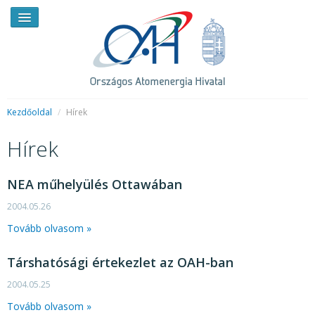
Kezdőoldal
/
Hírek
Hírek
HÍREK
RENDKÍVÜLI HÍREK
NEA műhelyülés Ottawában
SAJTÓSZOBA
2004.05.26
Tovább olvasom »
HIRDETMÉNYEK
BEMUTATKOZÁS
Társhatósági értekezlet az OAH-ban
2004.05.25
FELADATOK
Tovább olvasom »