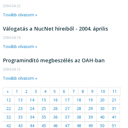
2004.04.22
Tovább olvasom »
Válogatás a NucNet híreiből - 2004. április
2004.04.19
Tovább olvasom »
Programindító megbeszélés az OAH-ban
2004.04.15
Tovább olvasom »
«
1
2
3
4
5
6
7
8
9
10
11
12
13
14
15
16
17
18
19
20
21
22
23
24
25
26
27
28
29
30
31
32
33
34
35
36
37
38
39
40
41
42
43
44
45
46
47
48
49
50
51