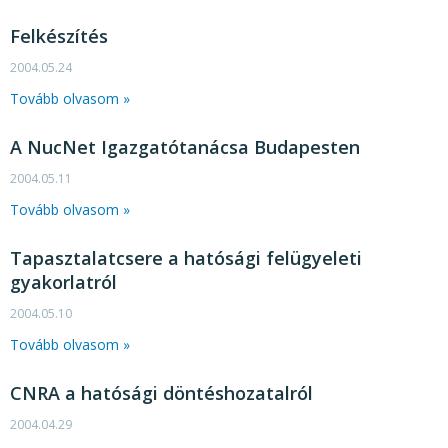
KÖZÉRDEKŰ ADATOK
Felkészítés
JOGI SZABÁLYOZÁS, ÚTMUTATÓK
2004.05.24
KIADVÁNYOK, JELENTÉSEK
Tovább olvasom »
NYOMTATVÁNYOK, SZOFTVEREK
A NucNet Igazgatótanácsa Budapesten
E-ÜGYINTÉZÉS
2004.05.11
Tovább olvasom »
Tapasztalatcsere a hatósági felügyeleti
gyakorlatról
2004.05.10
Tovább olvasom »
CNRA a hatósági döntéshozatalról
2004.04.29