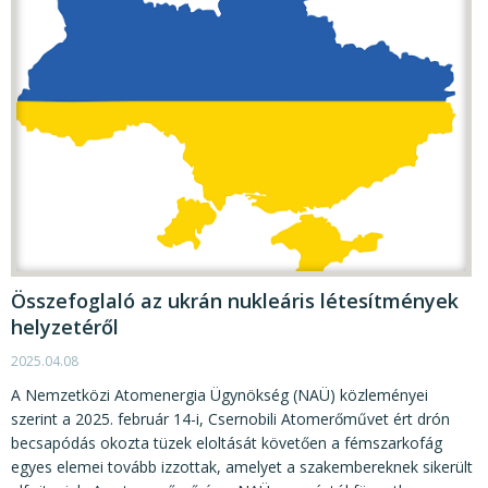
Összefoglaló az ukrán nukleáris létesítmények
helyzetéről
2025.04.08
A Nemzetközi Atomenergia Ügynökség (NAÜ) közleményei
szerint a 2025. február 14-i, Csernobili Atomerőművet ért drón
becsapódás okozta tüzek eloltását követően a fémszarkofág
egyes elemei tovább izzottak, amelyet a szakembereknek sikerült