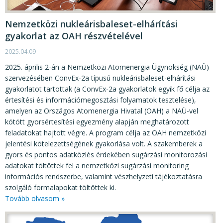
Nemzetközi nukleárisbaleset-elhárítási
gyakorlat az OAH részvételével
2025.04.09
2025. április 2-án a Nemzetközi Atomenergia Ügynökség (NAÜ)
szervezésében ConvEx-2a típusú nukleárisbaleset-elhárítási
gyakorlatot tartottak (a ConvEx-2a gyakorlatok egyik fő célja az
értesítési és információmegosztási folyamatok tesztelése),
amelyen az Országos Atomenergia Hivatal (OAH) a NAÜ-vel
kötött gyorsértesítési egyezmény alapján meghatározott
feladatokat hajtott végre. A program célja az OAH nemzetközi
jelentési kötelezettségének gyakorlása volt. A szakemberek a
gyors és pontos adatközlés érdekében sugárzási monitorozási
adatokat töltöttek fel a nemzetközi sugárzási monitoring
információs rendszerbe, valamint vészhelyzeti tájékoztatásra
szolgáló formalapokat töltöttek ki.
Tovább olvasom »