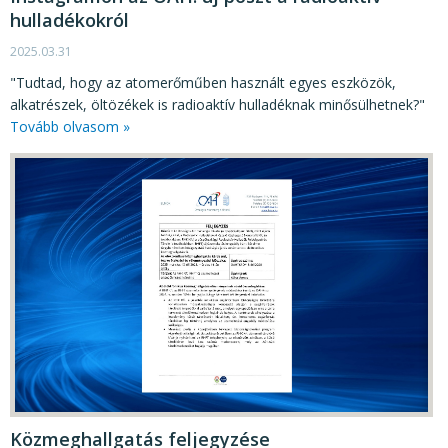
hulladékokról
2025.03.31
"Tudtad, hogy az atomerőműben használt egyes eszközök,
alkatrészek, öltözékek is radioaktív hulladéknak minősülhetnek?"
Tovább olvasom »
Közmeghallgatás feljegyzése