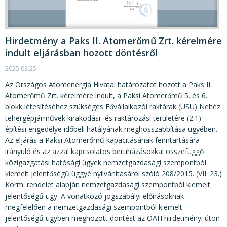
Hirdetmény a Paks II. Atomerőmű Zrt. kérelmére
indult eljárásban hozott döntésről
2025.03.25
Az Országos Atomenergia Hivatal határozatot hozott a Paks II.
Atomerőmű Zrt. kérelmére indult, a Paksi Atomerőmű 5. és 6.
blokk létesítéséhez szükséges Fővállalkozói raktárak (USU) Nehéz
tehergépjárművek kirakodási- és raktározási területére (2.1)
építési engedélye időbeli hatályának meghosszabbítása ügyében.
Az eljárás a Paksi Atomerőmű kapacitásának fenntartására
irányuló és az azzal kapcsolatos beruházásokkal összefüggő
közigazgatási hatósági ügyek nemzetgazdasági szempontból
kiemelt jelentőségű üggyé nyilvánításáról szóló 208/2015. (VII. 23.)
Korm. rendelet alapján nemzetgazdasági szempontból kiemelt
jelentőségű ügy. A vonatkozó jogszabályi előírásoknak
megfelelően a nemzetgazdasági szempontból kiemelt
jelentőségű ügyben meghozott döntést az OAH hirdetményi úton