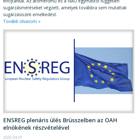
elfojtaniuk. Az atomerőmű és a NAÜ egymástól független
sugárzásméréseket végzett, amelyek továbbra sem mutattak
sugárzásiszint-emelkedést.
Tovább olvasom »
ENSREG plenáris ülés Brüsszelben az OAH
elnökének részvételével
2025.04.07