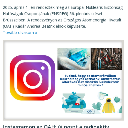
2025. április 1-jén rendezték meg az Európai Nukleáris Biztonsági
Hatóságok Csoportjának (ENSREG) 56. plenáris ülését
Brüsszelben. A rendezvényen az Országos Atomenergia Hivatalt
(OAH) Kádár Andrea Beatrix elnök képviselte.
Tovább olvasom »
Instagramon az OAH: új poszt a radioaktív