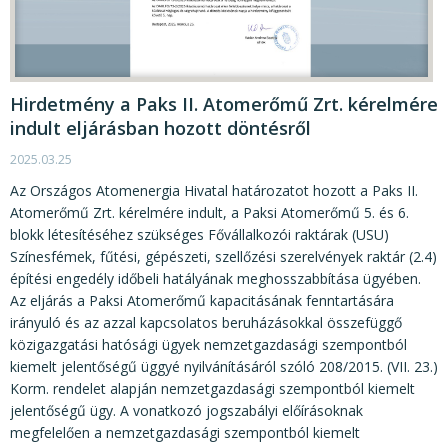
Hirdetmény a Paks II. Atomerőmű Zrt. kérelmére
indult eljárásban hozott döntésről
2025.03.25
Az Országos Atomenergia Hivatal határozatot hozott a Paks II.
Atomerőmű Zrt. kérelmére indult, a Paksi Atomerőmű 5. és 6.
blokk létesítéséhez szükséges Fővállalkozói raktárak (USU)
Színesfémek, fűtési, gépészeti, szellőzési szerelvények raktár (2.4)
építési engedély időbeli hatályának meghosszabbítása ügyében.
Az eljárás a Paksi Atomerőmű kapacitásának fenntartására
irányuló és az azzal kapcsolatos beruházásokkal összefüggő
közigazgatási hatósági ügyek nemzetgazdasági szempontból
kiemelt jelentőségű üggyé nyilvánításáról szóló 208/2015. (VII. 23.)
Korm. rendelet alapján nemzetgazdasági szempontból kiemelt
jelentőségű ügy. A vonatkozó jogszabályi előírásoknak
megfelelően a nemzetgazdasági szempontból kiemelt