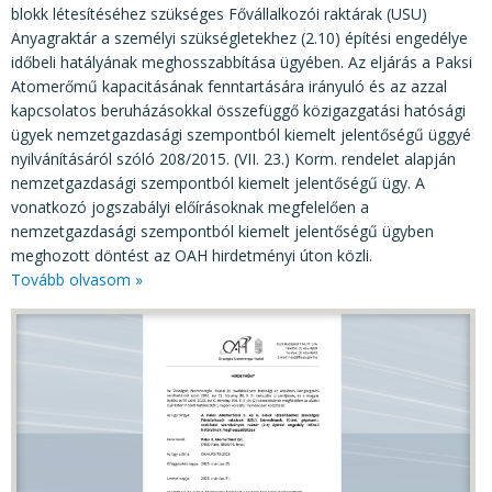
blokk létesítéséhez szükséges Fővállalkozói raktárak (USU)
Anyagraktár a személyi szükségletekhez (2.10) építési engedélye
időbeli hatályának meghosszabbítása ügyében. Az eljárás a Paksi
Atomerőmű kapacitásának fenntartására irányuló és az azzal
kapcsolatos beruházásokkal összefüggő közigazgatási hatósági
ügyek nemzetgazdasági szempontból kiemelt jelentőségű üggyé
nyilvánításáról szóló 208/2015. (VII. 23.) Korm. rendelet alapján
nemzetgazdasági szempontból kiemelt jelentőségű ügy. A
vonatkozó jogszabályi előírásoknak megfelelően a
nemzetgazdasági szempontból kiemelt jelentőségű ügyben
meghozott döntést az OAH hirdetményi úton közli.
Tovább olvasom »