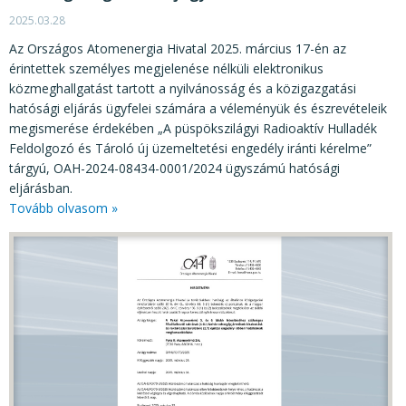
2025.03.28
Az Országos Atomenergia Hivatal 2025. március 17-én az
érintettek személyes megjelenése nélküli elektronikus
közmeghallgatást tartott a nyilvánosság és a közigazgatási
hatósági eljárás ügyfelei számára a véleményük és észrevételeik
megismerése érdekében „A püspökszilágyi Radioaktív Hulladék
Feldolgozó és Tároló új üzemeltetési engedély iránti kérelme”
tárgyú, OAH-2024-08434-0001/2024 ügyszámú hatósági
eljárásban.
Tovább olvasom »