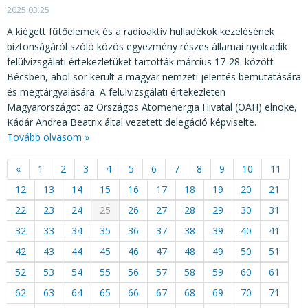
2025.03.25
A kiégett fűtőelemek és a radioaktív hulladékok kezelésének
biztonságáról szóló közös egyezmény részes államai nyolcadik
felülvizsgálati értekezletüket tartották március 17-28. között
Bécsben, ahol sor került a magyar nemzeti jelentés bemutatására
és megtárgyalására. A felülvizsgálati értekezleten
Magyarországot az Országos Atomenergia Hivatal (OAH) elnöke,
Kádár Andrea Beatrix által vezetett delegáció képviselte.
Tovább olvasom »
«
1
2
3
4
5
6
7
8
9
10
11
12
13
14
15
16
17
18
19
20
21
22
23
24
25
26
27
28
29
30
31
32
33
34
35
36
37
38
39
40
41
42
43
44
45
46
47
48
49
50
51
52
53
54
55
56
57
58
59
60
61
62
63
64
65
66
67
68
69
70
71