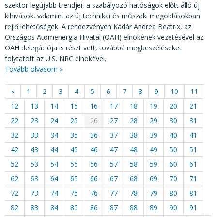
szektor legújabb trendjei, a szabályozó hatóságok előtt álló új
kihívások, valamint az új technikai és műszaki megoldásokban
rejlő lehetőségek. A rendezvényen Kádár Andrea Beatrix, az
Országos Atomenergia Hivatal (OAH) elnökének vezetésével az
OAH delegációja is részt vett, továbbá megbeszéléseket
folytatott az U.S. NRC elnökével.
Tovább olvasom »
«
1
2
3
4
5
6
7
8
9
10
11
12
13
14
15
16
17
18
19
20
21
22
23
24
25
26
27
28
29
30
31
32
33
34
35
36
37
38
39
40
41
42
43
44
45
46
47
48
49
50
51
52
53
54
55
56
57
58
59
60
61
62
63
64
65
66
67
68
69
70
71
72
73
74
75
76
77
78
79
80
81
82
83
84
85
86
87
88
89
90
91