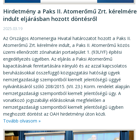
Hirdetmény a Paks II. Atomerőmű Zrt. kérelmére
indult eljárásban hozott döntésről
2025.03.19
Az Országos Atomenergia Hivatal határozatot hozott a Paks II.
Atomerőmű Zrt. kérelmére indult, a Paks II. Atomerőmű közös
üzemi ellenőrzött zónahatári portaépület 1. (93UYF) építési
engedélyezés ügyében. Az eljárás a Paksi Atomerőmű
kapacitásának fenntartására irányuló és az azzal kapcsolatos
beruházásokkal összefüggő közigazgatási hatósági ügyek
nemzetgazdasági szempontból kiemelt jelentőségű üggyé
nyilvánításáról szóló 208/2015. (VII. 23.) Korm. rendelet alapján
nemzetgazdasági szempontból kiemelt jelentőségű ügy. A
vonatkozó jogszabályi előírásoknak megfelelően a
nemzetgazdasági szempontból kiemelt jelentőségű ügyben
meghozott döntést az OAH hirdetményi úton közli.
Tovább olvasom »