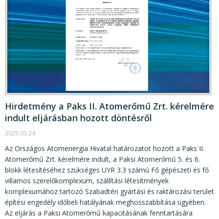
Hirdetmény a Paks II. Atomerőmű Zrt. kérelmére
indult eljárásban hozott döntésről
2025.03.24
Az Országos Atomenergia Hivatal határozatot hozott a Paks II.
Atomerőmű Zrt. kérelmére indult, a Paksi Atomerőmű 5. és 6.
blokk létesítéséhez szükséges UYR 3.3 számú Fő gépészeti és fő
villamos szerelőkomplexum, szállítási létesítmények
komplexumához tartozó Szabadtéri gyártási és raktározási terület
építési engedély időbeli hatályának meghosszabbítása ügyében.
Az eljárás a Paksi Atomerőmű kapacitásának fenntartására