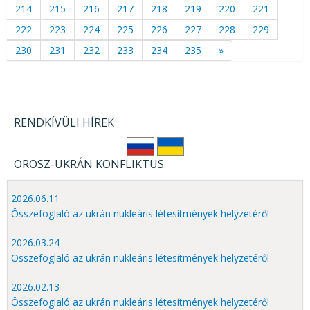
214
215
216
217
218
219
220
221
222
223
224
225
226
227
228
229
230
231
232
233
234
235
»
RENDKÍVÜLI HÍREK
OROSZ-UKRÁN KONFLIKTUS
2026.06.11
Összefoglaló az ukrán nukleáris létesítmények helyzetéről
2026.03.24
Összefoglaló az ukrán nukleáris létesítmények helyzetéről
2026.02.13
Összefoglaló az ukrán nukleáris létesítmények helyzetéről