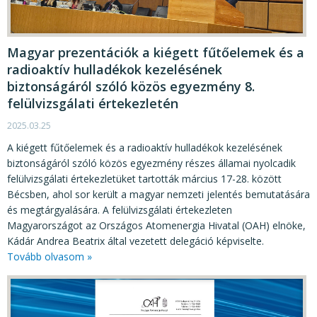
KÖZÉRDEKŰ ADATOK
JOGI SZABÁLYOZÁS, ÚTMUTATÓK
Magyar prezentációk a kiégett fűtőelemek és a
KIADVÁNYOK, JELENTÉSEK
radioaktív hulladékok kezelésének
biztonságáról szóló közös egyezmény 8.
NYOMTATVÁNYOK, SZOFTVEREK
felülvizsgálati értekezletén
E-ÜGYINTÉZÉS
2025.03.25
A kiégett fűtőelemek és a radioaktív hulladékok kezelésének
biztonságáról szóló közös egyezmény részes államai nyolcadik
felülvizsgálati értekezletüket tartották március 17-28. között
Bécsben, ahol sor került a magyar nemzeti jelentés bemutatására
és megtárgyalására. A felülvizsgálati értekezleten
Magyarországot az Országos Atomenergia Hivatal (OAH) elnöke,
Kádár Andrea Beatrix által vezetett delegáció képviselte.
Tovább olvasom »