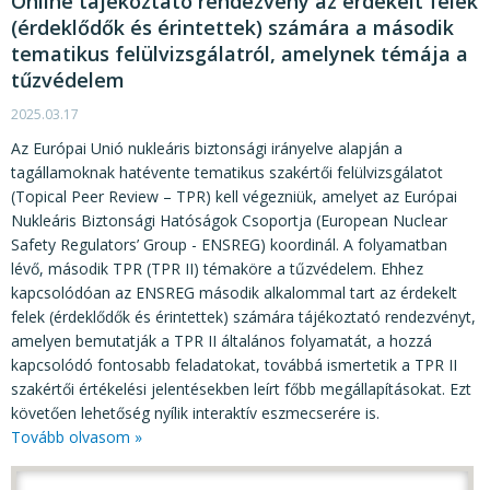
Online tájékoztató rendezvény az érdekelt felek
(érdeklődők és érintettek) számára a második
tematikus felülvizsgálatról, amelynek témája a
tűzvédelem
2025.03.17
Az Európai Unió nukleáris biztonsági irányelve alapján a
tagállamoknak hatévente tematikus szakértői felülvizsgálatot
(Topical Peer Review – TPR) kell végezniük, amelyet az Európai
Nukleáris Biztonsági Hatóságok Csoportja (European Nuclear
Safety Regulators’ Group - ENSREG) koordinál. A folyamatban
lévő, második TPR (TPR II) témaköre a tűzvédelem. Ehhez
kapcsolódóan az ENSREG második alkalommal tart az érdekelt
felek (érdeklődők és érintettek) számára tájékoztató rendezvényt,
amelyen bemutatják a TPR II általános folyamatát, a hozzá
kapcsolódó fontosabb feladatokat, továbbá ismertetik a TPR II
szakértői értékelési jelentésekben leírt főbb megállapításokat. Ezt
követően lehetőség nyílik interaktív eszmecserére is.
Tovább olvasom »