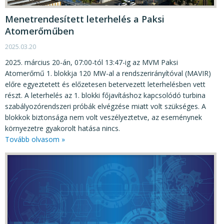
Menetrendesített leterhelés a Paksi
Atomerőműben
2025.03.20
2025. március 20-án, 07:00-tól 13:47-ig az MVM Paksi
Atomerőmű 1. blokkja 120 MW-al a rendszerirányítóval (MAVIR)
előre egyeztetett és előzetesen betervezett leterhelésben vett
részt. A leterhelés az 1. blokki főjavításhoz kapcsolódó turbina
szabályozórendszeri próbák elvégzése miatt volt szükséges. A
blokkok biztonsága nem volt veszélyeztetve, az eseménynek
környezetre gyakorolt hatása nincs.
Tovább olvasom »