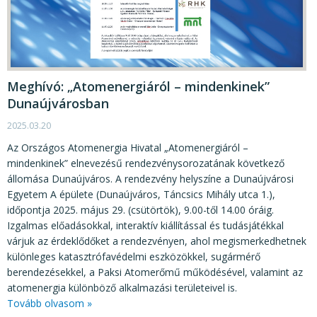
Meghívó: „Atomenergiáról – mindenkinek”
Dunaújvárosban
2025.03.20
Az Országos Atomenergia Hivatal „Atomenergiáról –
mindenkinek” elnevezésű rendezvénysorozatának következő
állomása Dunaújváros. A rendezvény helyszíne a Dunaújvárosi
Egyetem A épülete (Dunaújváros, Táncsics Mihály utca 1.),
időpontja 2025. május 29. (csütörtök), 9.00-től 14.00 óráig.
Izgalmas előadásokkal, interaktív kiállítással és tudásjátékkal
várjuk az érdeklődőket a rendezvényen, ahol megismerkedhetnek
különleges katasztrófavédelmi eszközökkel, sugármérő
berendezésekkel, a Paksi Atomerőmű működésével, valamint az
atomenergia különböző alkalmazási területeivel is.
Tovább olvasom »