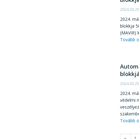
2024.03.2
2024. má
blokkja 5
(MAVIR) k
Tovább o
Automa
blokkj
2024.03.2
2024. má
védelmi m
veszélyez
szakembe
Tovább o
«
1