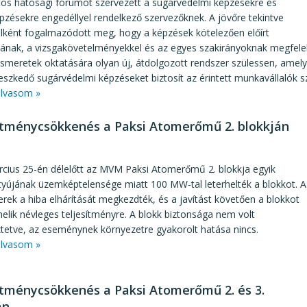
tos hatósági fórumot szervezett a sugárvédelmi képzésekre és
zésekre engedéllyel rendelkező szervezőknek. A jövőre tekintve
lként fogalmazódott meg, hogy a képzések kötelezően előírt
jának, a vizsgakövetelményekkel és az egyes szakirányoknak megfele
 ismeretek oktatására olyan új, átdolgozott rendszer szülessen, amely
leszkedő sugárvédelmi képzéseket biztosít az érintett munkavállalók 
lvasom »
ítménycsökkenés a Paksi Atomerőmű 2. blokkján
5
rcius 25-én délelőtt az MVM Paksi Atomerőmű 2. blokkja egyik
tyújának üzemképtelensége miatt 100 MW-tal leterhelték a blokkot. A
ek a hiba elhárítását megkezdték, és a javítást követően a blokkot
helik névleges teljesítményre. A blokk biztonsága nem volt
tetve, az eseménynek környezetre gyakorolt hatása nincs.
lvasom »
ítménycsökkenés a Paksi Atomerőmű 2. és 3.
án