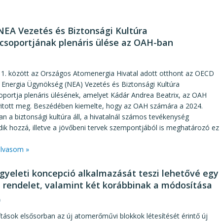
EA Vezetés és Biztonsági Kultúra
soportjának plenáris ülése az OAH-ban
1
-11. között az Országos Atomenergia Hivatal adott otthont az OECD
 Energia Ügynökség (NEA) Vezetés és Biztonsági Kultúra
portja plenáris ülésének, amelyet Kádár Andrea Beatrix, az OAH
yitott meg. Beszédében kiemelte, hogy az OAH számára a 2024.
n a biztonsági kultúra áll, a hivatalnál számos tevékenység
ik hozzá, illetve a jövőbeni tervek szempontjából is meghatározó ez
lvasom »
ügyeleti koncepció alkalmazását teszi lehetővé egy
 rendelet, valamint két korábbinak a módosítása
9
ások elsősorban az új atomerőművi blokkok létesítését érintő új