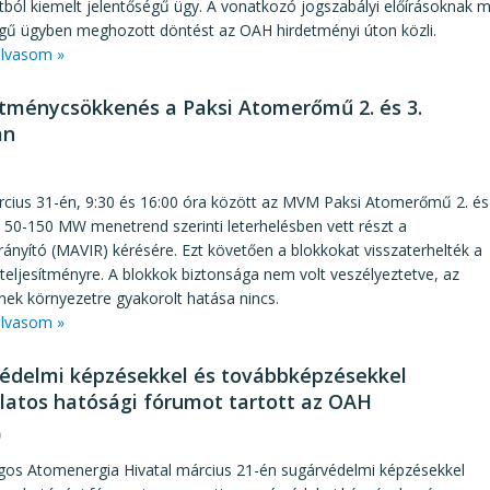
ból kiemelt jelentőségű ügy. A vonatkozó jogszabályi előírásoknak
égű ügyben meghozott döntést az OAH hirdetményi úton közli.
lvasom »
ítménycsökkenés a Paksi Atomerőmű 2. és 3.
án
1
rcius 31-én, 9:30 és 16:00 óra között az MVM Paksi Atomerőmű 2. és
a 50-150 MW menetrend szerinti leterhelésben vett részt a
rányító (MAVIR) kérésére. Ezt követően a blokkokat visszaterhelték a
teljesítményre. A blokkok biztonsága nem volt veszélyeztetve, az
ek környezetre gyakorolt hatása nincs.
lvasom »
édelmi képzésekkel és továbbképzésekkel
latos hatósági fórumot tartott az OAH
9
gos Atomenergia Hivatal március 21-én sugárvédelmi képzésekkel