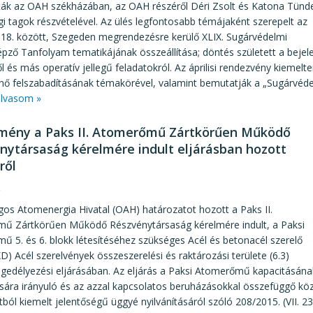
tták az OAH székházában, az OAH részéről Déri Zsolt és Katona Tünd
i tagok részvételével. Az ülés legfontosabb témájaként szerepelt az
6-18. között, Szegeden megrendezésre kerülő XLIX. Sugárvédelmi
ző Tanfolyam tematikájának összeállítása; döntés született a bejele
l és más operatív jellegű feladatokról. Az áprilisi rendezvény kiemelte
énő felszabadításának témakörével, valamint bemutatják a „Sugárvéde
lvasom »
mény a Paks II. Atomerőmű Zártkörűen Működő
nytársaság kérelmére indult eljárásban hozott
ről
2
os Atomenergia Hivatal (OAH) határozatot hozott a Paks II.
ű Zártkörűen Működő Részvénytársaság kérelmére indult, a Paksi
 5. és 6. blokk létesítéséhez szükséges Acél és betonacél szerelő
) Acél szerelvények összeszerelési és raktározási területe (6.3)
ngedélyezési eljárásában. Az eljárás a Paksi Atomerőmű kapacitásána
ására irányuló és az azzal kapcsolatos beruházásokkal összefüggő k
ól kiemelt jelentőségű üggyé nyilvánításáról szóló 208/2015. (VII. 2