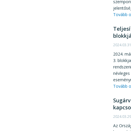
szempont
jelentős
Tovább o
Teljes
blokkj
2024.03.3
2024. má
3. blokkj
rendszeri
névleges 
eseményn
Tovább o
Sugárv
kapcso
2024.03.2
Az Orszá