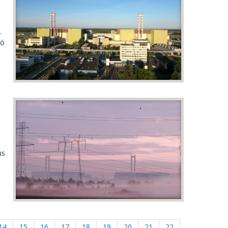
.
tó
us
14
15
16
17
18
19
20
21
22