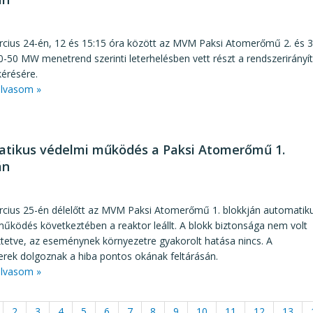
5
rcius 24-én, 12 és 15:15 óra között az MVM Paksi Atomerőmű 2. és 3
0-50 MW menetrend szerinti leterhelésben vett részt a rendszerirányí
érésére.
lvasom »
tikus védelmi működés a Paksi Atomerőmű 1.
án
5
rcius 25-én délelőtt az MVM Paksi Atomerőmű 1. blokkján automatik
űködés következtében a reaktor leállt. A blokk biztonsága nem volt
tetve, az eseménynek környezetre gyakorolt hatása nincs. A
rek dolgoznak a hiba pontos okának feltárásán.
lvasom »
2
3
4
5
6
7
8
9
10
11
12
13