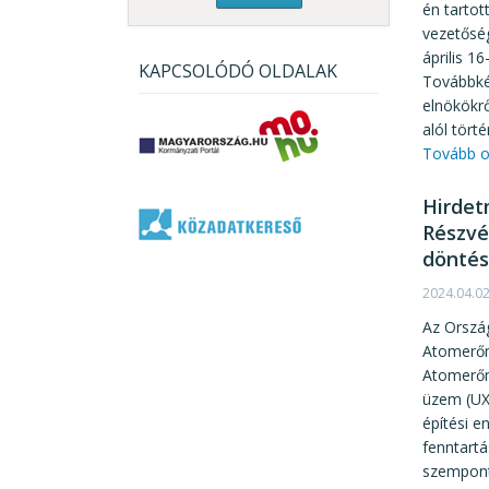
én tarto
vezetőség
április 1
KAPCSOLÓDÓ OLDALAK
Továbbkép
elnökökrő
alól tört
Tovább o
Hirdet
Részvé
döntés
2024.04.0
Az Ország
Atomerőm
Atomerőmű
üzem (UXD
építési e
fenntart
szempontb