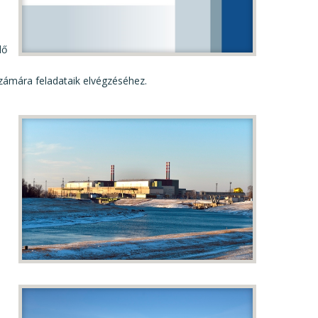
lő
számára feladataik elvégzéséhez.