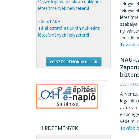
Összefoglaló az ukrán nukleáris
felügyele
létesítmények helyzetéről
felügyele
létesítmé
2025.12.09
szabályai
Tájékoztató az ukrán nukleáris
nyilvánta
létesítmények helyzetéről
fedik le.
Tovább o
NAÜ-tá
ÖSSZES RENDKÍVÜLI HÍR
Zapori
bizton
2024.04.0
A Nemzetk
legalább 
az ukrán
elsődlege
védelmi 
HIRDETMÉNYEK
Tovább o