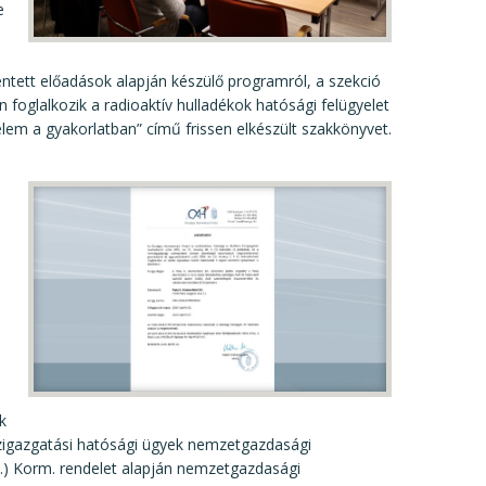
e
ntett előadások alapján készülő programról, a szekció
n foglalkozik a radioaktív hulladékok hatósági felügyelet
lem a gyakorlatban” című frissen elkészült szakkönyvet.
k
özigazgatási hatósági ügyek nemzetgazdasági
3.) Korm. rendelet alapján nemzetgazdasági