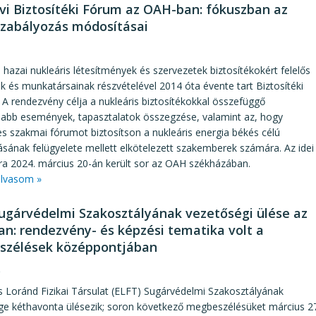
évi Biztosítéki Fórum az OAH-ban: fókuszban az
szabályozás módosításai
3
hazai nukleáris létesítmények és szervezetek biztosítékokért felelős
k és munkatársainak részvételével 2014 óta évente tart Biztosítéki
A rendezvény célja a nukleáris biztosítékokkal összefüggő
sabb események, tapasztalatok összegzése, valamint az, hogy
s szakmai fórumot biztosítson a nukleáris energia békés célú
sának felügyelete mellett elkötelezett szakemberek számára. Az idei
ra 2024. március 20-án került sor az OAH székházában.
lvasom »
ugárvédelmi Szakosztályának vezetőségi ülése az
n: rendezvény- és képzési tematika volt a
zélések középpontjában
2
 Loránd Fizikai Társulat (ELFT) Sugárvédelmi Szakosztályának
ge kéthavonta ülésezik; soron következő megbeszélésüket március 2