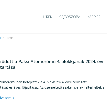
HÍREK
SAJTÓSZOBA
KARRIER
l
/
Hírek
k
ződött a Paksi Atomerőmű 4. blokkjának 2024. évi
tartása
2
tomerőműben befejezték a 4. blokk 2024. évre tervezett
tását és éves főjavítását. Az üzemeltető szakemberek felterhelték a
lvasom »