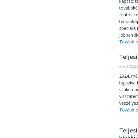
kapcsola
továbbkép
fontos cé
tematiká
speciális
jobban il
Tovább o
Teljes
2024.03.2
2024. má
tápszivat
szakember
visszater
veszélyez
Tovább o
Teljes
blokkj