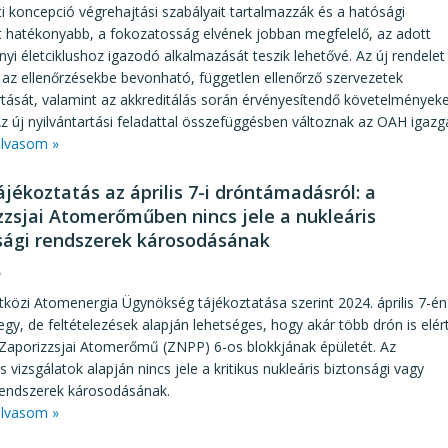
ti koncepció végrehajtási szabályait tartalmazzák és a hatósági
t hatékonyabb, a fokozatosság elvének jobban megfelelő, az adott
nyi életciklushoz igazodó alkalmazását teszik lehetővé. Az új rendelet
 az ellenőrzésekbe bevonható, független ellenőrző szervezetek
rtását, valamint az akkreditálás során érvényesítendő követelmények
 Az új nyilvántartási feladattal összefüggésben változnak az OAH igazga
lvasom »
jékoztatás az április 7-i dróntámadásról: a
zzsjai Atomerőműben nincs jele a nukleáris
sági rendszerek károsodásának
8
özi Atomenergia Ügynökség tájékoztatása szerint 2024. április 7-én
egy, de feltételezések alapján lehetséges, hogy akár több drón is elér
 Zaporizzsjai Atomerőmű (ZNPP) 6-os blokkjának épületét. Az
s vizsgálatok alapján nincs jele a kritikus nukleáris biztonsági vagy
rendszerek károsodásának.
lvasom »