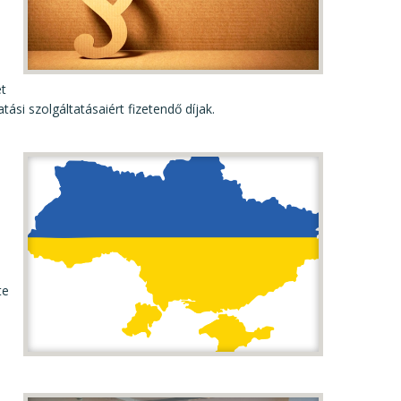
et
tási szolgáltatásaiért fizetendő díjak.
te