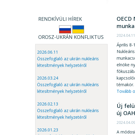
OECD N
RENDKÍVÜLI HÍREK
munkac
2024.04.1
OROSZ-UKRÁN KONFLIKTUS
Április 8
Nukleáris
2026.06.11
munkacso
Összefoglaló az ukrán nukleáris
elnöke n
létesítmények helyzetéről
fókuszába
2026.03.24
kapcsolód
Összefoglaló az ukrán nukleáris
témakör.
létesítmények helyzetéről
Tovább o
2026.02.13
Új fel
Összefoglaló az ukrán nukleáris
új OAH
létesítmények helyzetéről
2024.04.0
2026.01.23
A módosít