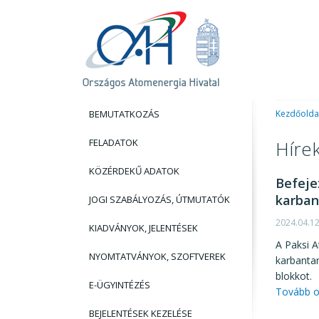
BEMUTATKOZÁS
Kezdőolda
FELADATOK
Híre
KÖZÉRDEKŰ ADATOK
Befeje
karban
JOGI SZABÁLYOZÁS, ÚTMUTATÓK
2024.04.1
KIADVÁNYOK, JELENTÉSEK
A Paksi A
NYOMTATVÁNYOK, SZOFTVEREK
karbantar
blokkot.
E-ÜGYINTÉZÉS
Tovább o
BEJELENTÉSEK KEZELÉSE