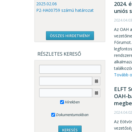
2024. 
2025.02.06
P2-HA00759 számú határozat
uniós 
2024.04.0
Az OAH a 
ÖSSZES HIRDETMÉNY
vezetőine
Fórumot. 
legfonto
RÉSZLETES KERESŐ
rendszere
alkalmazá
találkozó
Tovább o
ELFT S
OAH-ba
Hírekben
megbes
2024.04.0
Dokumentumokban
Az Eötvös
vezetősé