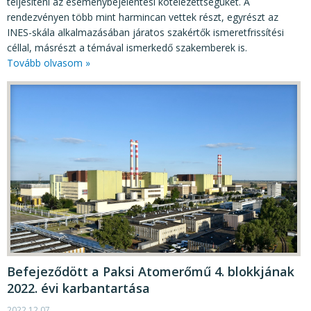
teljesíteni az eseménybejelentési kötelezettségüket. A
rendezvényen több mint harmincan vettek részt, egyrészt az
INES-skála alkalmazásában járatos szakértők ismeretfrissítési
céllal, másrészt a témával ismerkedő szakemberek is.
Tovább olvasom »
Befejeződött a Paksi Atomerőmű 4. blokkjának
2022. évi karbantartása
2022.12.07