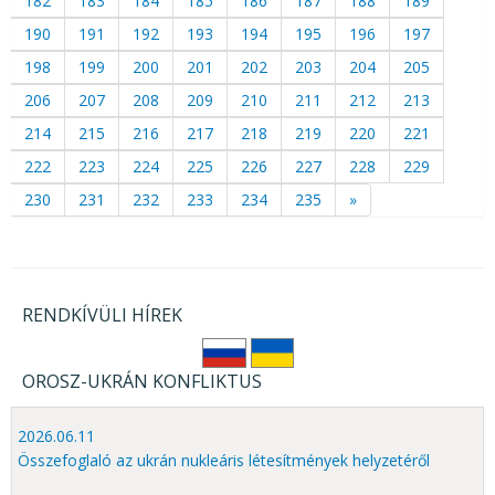
182
183
184
185
186
187
188
189
190
191
192
193
194
195
196
197
198
199
200
201
202
203
204
205
206
207
208
209
210
211
212
213
214
215
216
217
218
219
220
221
222
223
224
225
226
227
228
229
230
231
232
233
234
235
»
RENDKÍVÜLI HÍREK
OROSZ-UKRÁN KONFLIKTUS
2026.06.11
Összefoglaló az ukrán nukleáris létesítmények helyzetéről