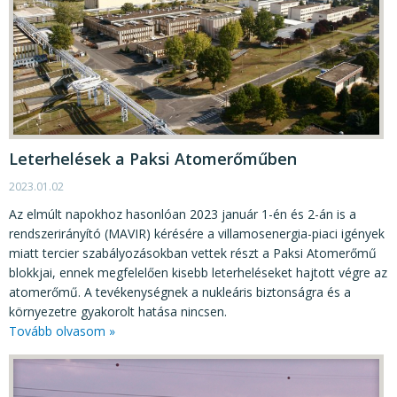
Leterhelések a Paksi Atomerőműben
2023.01.02
Az elmúlt napokhoz hasonlóan 2023 január 1-én és 2-án is a
rendszerirányító (MAVIR) kérésére a villamosenergia-piaci igények
miatt tercier szabályozásokban vettek részt a Paksi Atomerőmű
blokkjai, ennek megfelelően kisebb leterheléseket hajtott végre az
atomerőmű. A tevékenységnek a nukleáris biztonságra és a
környezetre gyakorolt hatása nincsen.
Tovább olvasom »