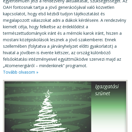
egyértelműen jelzi a rendezvény aktualitását, szükségességét. Az
OAH fontosnak tartja a jövő generációjával való közvetlen
kapcsolatot, hogy első kézből tudjon tájékoztatást és
megalapozott válaszokat adni a diákok kérdéseire. A rendezvény
kiemelt célja, hogy felkeltse az érdeklődést a
természettudományok iránt és a mérnöki karok iránt, hiszen a
mostani középiskolások lesznek a jövő szakemberei. Ennek
szellemében (folytatva a járványhelyzet előtti gyakorlatot) a
hivatal a jövőben is évente kétszer, az ország különböző
felsőoktatási intézményeivel együttműködve szervezi majd az
„Atomenergiáról – mindenkinek” programot.
Tovább olvasom »