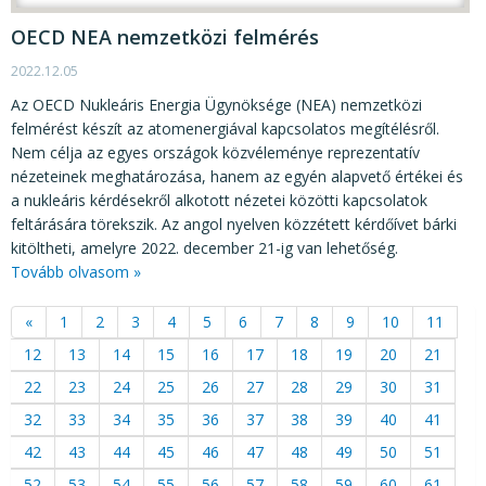
OECD NEA nemzetközi felmérés
2022.12.05
Az OECD Nukleáris Energia Ügynöksége (NEA) nemzetközi
felmérést készít az atomenergiával kapcsolatos megítélésről.
Nem célja az egyes országok közvéleménye reprezentatív
nézeteinek meghatározása, hanem az egyén alapvető értékei és
a nukleáris kérdésekről alkotott nézetei közötti kapcsolatok
feltárására törekszik. Az angol nyelven közzétett kérdőívet bárki
kitöltheti, amelyre 2022. december 21-ig van lehetőség.
Tovább olvasom »
«
1
2
3
4
5
6
7
8
9
10
11
12
13
14
15
16
17
18
19
20
21
22
23
24
25
26
27
28
29
30
31
32
33
34
35
36
37
38
39
40
41
42
43
44
45
46
47
48
49
50
51
52
53
54
55
56
57
58
59
60
61