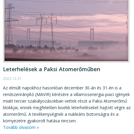
Leterhelések a Paksi Atomerőműben
2022.12.31
Az elmúlt napokhoz hasonlóan december 30-án és 31-én is a
rendszerirányító (MAVIR) kérésére a villamosenergia-piaci igények
miatt tercier szabályozásokban vettek részt a Paksi Atomerőmű
blokkjai, ennek megfelelően kisebb leterheléseket hajtott végre az
atomerőmű. A tevékenységnek a nukleáris biztonságra és a
környezetre gyakorolt hatása nincsen.
Tovább olvasom »