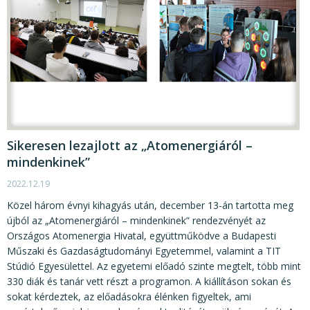
Sikeresen lezajlott az „Atomenergiáról –
mindenkinek”
2022.12.19
Közel három évnyi kihagyás után, december 13-án tartotta meg
újból az „Atomenergiáról – mindenkinek” rendezvényét az
Országos Atomenergia Hivatal, együttműködve a Budapesti
Műszaki és Gazdaságtudományi Egyetemmel, valamint a TIT
Stúdió Egyesülettel. Az egyetemi előadó szinte megtelt, több mint
330 diák és tanár vett részt a programon. A kiállításon sokan és
sokat kérdeztek, az előadásokra élénken figyeltek, ami