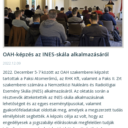
OAH-képzés az INES-skála alkalmazásáról
2022.12.09
2022. December 5-7 között az OAH szakemberei képzést
tartottak a Paksi Atomerőmű, az RHK Kft, valamint a Paks II. Zrt
szakemberei számára a Nemzetközi Nukleáris és Radiológiai
Esemény Skála (INES) alkalmazásáról. Az oktatás során a
résztvevők áttekintették az INES-skála alkalmazásának
lehetőségeit és az egyes eseménytípusokat, valamint
gyakorlófeladatokat oldottak meg, amelyek a megszerzett tudás
elmélyítését segítették. A képzés célja az volt, hogy az
engedélyesek a jogszabályi előírásoknak megfelelően tudják