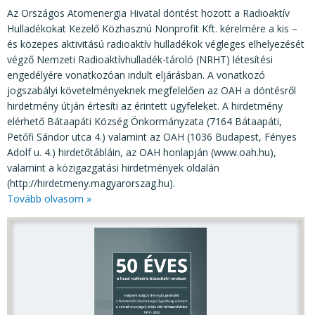
Az Országos Atomenergia Hivatal döntést hozott a Radioaktív
Hulladékokat Kezelő Közhasznú Nonprofit Kft. kérelmére a kis –
és közepes aktivitású radioaktív hulladékok végleges elhelyezését
végző Nemzeti Radioaktívhulladék-tároló (NRHT) létesítési
engedélyére vonatkozóan indult eljárásban. A vonatkozó
jogszabályi követelményeknek megfelelően az OAH a döntésről
hirdetmény útján értesíti az érintett ügyfeleket. A hirdetmény
elérhető Bátaapáti Község Önkormányzata (7164 Bátaapáti,
Petőfi Sándor utca 4.) valamint az OAH (1036 Budapest, Fényes
Adolf u. 4.) hirdetőtábláin, az OAH honlapján (www.oah.hu),
valamint a közigazgatási hirdetmények oldalán
(http://hirdetmeny.magyarorszag.hu).
Tovább olvasom »