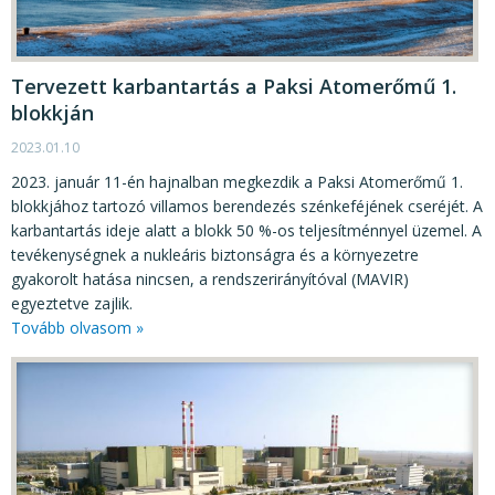
KÖZÉRDEKŰ ADATOK
JOGI SZABÁLYOZÁS, ÚTMUTATÓK
Tervezett karbantartás a Paksi Atomerőmű 1.
KIADVÁNYOK, JELENTÉSEK
blokkján
NYOMTATVÁNYOK, SZOFTVEREK
2023.01.10
E-ÜGYINTÉZÉS
2023. január 11-én hajnalban megkezdik a Paksi Atomerőmű 1.
blokkjához tartozó villamos berendezés szénkeféjének cseréjét. A
karbantartás ideje alatt a blokk 50 %-os teljesítménnyel üzemel. A
tevékenységnek a nukleáris biztonságra és a környezetre
gyakorolt hatása nincsen, a rendszerirányítóval (MAVIR)
egyeztetve zajlik.
Tovább olvasom »