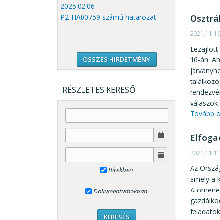
2025.02.06
Osztrá
P2-HA00759 számú határozat
2021.11.1
Lezajlott
16-án. Aho
ÖSSZES HIRDETMÉNY
járványhe
találkozó
RÉSZLETES KERESŐ
rendezvén
válaszok 
Tovább o
Elfoga
2021.11.1
Az Orszá
Hírekben
amely a k
Atomenerg
Dokumentumokban
gazdálko
feladatok