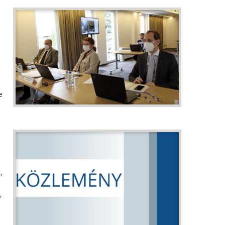
e
,
,