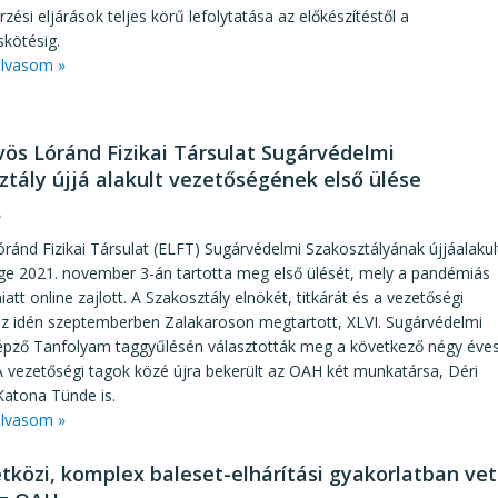
zési eljárások teljes körű lefolytatása az előkészítéstől a
kötésig.
lvasom »
vös Lóránd Fizikai Társulat Sugárvédelmi
ztály újjá alakult vezetőségének első ülése
8
ránd Fizikai Társulat (ELFT) Sugárvédelmi Szakosztályának újjáalakul
ge 2021. november 3-án tartotta meg első ülését, mely a pandémiás
iatt online zajlott. A Szakosztály elnökét, titkárát és a vezetőségi
az idén szeptemberben Zalakaroson megtartott, XLVI. Sugárvédelmi
pző Tanfolyam taggyűlésén választották meg a következő négy éve
 A vezetőségi tagok közé újra bekerült az OAH két munkatársa, Déri
Katona Tünde is.
lvasom »
közi, komplex baleset-elhárítási gyakorlatban vet