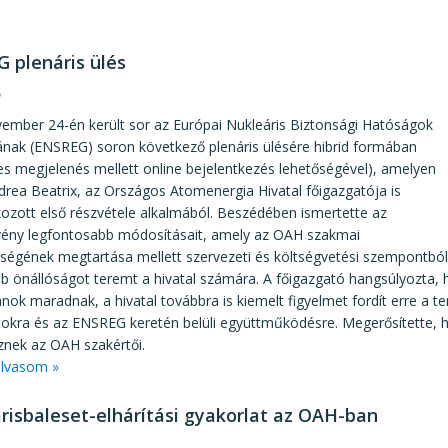
 plenáris ülés
6
ember 24-én került sor az Európai Nukleáris Biztonsági Hatóságok
ának (ENSREG) soron következő plenáris ülésére hibrid formában
s megjelenés mellett online bejelentkezés lehetőségével), amelyen
rea Beatrix, az Országos Atomenergia Hivatal főigazgatója is
ozott első részvétele alkalmából. Beszédében ismertette az
ény legfontosabb módosításait, amely az OAH szakmai
nségének megtartása mellett szervezeti és költségvetési szempontból
b önállóságot teremt a hivatal számára. A főigazgató hangsúlyozta,
anok maradnak, a hivatal továbbra is kiemelt figyelmet fordít erre a t
tokra és az ENSREG keretén belüli együttműködésre. Megerősítette
znek az OAH szakértői.
lvasom »
risbaleset-elhárítási gyakorlat az OAH-ban
3