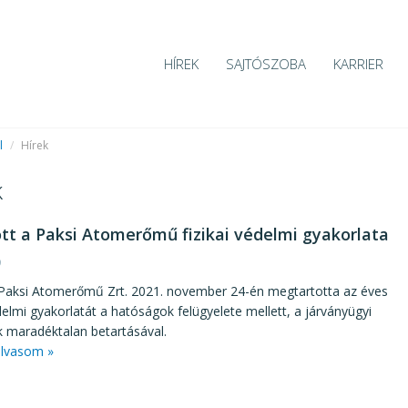
HÍREK
SAJTÓSZOBA
KARRIER
l
/
Hírek
k
ott a Paksi Atomerőmű fizikai védelmi gyakorlata
9
aksi Atomerőmű Zrt. 2021. november 24-én megtartotta az éves
édelmi gyakorlatát a hatóságok felügyelete mellett, a járványügyi
 maradéktalan betartásával.
lvasom »