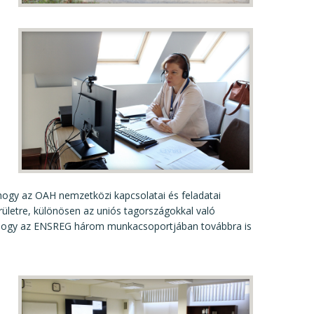
 hogy az OAH nemzetközi kapcsolatai és feladatai
erületre, különösen az uniós tagországokkal való
, hogy az ENSREG három munkacsoportjában továbbra is