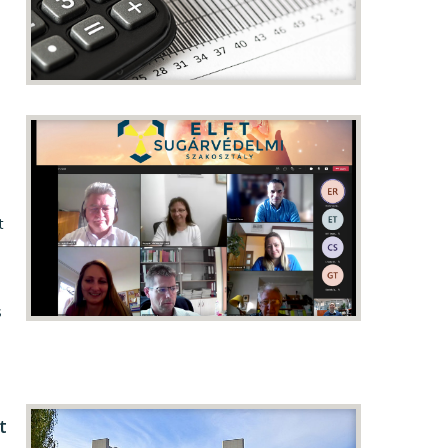
t
s
t