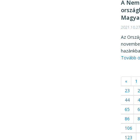
A Nemz
ország
Magya
2021.10.2
Az Orszá
november 
hazánkba
Tovább o
«
1
23
2
44
4
65
6
86
8
106
123