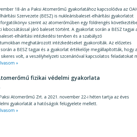
vember 18-án a Paksi Atomerőmű gyakorlatához kapcsolódva az OA
lhárítási Szervezete (BESZ) is nukleárisbaleset-elhárítási gyakorlatot
 A forgatókönyv szerint az atomerőműben egy földrengés következtéb
i kibocsátással járó baleset történt. A gyakorlat során a BESZ tagjai 
baleset-elhárítási intézkedési tervben és a szabályzó
umokban meghatározott intézkedéseket gyakorolták. Az előzetes
 során a BESZ tagjai és a gyakorlat értékelője megállapították, hogy 
 sikeres volt, a veszélyhelyzeti szcenárióval kapcsolatos feladatokat
lvasom »
Atomerőmű fizikai védelmi gyakorlata
8
aksi Atomerőmű Zrt. a 2021. november 22-i héten tartja az éves
édelmi gyakorlatát a hatóságok felügyelete mellett.
lvasom »