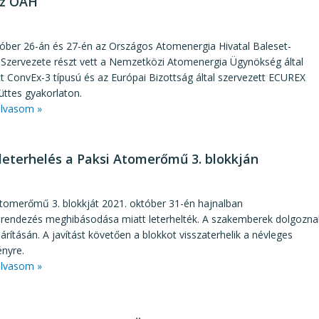
az OAH
3
tóber 26-án és 27-én az Országos Atomenergia Hivatal Baleset-
i Szervezete részt vett a Nemzetközi Atomenergia Ügynökség által
t ConvEx-3 típusú és az Európai Bizottság által szervezett ECUREX
ttes gyakorlaton.
lvasom »
 leterhelés a Paksi Atomerőmű 3. blokkján
1
Atomerőmű 3. blokkját 2021. október 31-én hajnalban
rendezés meghibásodása miatt leterhelték. A szakemberek dolgozna
hárításán. A javítást követően a blokkot visszaterhelik a névleges
ényre.
lvasom »