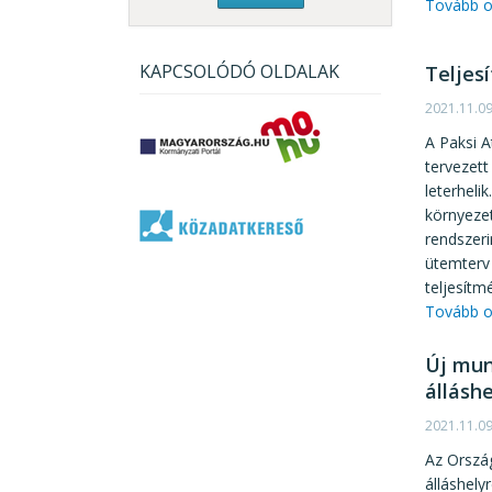
Tovább o
KAPCSOLÓDÓ OLDALAK
Teljes
2021.11.0
A Paksi A
tervezet
leterheli
környezet
rendszeri
ütemterv 
teljesítm
Tovább o
Új mun
állásh
2021.11.0
Az Orszá
álláshely