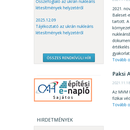
Összefoglaló az ukrán nukleáris
létesítmények helyzetéről
2021. no
Baleset-e
2025.12.09
tartott.
Tájékoztató az ukrán nukleáris
környezet
létesítmények helyzetéről
nukleáris
dokument
értékelés
gyakorlat
ÖSSZES RENDKÍVÜLI HÍR
Tovább o
Paksi 
2021.11.1
Az MVM P
fizikai v
Tovább o
HIRDETMÉNYEK