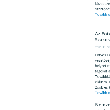
közbeszer
szerződés
Tovább o
Az Eöt
Szakos
2021.11.0
Eötvös Ló
vezetősé
helyzet m
tagokat 
Továbbké
ciklusra.
Zsolt és 
Tovább o
Nemzet