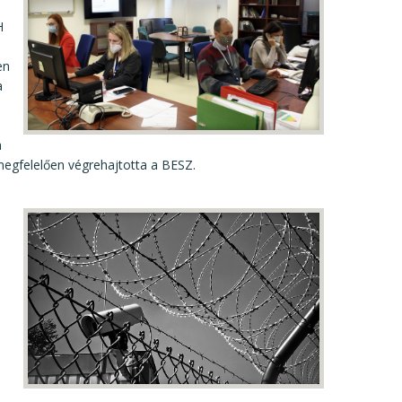
H
en
a
a
 megfelelően végrehajtotta a BESZ.