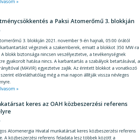
lvasom »
ítménycsökkentés a Paksi Atomerőmű 3. blokkján
9
tomerőmű 3. blokkján 2021. november 9-én hajnali, 05:00 órától
t karbantartást végeznek a szakemberek, emiatt a blokkot 350 MW-ra
k. A blokk biztonsága nincsen veszélyeztetve, a tevékenységnek
re gyakorolt hatása nincs. A karbantartás a szabályok betartásával, a
rányítóval (MAVIR) egyeztetve zajlik. Az érintett blokkot a vonatkozó
szerint előreláthatólag még a mai napon állítják vissza névleges
ényre.
lvasom »
katársat keres az OAH közbeszerzési referens
elyre
9
gos Atomenergia Hivatal munkatársat keres közbeszerzési referens
re. A közbeszerzési referens feladata lesz többek között a