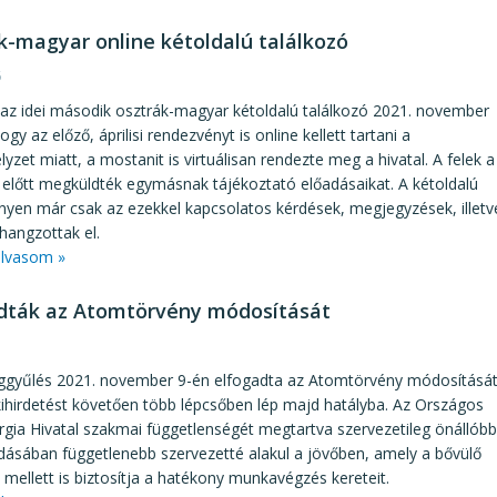
k-magyar online kétoldalú találkozó
6
 az idei második osztrák-magyar kétoldalú találkozó 2021. november
gy az előző, áprilisi rendezvényt is online kellett tartani a
lyzet miatt, a mostanit is virtuálisan rendezte meg a hivatal. A felek a
 előtt megküldték egymásnak tájékoztató előadásaikat. A kétoldalú
yen már csak az ezekkel kapcsolatos kérdések, megjegyzések, illetv
hangzottak el.
lvasom »
dták az Atomtörvény módosítását
1
ggyűlés 2021. november 9-én elfogadta az Atomtörvény módosítását
ihirdetést követően több lépcsőben lép majd hatályba. Az Országos
ia Hivatal szakmai függetlenségét megtartva szervezetileg önállóbb
dásában függetlenebb szervezetté alakul a jövőben, amely a bővülő
 mellett is biztosítja a hatékony munkavégzés kereteit.