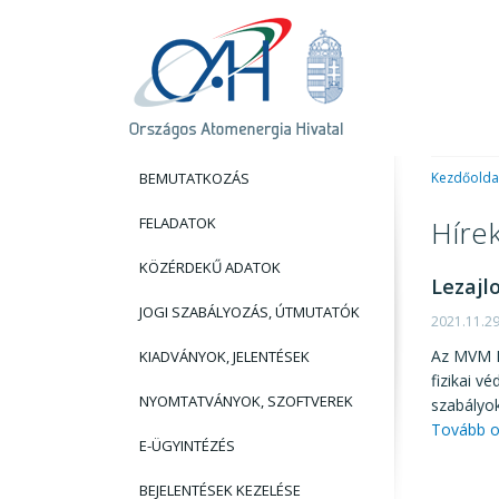
BEMUTATKOZÁS
Kezdőolda
FELADATOK
Híre
KÖZÉRDEKŰ ADATOK
Lezajl
JOGI SZABÁLYOZÁS, ÚTMUTATÓK
2021.11.2
Az MVM P
KIADVÁNYOK, JELENTÉSEK
fizikai v
NYOMTATVÁNYOK, SZOFTVEREK
szabályok
Tovább o
E-ÜGYINTÉZÉS
BEJELENTÉSEK KEZELÉSE