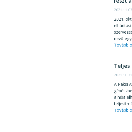
részt 
2021.11.0
2021. ok
elhárítás
szervezet
nevű együ
Tovább o
Teljes
2021.10.3
A Paksi 
gépészbe
a hiba el
teljesítm
Tovább o