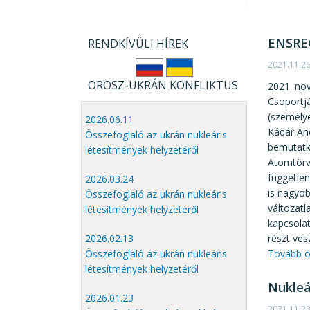
ENSREG
RENDKÍVÜLI HÍREK
2021.11.2
OROSZ-UKRÁN KONFLIKTUS
2021. nov
Csoportj
(személye
2026.06.11
Kádár And
Összefoglaló az ukrán nukleáris
bemutatk
létesítmények helyzetéről
Atomtörv
függetle
2026.03.24
is nagyob
Összefoglaló az ukrán nukleáris
változatl
létesítmények helyzetéről
kapcsola
2026.02.13
részt ves
Összefoglaló az ukrán nukleáris
Tovább o
létesítmények helyzetéről
Nukleá
2026.01.23
2021.11.2