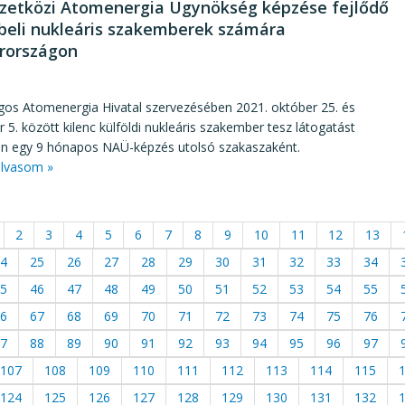
etközi Atomenergia Ügynökség képzése fejlődő
beli nukleáris szakemberek számára
rországon
7
gos Atomenergia Hivatal szervezésében 2021. október 25. és
5. között kilenc külföldi nukleáris szakember tesz látogatást
n egy 9 hónapos NAÜ-képzés utolsó szakaszaként.
lvasom »
2
3
4
5
6
7
8
9
10
11
12
13
4
25
26
27
28
29
30
31
32
33
34
5
46
47
48
49
50
51
52
53
54
55
6
67
68
69
70
71
72
73
74
75
76
7
88
89
90
91
92
93
94
95
96
97
107
108
109
110
111
112
113
114
115
124
125
126
127
128
129
130
131
132