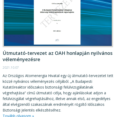
Útmutató-tervezet az OAH honlapján nyilvános
véleményezésre
2021.10.07
Az Országos Atomenergia Hivatal egy új útmutató-tervezetet tett
közzé nyilvános véleményezés céljából. „A Budapesti
Kutatóreaktor időszakos biztonsági felülvizsgálatának
végrehajtása” című útmutató célja, hogy ajánlásokat adjon a
felülvizsgálat végrehajtásához, illetve annak első, az engedélyes
által elvégzendő szakaszának eredményét rögzítő Időszakos
Biztonsági Jelentés elkészítéséhez.
Tovább olvasom »