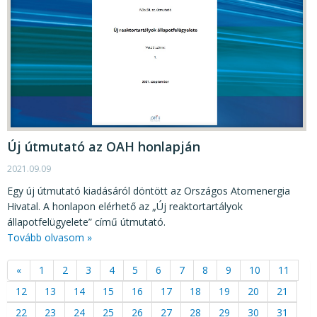
Új útmutató az OAH honlapján
2021.09.09
Egy új útmutató kiadásáról döntött az Országos Atomenergia
Hivatal. A honlapon elérhető az „Új reaktortartályok
állapotfelügyelete” című útmutató.
Tovább olvasom »
«
1
2
3
4
5
6
7
8
9
10
11
12
13
14
15
16
17
18
19
20
21
22
23
24
25
26
27
28
29
30
31