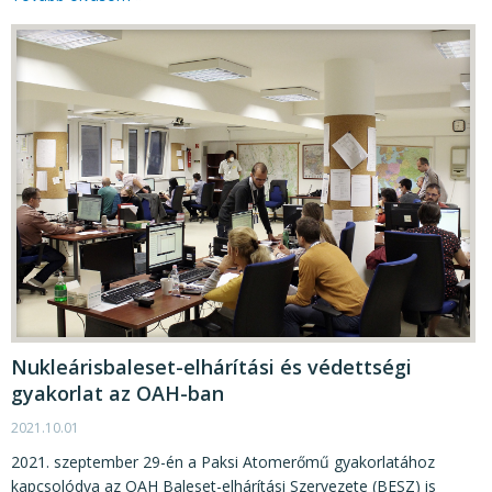
Nukleárisbaleset-elhárítási és védettségi
gyakorlat az OAH-ban
2021.10.01
2021. szeptember 29-én a Paksi Atomerőmű gyakorlatához
kapcsolódva az OAH Baleset-elhárítási Szervezete (BESZ) is