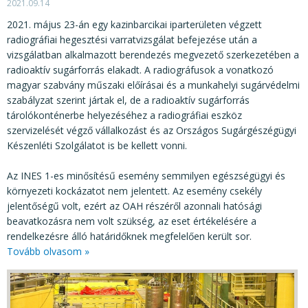
2021.09.14
2021. május 23-án egy kazinbarcikai iparterületen végzett
radiográfiai hegesztési varratvizsgálat befejezése után a
vizsgálatban alkalmazott berendezés megvezető szerkezetében a
radioaktív sugárforrás elakadt. A radiográfusok a vonatkozó
magyar szabvány műszaki előírásai és a munkahelyi sugárvédelmi
szabályzat szerint jártak el, de a radioaktív sugárforrás
tárolókonténerbe helyezéséhez a radiográfiai eszköz
szervizelését végző vállalkozást és az Országos Sugárgészégügyi
Készenléti Szolgálatot is be kellett vonni.
Az INES 1-es minősítésű esemény semmilyen egészségügyi és
környezeti kockázatot nem jelentett. Az esemény csekély
jelentőségű volt, ezért az OAH részéről azonnali hatósági
beavatkozásra nem volt szükség, az eset értékelésére a
rendelkezésre álló határidőknek megfelelően került sor.
Tovább olvasom »