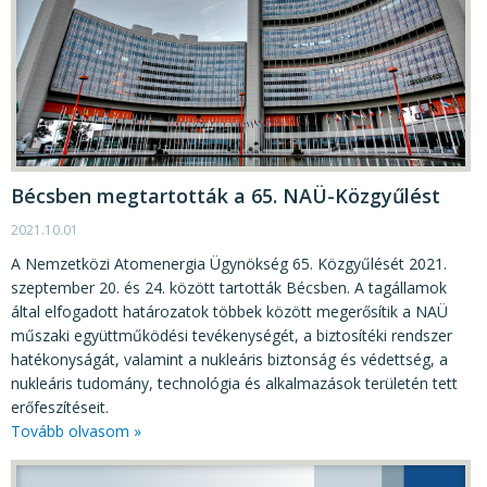
Bécsben megtartották a 65. NAÜ-Közgyűlést
2021.10.01
A Nemzetközi Atomenergia Ügynökség 65. Közgyűlését 2021.
szeptember 20. és 24. között tartották Bécsben. A tagállamok
által elfogadott határozatok többek között megerősítik a NAÜ
műszaki együttműködési tevékenységét, a biztosítéki rendszer
hatékonyságát, valamint a nukleáris biztonság és védettség, a
nukleáris tudomány, technológia és alkalmazások területén tett
erőfeszítéseit.
Tovább olvasom »