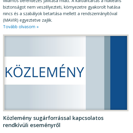
villamos berendezés javítása miatt. A karbantartás a nukleáris
biztonságot nem veszélyezteti, környezetre gyakorolt hatása
nincs és a szabályok betartása mellett a rendszerirányítóval
(MAVIR) egyeztetve zajlik.
Tovább olvasom »
Közlemény sugárforrással kapcsolatos
rendkívüli eseményről