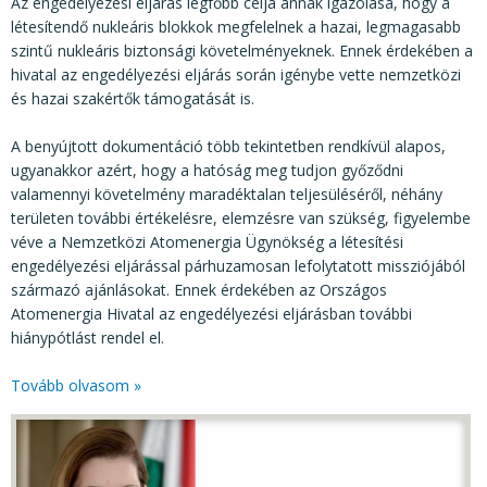
Az engedélyezési eljárás legfőbb célja annak igazolása, hogy a
létesítendő nukleáris blokkok megfelelnek a hazai, legmagasabb
szintű nukleáris biztonsági követelményeknek. Ennek érdekében a
hivatal az engedélyezési eljárás során igénybe vette nemzetközi
és hazai szakértők támogatását is.
A benyújtott dokumentáció több tekintetben rendkívül alapos,
ugyanakkor azért, hogy a hatóság meg tudjon győződni
valamennyi követelmény maradéktalan teljesüléséről, néhány
területen további értékelésre, elemzésre van szükség, figyelembe
véve a Nemzetközi Atomenergia Ügynökség a létesítési
engedélyezési eljárással párhuzamosan lefolytatott missziójából
származó ajánlásokat. Ennek érdekében az Országos
Atomenergia Hivatal az engedélyezési eljárásban további
hiánypótlást rendel el.
Tovább olvasom »