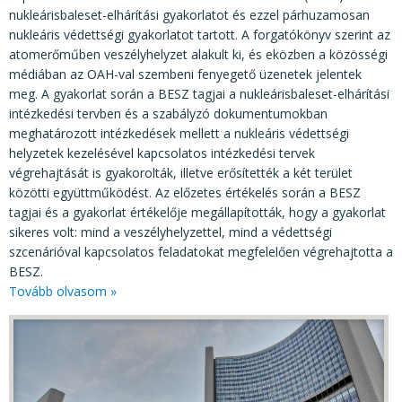
nukleárisbaleset-elhárítási gyakorlatot és ezzel párhuzamosan
nukleáris védettségi gyakorlatot tartott. A forgatókönyv szerint az
atomerőműben veszélyhelyzet alakult ki, és eközben a közösségi
médiában az OAH-val szembeni fenyegető üzenetek jelentek
meg. A gyakorlat során a BESZ tagjai a nukleárisbaleset-elhárítási
intézkedési tervben és a szabályzó dokumentumokban
meghatározott intézkedések mellett a nukleáris védettségi
helyzetek kezelésével kapcsolatos intézkedési tervek
végrehajtását is gyakorolták, illetve erősítették a két terület
közötti együttműködést. Az előzetes értékelés során a BESZ
tagjai és a gyakorlat értékelője megállapították, hogy a gyakorlat
sikeres volt: mind a veszélyhelyzettel, mind a védettségi
szcenárióval kapcsolatos feladatokat megfelelően végrehajtotta a
BESZ.
Tovább olvasom »