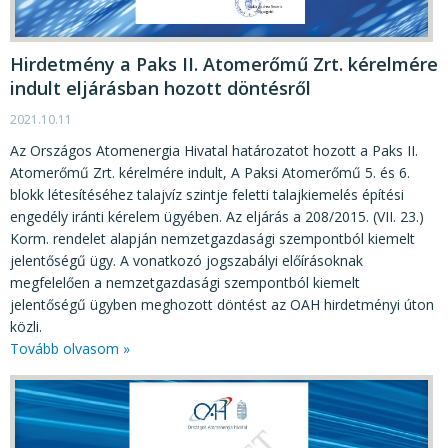
KÖZÉRDEKŰ ADATOK
JOGI SZABÁLYOZÁS, ÚTMUTATÓK
Hirdetmény a Paks II. Atomerőmű Zrt. kérelmére
KIADVÁNYOK, JELENTÉSEK
indult eljárásban hozott döntésről
2021.10.11
NYOMTATVÁNYOK, SZOFTVEREK
Az Országos Atomenergia Hivatal határozatot hozott a Paks II.
E-ÜGYINTÉZÉS
Atomerőmű Zrt. kérelmére indult, A Paksi Atomerőmű 5. és 6.
blokk létesítéséhez talajvíz szintje feletti talajkiemelés építési
engedély iránti kérelem ügyében. Az eljárás a 208/2015. (VII. 23.)
Korm. rendelet alapján nemzetgazdasági szempontból kiemelt
jelentőségű ügy. A vonatkozó jogszabályi előírásoknak
megfelelően a nemzetgazdasági szempontból kiemelt
jelentőségű ügyben meghozott döntést az OAH hirdetményi úton
közli.
Tovább olvasom »