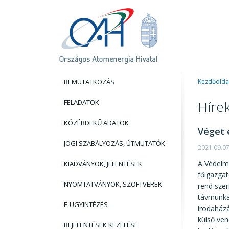
BEMUTATKOZÁS
Kezdőolda
FELADATOK
Híre
KÖZÉRDEKŰ ADATOK
Véget 
JOGI SZABÁLYOZÁS, ÚTMUTATÓK
2021.09.0
A Védelm
KIADVÁNYOK, JELENTÉSEK
főigazgat
NYOMTATVÁNYOK, SZOFTVEREK
rend szer
távmunka 
E-ÜGYINTÉZÉS
irodaházá
külső ven
BEJELENTÉSEK KEZELÉSE