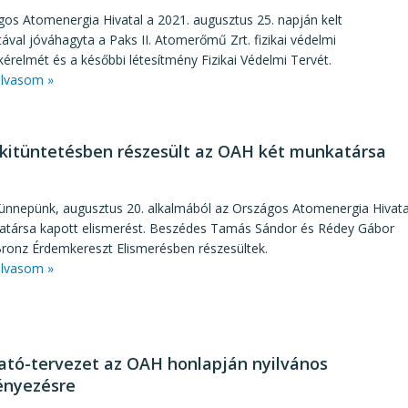
os Atomenergia Hivatal a 2021. augusztus 25. napján kelt
ával jóváhagyta a Paks II. Atomerőmű Zrt. fizikai védelmi
érelmét és a későbbi létesítmény Fizikai Védelmi Tervét.
lvasom »
 kitüntetésben részesült az OAH két munkatársa
5
ünnepünk, augusztus 20. alkalmából az Országos Atomenergia Hivata
atársa kapott elismerést. Beszédes Tamás Sándor és Rédey Gábor
ronz Érdemkereszt Elismerésben részesültek.
lvasom »
tó-tervezet az OAH honlapján nyilvános
ényezésre