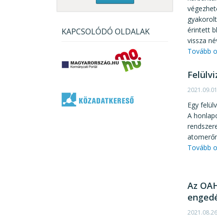
végezhető
gyakorolt
érintett 
KAPCSOLÓDÓ OLDALAK
vissza né
Tovább o
Felülv
2021.09.0
Egy felül
A honlapo
rendszer
atomerőm
Tovább o
Az OAH 
engedé
2021.08.2