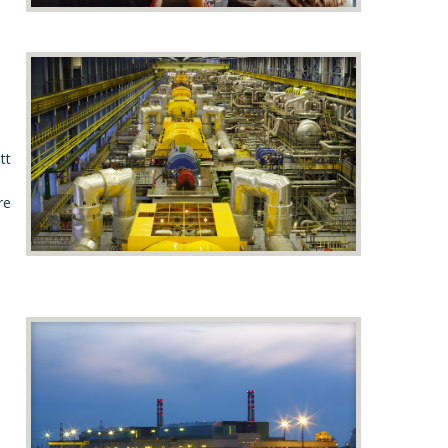
tt
re