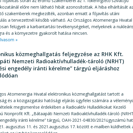
ki főjavítás során az erőmű szakemberei az 1. főkeringtető szivattyú
kozatánál előre nem látható hibát azonosítottak. A hiba elhárítását a
tő szakemberek megkezdték, azonban emiatt a főjavítás utáni
ulás a tervezettnél később várható. Az Országos Atomenergia Hivatal
san felügyeli a karbantartási tevékenységeket, melyeknek a nukleári
ra és a környezetre gyakorolt hatása nincsen.
lvasom »
onikus közmeghallgatás feljegyzése az RHK Kft.
páti Nemzeti Radioaktívhulladék-tároló (NRHT)
tési engedély iránti kérelme” tárgyú eljáráshoz
lódóan
3
os Atomenergia Hivatal elektronikus közmeghallgatást tartott a
ság és a közigazgatási hatósági eljárás ügyfelei számára a vélemény
vételeik megismerése érdekében a Radioaktív Hulladékokat Kezelő
ú Nonprofit Kft. „Bátaapáti Nemzeti Radioaktívhulladék-tároló (NRH
i engedély iránti kérelme” tárgyú, OAH-2021-04830/2021ügyszámú hat
1. augusztus 11. és 2021.augusztus 17. között e-mailben küldhettek 