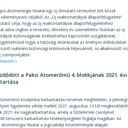
9
os Atomenergia Hivatal egy új útmutató-tervezetet tett közzé
 véleményezés céljából. Az „Új reaktortartályok állapotfelügyelete”
tató célja, hogy az új reaktortartályok állapotfelügyeletéhez
at adva segítse a tervezési, létesítési és üzemeltetési fázisban az új
rtályok biztonságának értékeléséhez kapcsolódó vizsgálatokat,
egyértelművé tegye a hatósági elvárásokat az érvényes előírásokban
zott nukleáris biztonsági kritériumok teljesülését, az alkalmazott 
g szempontjából.
lvasom »
dődött a Paksi Atomerőmű 4. blokkjának 2021. évi
tartása
3
tomerőmű középtávú karbantartási tervének megfelelően, a jelenlegi
lyzet figyelembe vétele mellett 2021. augusztus 13-tól megkezdődött
kk 2021. évi nagykarbantartása, amely a fűtőelemek cseréjével
tt tervszerű karbantartási tevékenységeket foglalja magában. Az
 Atomenergia Hivatal a jogszabályi követelmények alapján