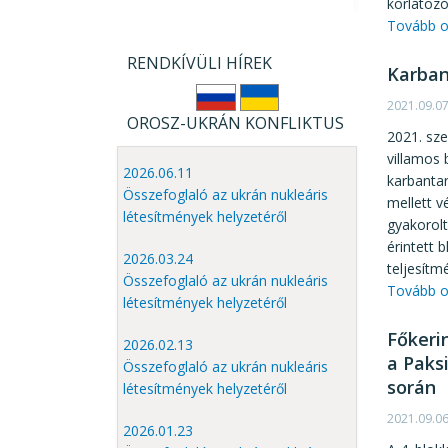
korlátozó
Tovább o
RENDKÍVÜLI HÍREK
Karban
2021.09.0
OROSZ-UKRÁN KONFLIKTUS
2021. sz
villamos
2026.06.11
karbantar
Összefoglaló az ukrán nukleáris
mellett v
létesítmények helyzetéről
gyakorolt
érintett 
2026.03.24
teljesítm
Összefoglaló az ukrán nukleáris
Tovább o
létesítmények helyzetéről
Főkeri
2026.02.13
a Paks
Összefoglaló az ukrán nukleáris
során
létesítmények helyzetéről
2021.09.0
2026.01.23