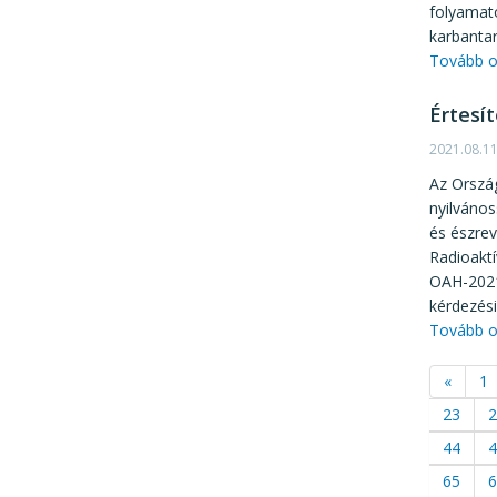
folyamato
karbantar
Tovább o
Értesí
2021.08.1
Az Ország
nyilvános
és észre
Radioaktí
OAH-2021
kérdezési
Tovább o
«
1
23
2
44
4
65
6