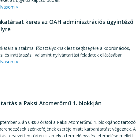
eket az ügyhöz kapcsolódóan.
lvasom »
katársat keres az OAH adminisztrációs ügyintéző
elyre
2
katárs a szakmai főosztályoknak lesz segítségére a koordinációs,
ési és irattárazási, valamint nyilvántartási feladatok ellátásában.
lvasom »
tartás a Paksi Atomerőmű 1. blokkján
1
eptember 2-án 04:00 órától a Paksi Atomerőmű 1. blokkjához tartozó
berendezések szénkeféjének cseréje miatt karbantartást végeznek. A
tás tervezetten történik, amely a termelőegység leterhelése mellett