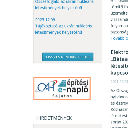
A 4. blok
Összefoglaló az ukrán nukleáris
tömítő fo
létesítmények helyzetéről
üzemelte
visszaind
2025.12.09
folyamato
Tájékoztató az ukrán nukleáris
biztonság
létesítmények helyzetéről
Tovább o
Elektr
ÖSSZES RENDKÍVÜLI HÍR
„Bátaa
létesí
kapcso
2021.09.0
Az Ország
nyilvános
és észre
Közhaszn
létesítés
HIRDETMÉNYEK
során 202