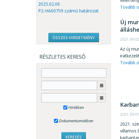
vélemény
2025.02.06
Tovább o
P2-HA00759 számú határozat
Új mun
állásh
ÖSSZES HIRDETMÉNY
2021.09.0
Az új mun
iratkezel
RÉSZLETES KERESŐ
Tovább o
Karban
Hírekben
2021.09.0
Dokumentumokban
2021. sz
villamos 
karbantar