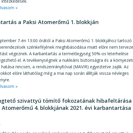
 intézkedések.
lvasom »
tartás a Paksi Atomerőmű 1. blokkján
7
eptember 7-én 13:00 órától a Paksi Atomerőmű 1. blokkjához tartozó
 berendezések szénkeféjének meghibásodása miatt előre nem terveze
tást végeznek. A karbantartás a termelőegység 50%-os leterhelése
égezhető el. A tevékenységnek a nukleáris biztonságra és a környezet
 hatása nincsen, a rendszerirányítóval (MAVIR) egyeztetve zajlik. Az
blokkot előre láthatólag még a mai nap során állítják vissza névleges
ényre.
lvasom »
ngtető szivattyú tömítő fokozatának hibafeltárása
i Atomerőmű 4. blokkjának 2021. évi karbantartása
6