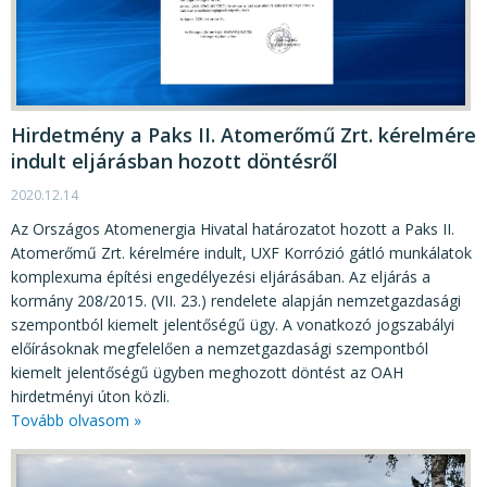
Hirdetmény a Paks II. Atomerőmű Zrt. kérelmére
indult eljárásban hozott döntésről
2020.12.14
Az Országos Atomenergia Hivatal határozatot hozott a Paks II.
Atomerőmű Zrt. kérelmére indult, UXF Korrózió gátló munkálatok
komplexuma építési engedélyezési eljárásában. Az eljárás a
kormány 208/2015. (VII. 23.) rendelete alapján nemzetgazdasági
szempontból kiemelt jelentőségű ügy. A vonatkozó jogszabályi
előírásoknak megfelelően a nemzetgazdasági szempontból
kiemelt jelentőségű ügyben meghozott döntést az OAH
hirdetményi úton közli.
Tovább olvasom »