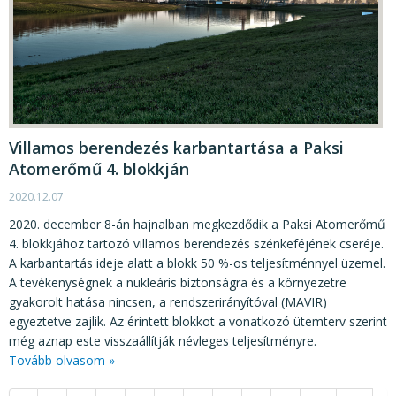
Villamos berendezés karbantartása a Paksi
Atomerőmű 4. blokkján
2020.12.07
2020. december 8-án hajnalban megkezdődik a Paksi Atomerőmű
4. blokkjához tartozó villamos berendezés szénkeféjének cseréje.
A karbantartás ideje alatt a blokk 50 %-os teljesítménnyel üzemel.
A tevékenységnek a nukleáris biztonságra és a környezetre
gyakorolt hatása nincsen, a rendszerirányítóval (MAVIR)
egyeztetve zajlik. Az érintett blokkot a vonatkozó ütemterv szerint
még aznap este visszaállítják névleges teljesítményre.
Tovább olvasom »