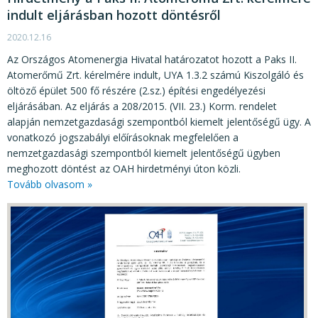
indult eljárásban hozott döntésről
2020.12.16
Az Országos Atomenergia Hivatal határozatot hozott a Paks II.
Atomerőmű Zrt. kérelmére indult, UYA 1.3.2 számú Kiszolgáló és
öltöző épület 500 fő részére (2.sz.) építési engedélyezési
eljárásában. Az eljárás a 208/2015. (VII. 23.) Korm. rendelet
alapján nemzetgazdasági szempontból kiemelt jelentőségű ügy. A
vonatkozó jogszabályi előírásoknak megfelelően a
nemzetgazdasági szempontból kiemelt jelentőségű ügyben
meghozott döntést az OAH hirdetményi úton közli.
Tovább olvasom »