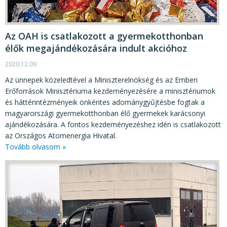
Az OAH is csatlakozott a gyermekotthonban
élők megajándékozására indult akcióhoz
2020.12.09
Az ünnepek közeledtével a Miniszterelnökség és az Emberi
Erőforrások Minisztériuma kezdeményezésére a minisztériumok
és háttérintézményeik önkéntes adománygyűjtésbe fogtak a
magyarországi gyermekotthonban élő gyermekek karácsonyi
ajándékozására. A fontos kezdeményezéshez idén is csatlakozott
az Országos Atomenergia Hivatal.
Tovább olvasom »