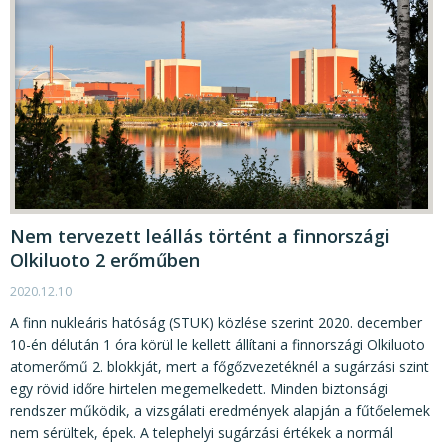
Nem tervezett leállás történt a finnországi
Olkiluoto 2 erőműben
2020.12.10
A finn nukleáris hatóság (STUK) közlése szerint 2020. december
10-én délután 1 óra körül le kellett állítani a finnországi Olkiluoto
atomerőmű 2. blokkját, mert a főgőzvezetéknél a sugárzási szint
egy rövid időre hirtelen megemelkedett. Minden biztonsági
rendszer működik, a vizsgálati eredmények alapján a fűtőelemek
nem sérültek, épek. A telephelyi sugárzási értékek a normál