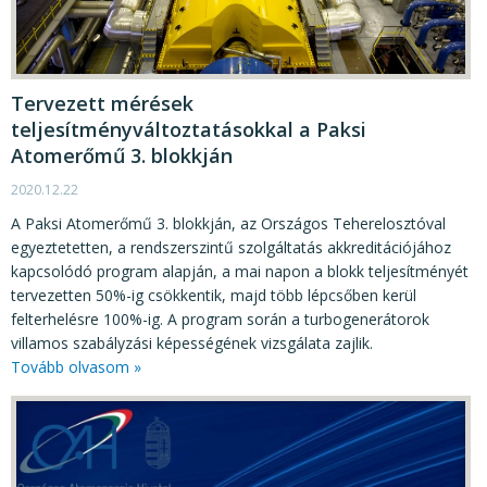
KÖZÉRDEKŰ ADATOK
JOGI SZABÁLYOZÁS, ÚTMUTATÓK
KIADVÁNYOK, JELENTÉSEK
Tervezett mérések
teljesítményváltoztatásokkal a Paksi
NYOMTATVÁNYOK, SZOFTVEREK
Atomerőmű 3. blokkján
E-ÜGYINTÉZÉS
2020.12.22
A Paksi Atomerőmű 3. blokkján, az Országos Teherelosztóval
egyeztetetten, a rendszerszintű szolgáltatás akkreditációjához
kapcsolódó program alapján, a mai napon a blokk teljesítményét
tervezetten 50%-ig csökkentik, majd több lépcsőben kerül
felterhelésre 100%-ig. A program során a turbogenerátorok
villamos szabályzási képességének vizsgálata zajlik.
Tovább olvasom »