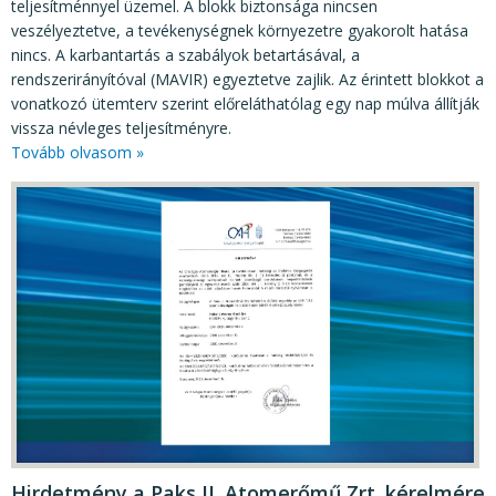
teljesítménnyel üzemel. A blokk biztonsága nincsen
veszélyeztetve, a tevékenységnek környezetre gyakorolt hatása
nincs. A karbantartás a szabályok betartásával, a
rendszerirányítóval (MAVIR) egyeztetve zajlik. Az érintett blokkot a
vonatkozó ütemterv szerint előreláthatólag egy nap múlva állítják
vissza névleges teljesítményre.
Tovább olvasom »
Hirdetmény a Paks II. Atomerőmű Zrt. kérelmére