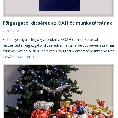
Főigazgatói dicséret az OAH öt munkatársának
2020.12.10
Fichtinger Gyula főigazgató idén az OAH öt munkatársát
részesítette főigazgatói dicséretben, elismerve többéves szakmai
munkájukat és a 2020-as évben nyújtott kiemelt teljesítményüket.
Tovább olvasom »