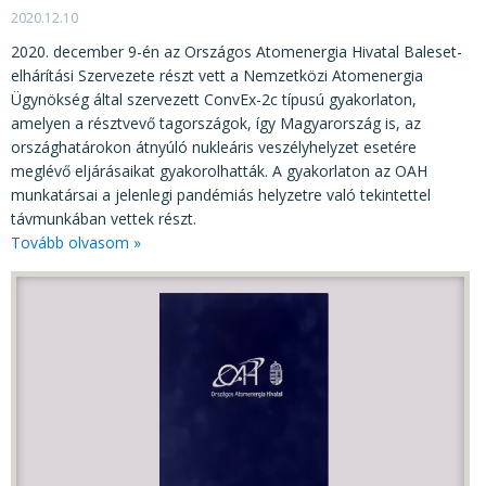
2020.12.10
2020. december 9-én az Országos Atomenergia Hivatal Baleset-
elhárítási Szervezete részt vett a Nemzetközi Atomenergia
Ügynökség által szervezett ConvEx-2c típusú gyakorlaton,
amelyen a résztvevő tagországok, így Magyarország is, az
országhatárokon átnyúló nukleáris veszélyhelyzet esetére
meglévő eljárásaikat gyakorolhatták. A gyakorlaton az OAH
munkatársai a jelenlegi pandémiás helyzetre való tekintettel
távmunkában vettek részt.
Tovább olvasom »