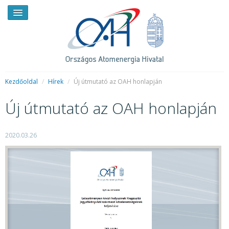
Kezdőoldal
/
Hírek
/
Új útmutató az OAH honlapján
Új útmutató az OAH honlapján
HÍREK
RENDKÍVÜLI HÍREK
2020.03.26
SAJTÓSZOBA
HIRDETMÉNYEK
BEMUTATKOZÁS
FELADATOK