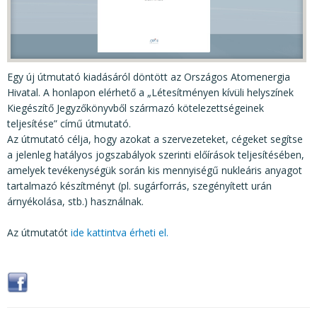
KÖZÉRDEKŰ ADATOK
JOGI SZABÁLYOZÁS, ÚTMUTATÓK
KIADVÁNYOK, JELENTÉSEK
Egy új útmutató kiadásáról döntött az Országos Atomenergia
NYOMTATVÁNYOK, SZOFTVEREK
Hivatal. A honlapon elérhető a „Létesítményen kívüli helyszínek
Kiegészítő Jegyzőkönyvből származó kötelezettségeinek
E-ÜGYINTÉZÉS
teljesítése” című útmutató.
Az útmutató célja, hogy azokat a szervezeteket, cégeket segítse
a jelenleg hatályos jogszabályok szerinti előírások teljesítésében,
amelyek tevékenységük során kis mennyiségű nukleáris anyagot
tartalmazó készítményt (pl. sugárforrás, szegényített urán
árnyékolása, stb.) használnak.
Az útmutatót
ide kattintva érheti el.