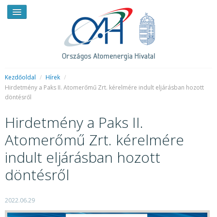
Kezdőoldal
/
Hírek
/
Hirdetmény a Paks II. Atomerőmű Zrt. kérelmére indult eljárásban hozott
döntésről
HÍREK
Hirdetmény a Paks II.
RENDKÍVÜLI HÍREK
Atomerőmű Zrt. kérelmére
SAJTÓSZOBA
indult eljárásban hozott
HIRDETMÉNYEK
döntésről
BEMUTATKOZÁS
FELADATOK
2022.06.29