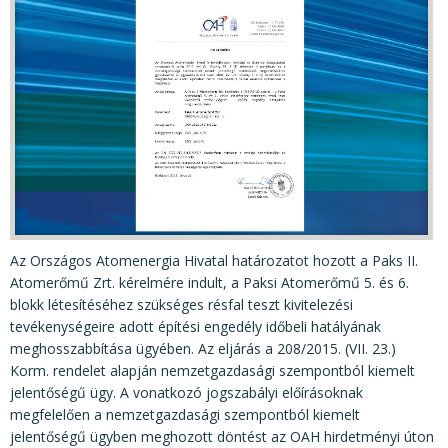
KÖZÉRDEKŰ ADATOK
JOGI SZABÁLYOZÁS, ÚTMUTATÓK
KIADVÁNYOK, JELENTÉSEK
NYOMTATVÁNYOK, SZOFTVEREK
E-ÜGYINTÉZÉS
Az Országos Atomenergia Hivatal határozatot hozott a Paks II.
Atomerőmű Zrt. kérelmére indult, a Paksi Atomerőmű 5. és 6.
blokk létesítéséhez szükséges résfal teszt kivitelezési
tevékenységeire adott építési engedély időbeli hatályának
meghosszabbítása ügyében. Az eljárás a 208/2015. (VII. 23.)
Korm. rendelet alapján nemzetgazdasági szempontból kiemelt
jelentőségű ügy. A vonatkozó jogszabályi előírásoknak
megfelelően a nemzetgazdasági szempontból kiemelt
jelentőségű ügyben meghozott döntést az OAH hirdetményi úton