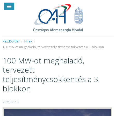
Kezdőoldal
/
Hírek
/
100 MW-ot meghaladó, tervezett teljesítménycsökkentés a 3. blokkon
HÍREK
100 MW-ot meghaladó,
RENDKÍVÜLI HÍREK
tervezett
SAJTÓSZOBA
teljesítménycsökkentés a 3.
HIRDETMÉNYEK
blokkon
BEMUTATKOZÁS
2021.06.13
FELADATOK