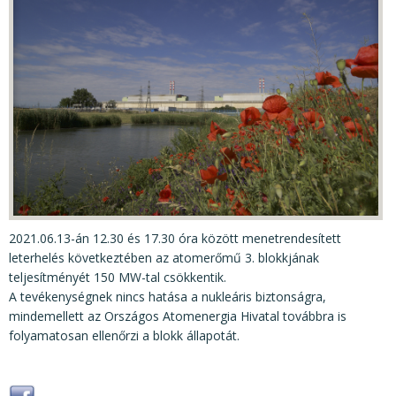
KÖZÉRDEKŰ ADATOK
JOGI SZABÁLYOZÁS, ÚTMUTATÓK
KIADVÁNYOK, JELENTÉSEK
NYOMTATVÁNYOK, SZOFTVEREK
E-ÜGYINTÉZÉS
2021.06.13-án 12.30 és 17.30 óra között menetrendesített
leterhelés következtében az atomerőmű 3. blokkjának
teljesítményét 150 MW-tal csökkentik.
A tevékenységnek nincs hatása a nukleáris biztonságra,
mindemellett az Országos Atomenergia Hivatal továbbra is
folyamatosan ellenőrzi a blokk állapotát.