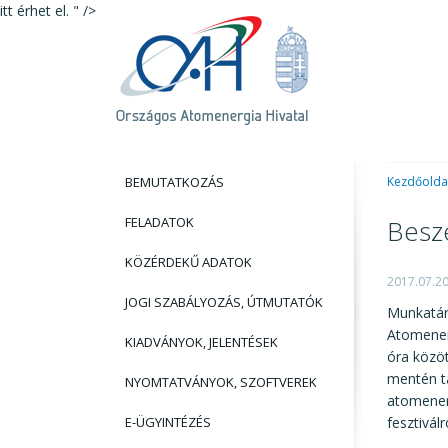
itt érhet el. " />
BEMUTATKOZÁS
Kezdőolda
FELADATOK
Besz
KÖZÉRDEKŰ ADATOK
2017.07.2
JOGI SZABÁLYOZÁS, ÚTMUTATÓK
Munkatár
Atomenerg
KIADVÁNYOK, JELENTÉSEK
óra között
mentén ta
NYOMTATVÁNYOK, SZOFTVEREK
atomener
E-ÜGYINTÉZÉS
fesztivál