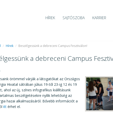
HÍREK
SAJTÓSZOBA
KARRIER
l
/
Hírek
/
Beszélgessünk a debreceni Campus Fesztiválon!
élgessünk a debreceni Campus Fesztiv
0
saink örömmel várják a látogatókat az Országos
ia Hivatal sátrában július 19-től 23-ig 12 és 19
, ahol az új, színes infografikus kiállításunk
rtalmas beszélgetésekre nyílik lehetőség az
gia hazai alkalmazásáról. Bővebb információt a
ról
itt
érhet el.