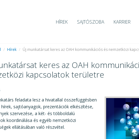
HÍREK
SAJTÓSZOBA
KARRIER
l
/
Hírek
/
Új munkatársat keres az OAH kommunikációs és nemzetközi kapcs
unkatársat keres az OAH kommunikáci
etközi kapcsolatok területre
6
katárs feladata lesz a hivatallal összefüggésben
 hírek, sajtóanyagok, prezentációk elkészítése,
yek szervezése, a két- és többoldalú
tok koordinálása és egyéb nemzetközi
égek ellátásában való részvétel.