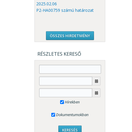
2025.02.06
P2-HA00759 számú határozat
ÖSSZES HIRDETMÉNY
RÉSZLETES KERESŐ
Hírekben
Dokumentumokban