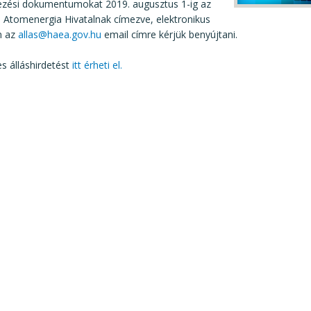
kezési dokumentumokat 2019. augusztus 1-ig az
 Atomenergia Hivatalnak címezve, elektronikus
n az
allas@haea.gov.hu
email címre kérjük benyújtani.
es álláshirdetést
itt érheti el.