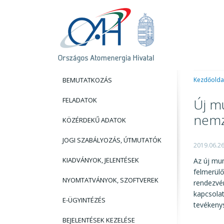
BEMUTATKOZÁS
Kezdőolda
FELADATOK
Új m
nemz
KÖZÉRDEKŰ ADATOK
JOGI SZABÁLYOZÁS, ÚTMUTATÓK
2019.06.2
KIADVÁNYOK, JELENTÉSEK
Az új mun
felmerülő
NYOMTATVÁNYOK, SZOFTVEREK
rendezvén
kapcsola
E-ÜGYINTÉZÉS
tevékenys
BEJELENTÉSEK KEZELÉSE