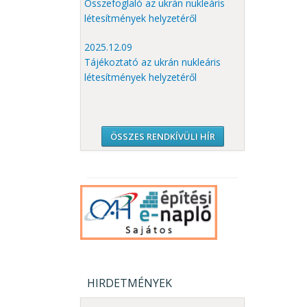
Összefoglaló az ukrán nukleáris
létesítmények helyzetéről
2025.12.09
Tájékoztató az ukrán nukleáris
létesítmények helyzetéről
ÖSSZES RENDKÍVÜLI HÍR
HIRDETMÉNYEK