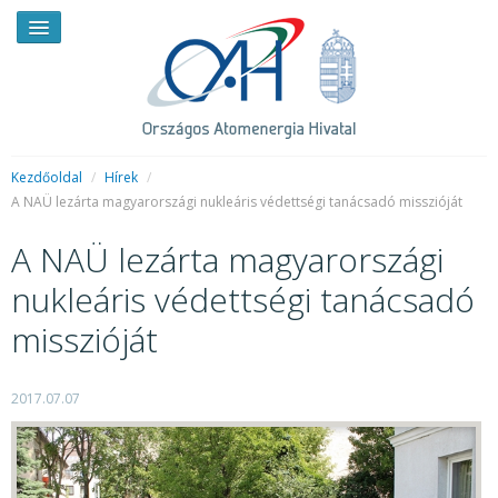
Kezdőoldal
/
Hírek
/
A NAÜ lezárta magyarországi nukleáris védettségi tanácsadó misszióját
HÍREK
A NAÜ lezárta magyarországi
RENDKÍVÜLI HÍREK
nukleáris védettségi tanácsadó
SAJTÓSZOBA
misszióját
HIRDETMÉNYEK
2017.07.07
BEMUTATKOZÁS
FELADATOK