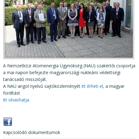
KÖZÉRDEKŰ ADATOK
JOGI SZABÁLYOZÁS, ÚTMUTATÓK
KIADVÁNYOK, JELENTÉSEK
NYOMTATVÁNYOK, SZOFTVEREK
E-ÜGYINTÉZÉS
A Nemzetközi Atomenergia Ügynökség (NAÜ) szakértői csoportja
a mai napon befejezte magyarországi nukleáris védettségi
tanácsadó misszióját.
A NAÜ angol nyelvű sajtóközleményét
itt érheti el
, a magyar
fordítást
itt olvashatja.
Kapcsolódó dokumentumok