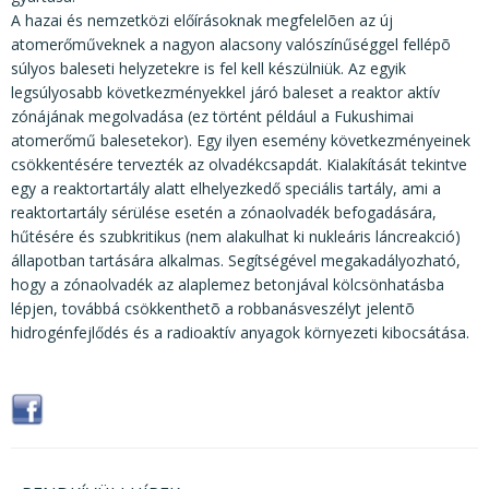
A hazai és nemzetközi előírásoknak megfelelõen az új
atomerőműveknek a nagyon alacsony valószínűséggel fellépõ
súlyos baleseti helyzetekre is fel kell készülniük. Az egyik
legsúlyosabb következményekkel járó baleset a reaktor aktív
zónájának megolvadása (ez történt például a Fukushimai
atomerőmű balesetekor). Egy ilyen esemény következményeinek
csökkentésére tervezték az olvadékcsapdát. Kialakítását tekintve
egy a reaktortartály alatt elhelyezkedő speciális tartály, ami a
reaktortartály sérülése esetén a zónaolvadék befogadására,
hűtésére és szubkritikus (nem alakulhat ki nukleáris láncreakció)
állapotban tartására alkalmas. Segítségével megakadályozható,
hogy a zónaolvadék az alaplemez betonjával kölcsönhatásba
lépjen, továbbá csökkenthetõ a robbanásveszélyt jelentõ
hidrogénfejlődés és a radioaktív anyagok környezeti kibocsátása.