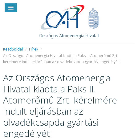
Kezdőoldal
/
Hírek
/
Az Országos Atomenergia Hivatal kiadta a Paks II. Atomerőmű Zrt.
kérelmére indult eljárásban az olvadékcsapda gyártási engedélyét
HÍREK
Az Országos Atomenergia
RENDKÍVÜLI HÍREK
Hivatal kiadta a Paks II.
SAJTÓSZOBA
Atomerőmű Zrt. kérelmére
HIRDETMÉNYEK
indult eljárásban az
BEMUTATKOZÁS
olvadékcsapda gyártási
FELADATOK
engedélyét