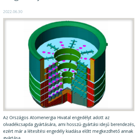
KÖZÉRDEKŰ ADATOK
2022.06.30
JOGI SZABÁLYOZÁS, ÚTMUTATÓK
KIADVÁNYOK, JELENTÉSEK
NYOMTATVÁNYOK, SZOFTVEREK
E-ÜGYINTÉZÉS
Az Országos Atomenergia Hivatal engedélyt adott az
olvadékcsapda gyártására, ami hosszú-gyártási idejű berendezés,
ezért már a létesítési engedély kiadása előtt megkezdhető annak
gyártása.