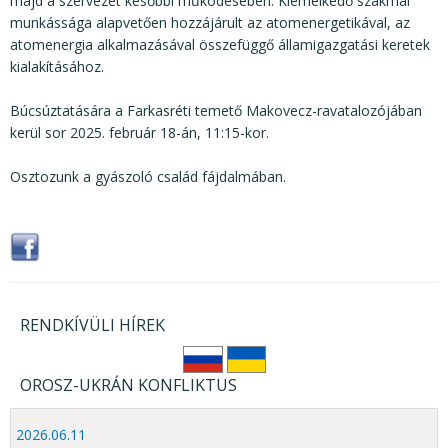
majd a szervezet későbbi működésében. Kiemelkedő szakmai
munkássága alapvetően hozzájárult az atomenergetikával, az
atomenergia alkalmazásával összefüggő államigazgatási keretek
kialakításához.
Búcsúztatására a Farkasréti temető Makovecz-ravatalozójában
kerül sor 2025. február 18-án, 11:15-kor.
Osztozunk a gyászoló család fájdalmában.
RENDKÍVÜLI HÍREK
OROSZ-UKRÁN KONFLIKTUS
2026.06.11