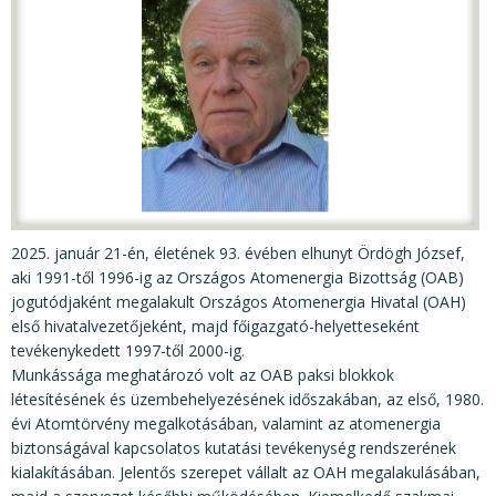
KÖZÉRDEKŰ ADATOK
JOGI SZABÁLYOZÁS, ÚTMUTATÓK
KIADVÁNYOK, JELENTÉSEK
NYOMTATVÁNYOK, SZOFTVEREK
E-ÜGYINTÉZÉS
2025. január 21-én, életének 93. évében elhunyt Ördögh József,
aki 1991-től 1996-ig az Országos Atomenergia Bizottság (OAB)
jogutódjaként megalakult Országos Atomenergia Hivatal (OAH)
első hivatalvezetőjeként, majd főigazgató-helyetteseként
tevékenykedett 1997-től 2000-ig.
Munkássága meghatározó volt az OAB paksi blokkok
létesítésének és üzembehelyezésének időszakában, az első, 1980.
évi Atomtörvény megalkotásában, valamint az atomenergia
biztonságával kapcsolatos kutatási tevékenység rendszerének
kialakításában. Jelentős szerepet vállalt az OAH megalakulásában,