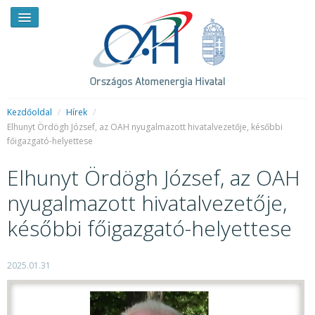
Kezdőoldal
/
Hírek
/
Elhunyt Ördögh József, az OAH nyugalmazott hivatalvezetője, későbbi
főigazgató-helyettese
HÍREK
Elhunyt Ördögh József, az OAH
RENDKÍVÜLI HÍREK
nyugalmazott hivatalvezetője,
SAJTÓSZOBA
későbbi főigazgató-helyettese
HIRDETMÉNYEK
BEMUTATKOZÁS
2025.01.31
FELADATOK