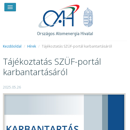
Kezdőoldal
/
Hírek
/
Tájékoztatás SZÜF-portál karbantartásáról
Tájékoztatás SZÜF-portál
HÍREK
karbantartásáról
RENDKÍVÜLI HÍREK
SAJTÓSZOBA
2025.05.26
HIRDETMÉNYEK
BEMUTATKOZÁS
FELADATOK