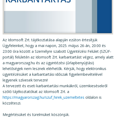
KÖZÉRDEKŰ ADATOK
JOGI SZABÁLYOZÁS, ÚTMUTATÓK
KIADVÁNYOK, JELENTÉSEK
NYOMTATVÁNYOK, SZOFTVEREK
Az Idomsoft Zrt. tájékoztatása alapján ezúton értesítjük
E-ÜGYINTÉZÉS
Ügyfeleinket, hogy a mai napon, 2025. május 26-án, 20:00 és
23:00 óra között a Személyre szabott Ügyintézési Felület (SZÜF-
portál) felületén az Idomsoft Zrt. karbantartást végez, amely alatt
a magyarorszag.hu és az ügyintézési (űrlapbenyújtási)
lehetőségek nem lesznek elérhetők. Kérjük, hogy elektronikus
ügyintézésüket a karbantartási időszak figyelembevételével
legyenek szívesek tervezni!
A tervezett és eseti karbantartási munkákról, üzemkiesésekről
szóló tájékoztatókat az Idomsoft Zrt. a
https://magyarorszag.hu/szuf_hirek_uzemeltetes
oldalon is
közzéteszi.
Megértésüket és türelmüket köszönjük.