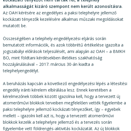
alkalmasságát kizáró szempont nem került azonosításra
.
Az OAH kérésére az engedélyes a paksi telephelyre jellemző
kockázati tényezők kezelésére alkalmas műszaki megoldásokat
mutatott be.
Összeségében a telephely-engedélyezési eljárás során
bemutatott információk, és azok többrétű értékelése igazolta a
jogszabályi előírások teljesülését, ami alapján az OAH – a BMKH
BO, mint földtani kérdésekben illetékes szakhatóság
hozzájárulásával – 2017. március 30-án kiadta a
telephelyengedélyt.
A beruházás kapcsán a következő engedélyezési lépés a létesítési
engedély iránti kérelem elbírálása lesz. Ennek keretében a
kérelmezőnek többek között igazolnia kell, hogy a tervezett új
atomerőművi blokkok terveiben megfelelően vették figyelembe a
paksi telephelyre jellemző kockázati tényezőket, így – egyebek
mellett – igazolni kell azt is, hogy a tervezett atomerőművi
blokkok kezelik a telephelyre jellemző és a tervezés során
figyelembe vett földrengés-aktivitás kockázatát. Az új blokkok