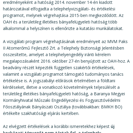
eredményeként a hatóság 2014. november 14-én kiadott
határozatával elfogadta a telephelyvizsgálati- és értékelési
programot, melynek végrehajtása 2015-ben megkezdődött. Az
OAH és a területileg illetékes bányafelügyeleti hatóság több
alkalommal a helyszínen is ellenőrizte a kutatási munkálatokat.
A vizsgálati program végrehajtásának eredményeit az MVM Paks
II Atomerőmű Fejlesztő Zrt. a Telephely Biztonsági Jelentésben
összesítette, amelyet a telephelyengedély iránti kérelem
megalapozásaként 2016. október 27-én benyújtott az OAH-hoz. A
beadvány részét képezték független szakértői értékelések,
valamint a vizsgálati programot támogató tudományos tanács
értékelése is. A jogszabályi előírások értelmében a földtani
kérdéseket, illetve a vonatkozó követelmények teljesülését a
területileg illetékes bányafelügyeleti hatóság, a Baranya Megyei
Kormányhivatal Műszaki Engedélyezési és Fogyasztóvédelmi
Főosztályának Bányászati Osztálya (továbbiakban: BMKH BO)
értékelte szakhatósági eljárás kertében.
Az elvégzett értékelések a korábbi ismeretekhez képest
új
kockázati tényezőt nem tártak fel, a telephely