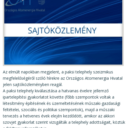
KÖZÉRDEKŰ ADATOK
JOGI SZABÁLYOZÁS, ÚTMUTATÓK
KIADVÁNYOK, JELENTÉSEK
NYOMTATVÁNYOK, SZOFTVEREK
E-ÜGYINTÉZÉS
Az elmúlt napokban megjelent, a paksi telephely szeizmikus
megfelelőségéről szóló hírekre az Országos Atomenergia Hivatal
jelen sajtóközleményben reagál.
A paksi telephely kiválasztása a hatvanas évekre jellemző
ipartelepítési gyakorlatot követte (főbb szempontok voltak a
létesítmény építésének és üzemeltetésének műszaki-gazdasági
feltételei, szociális és politikai szempontok), majd a műszaki
tervezés a hetvenes évek elején kezdődött, amikor az akkori
szovjet gyakorlat szerint vizsgálták a telephely adottságait, köztük