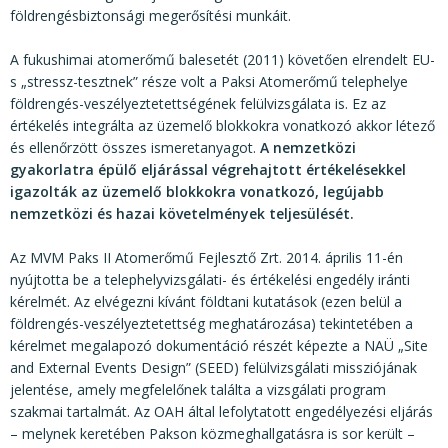
földrengésbiztonsági megerősítési munkáit.
A fukushimai atomerőmű balesetét (2011) követően elrendelt EU-
s „stressz-tesztnek” része volt a Paksi Atomerőmű telephelye
földrengés-veszélyeztetettségének felülvizsgálata is. Ez az
értékelés integrálta az üzemelő blokkokra vonatkozó akkor létező
és ellenőrzött összes ismeretanyagot.
A nemzetközi
gyakorlatra épülő eljárással végrehajtott értékelésekkel
igazolták az üzemelő blokkokra vonatkozó, legújabb
nemzetközi és hazai követelmények teljesülését.
Az MVM Paks II Atomerőmű Fejlesztő Zrt. 2014. április 11-én
nyújtotta be a telephelyvizsgálati- és értékelési engedély iránti
kérelmét. Az elvégezni kívánt földtani kutatások (ezen belül a
földrengés-veszélyeztetettség meghatározása) tekintetében a
kérelmet megalapozó dokumentáció részét képezte a NAÜ „Site
and External Events Design” (SEED) felülvizsgálati missziójának
jelentése, amely megfelelőnek találta a vizsgálati program
szakmai tartalmát. Az OAH által lefolytatott engedélyezési eljárás
– melynek keretében Pakson közmeghallgatásra is sor került –