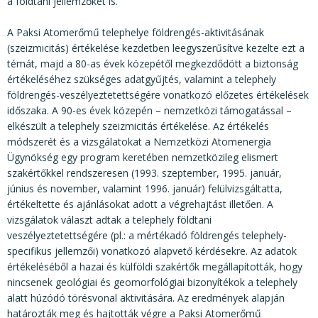
a földtani jellemzőket is.
A Paksi Atomerőmű telephelye földrengés-aktivitásának
(szeizmicitás) értékelése kezdetben leegyszerűsítve kezelte ezt a
témát, majd a 80-as évek közepétől megkezdődött a biztonság
értékeléséhez szükséges adatgyűjtés, valamint a telephely
földrengés-veszélyeztetettségére vonatkozó előzetes értékelések
időszaka. A 90-es évek közepén – nemzetközi támogatással –
elkészült a telephely szeizmicitás értékelése. Az értékelés
módszerét és a vizsgálatokat a Nemzetközi Atomenergia
Ügynökség egy program keretében nemzetközileg elismert
szakértőkkel rendszeresen (1993. szeptember, 1995. január,
június és november, valamint 1996. január) felülvizsgáltatta,
értékeltette és ajánlásokat adott a végrehajtást illetően. A
vizsgálatok választ adtak a telephely földtani
veszélyeztetettségére (pl.: a mértékadó földrengés telephely-
specifikus jellemzői) vonatkozó alapvető kérdésekre. Az adatok
értékeléséből a hazai és külföldi szakértők megállapították, hogy
nincsenek geológiai és geomorfológiai bizonyítékok a telephely
alatt húzódó törésvonal aktivitására. Az eredmények alapján
határozták meg és hajtották végre a Paksi Atomerőmű