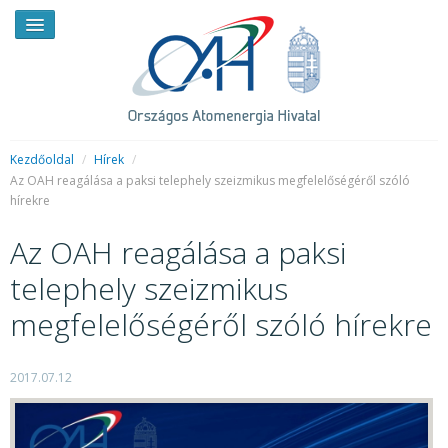
Kezdőoldal
/
Hírek
/
Az OAH reagálása a paksi telephely szeizmikus megfelelőségéről szóló
hírekre
HÍREK
Az OAH reagálása a paksi
RENDKÍVÜLI HÍREK
telephely szeizmikus
SAJTÓSZOBA
megfelelőségéről szóló hírekre
HIRDETMÉNYEK
BEMUTATKOZÁS
2017.07.12
FELADATOK