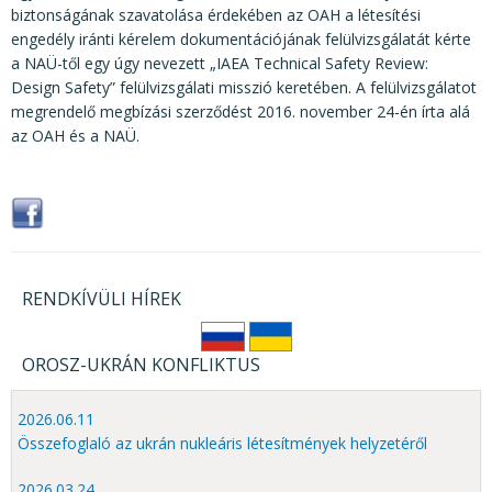
biztonságának szavatolása érdekében az OAH a létesítési
engedély iránti kérelem dokumentációjának felülvizsgálatát kérte
a NAÜ-től egy úgy nevezett „IAEA Technical Safety Review:
Design Safety” felülvizsgálati misszió keretében. A felülvizsgálatot
megrendelő megbízási szerződést 2016. november 24-én írta alá
az OAH és a NAÜ.
RENDKÍVÜLI HÍREK
OROSZ-UKRÁN KONFLIKTUS
2026.06.11
Összefoglaló az ukrán nukleáris létesítmények helyzetéről
2026.03.24