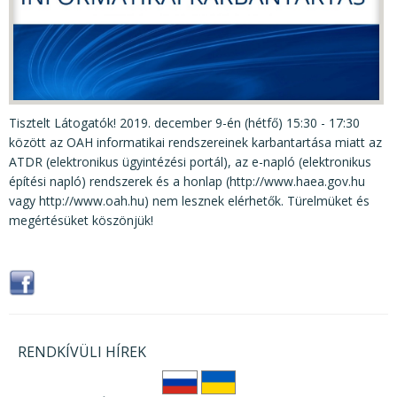
KÖZÉRDEKŰ ADATOK
JOGI SZABÁLYOZÁS, ÚTMUTATÓK
KIADVÁNYOK, JELENTÉSEK
NYOMTATVÁNYOK, SZOFTVEREK
Tisztelt Látogatók! 2019. december 9-én (hétfő) 15:30 - 17:30
között az OAH informatikai rendszereinek karbantartása miatt az
E-ÜGYINTÉZÉS
ATDR (elektronikus ügyintézési portál), az e-napló (elektronikus
építési napló) rendszerek és a honlap (http://www.haea.gov.hu
vagy http://www.oah.hu) nem lesznek elérhetők. Türelmüket és
megértésüket köszönjük!
RENDKÍVÜLI HÍREK