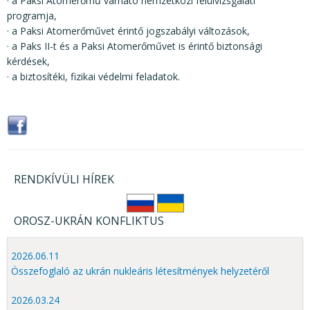
· a Paksi Atomerőmű várható nemzetközi felülvizsgálati
programja,
· a Paksi Atomerőművet érintő jogszabályi változások,
· a Paks II-t és a Paksi Atomerőművet is érintő biztonsági
kérdések,
· a biztosítéki, fizikai védelmi feladatok.
RENDKÍVÜLI HÍREK
OROSZ-UKRÁN KONFLIKTUS
2026.06.11
Összefoglaló az ukrán nukleáris létesítmények helyzetéről
2026.03.24