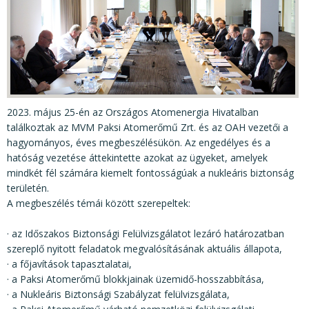
KÖZÉRDEKŰ ADATOK
JOGI SZABÁLYOZÁS, ÚTMUTATÓK
KIADVÁNYOK, JELENTÉSEK
NYOMTATVÁNYOK, SZOFTVEREK
E-ÜGYINTÉZÉS
2023. május 25-én az Országos Atomenergia Hivatalban
találkoztak az MVM Paksi Atomerőmű Zrt. és az OAH vezetői a
hagyományos, éves megbeszélésükön. Az engedélyes és a
hatóság vezetése áttekintette azokat az ügyeket, amelyek
mindkét fél számára kiemelt fontosságúak a nukleáris biztonság
területén.
A megbeszélés témái között szerepeltek:
· az Időszakos Biztonsági Felülvizsgálatot lezáró határozatban
szereplő nyitott feladatok megvalósításának aktuális állapota,
· a főjavítások tapasztalatai,
· a Paksi Atomerőmű blokkjainak üzemidő-hosszabbítása,
· a Nukleáris Biztonsági Szabályzat felülvizsgálata,