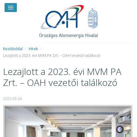
Kezdőoldal
/
Hírek
/
Lezajlott a 2023. évi MVM PA Zrt. – OAH vezetői találkozó
HÍREK
Lezajlott a 2023. évi MVM PA
RENDKÍVÜLI HÍREK
Zrt. – OAH vezetői találkozó
SAJTÓSZOBA
2023.05.26
HIRDETMÉNYEK
BEMUTATKOZÁS
FELADATOK