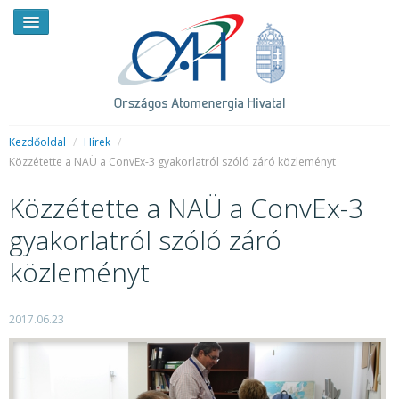
Kezdőoldal
/
Hírek
/
Közzétette a NAÜ a ConvEx-3 gyakorlatról szóló záró közleményt
HÍREK
Közzétette a NAÜ a ConvEx-3
RENDKÍVÜLI HÍREK
gyakorlatról szóló záró
SAJTÓSZOBA
közleményt
HIRDETMÉNYEK
2017.06.23
BEMUTATKOZÁS
FELADATOK