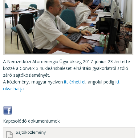
KÖZÉRDEKŰ ADATOK
JOGI SZABÁLYOZÁS, ÚTMUTATÓK
KIADVÁNYOK, JELENTÉSEK
NYOMTATVÁNYOK, SZOFTVEREK
E-ÜGYINTÉZÉS
A Nemzetközi Atomenergia Ügynökség 2017. június 23-án tette
közzé a ConvEx-3 nukleárisbaleset-elhárítási gyakorlatról szóló
záró sajtóközleményét.
A közleményt magyar nyelven
itt érheti el
, angolul pedig
itt
olvashatja.
Kapcsolódó dokumentumok
Sajtóközlemény