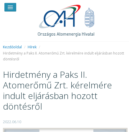
Kezdőoldal
/
Hírek
/
Hirdetmény a Paks II. Atomerőmű Zrt. kérelmére indult eljárásban hozott
döntésről
HÍREK
Hirdetmény a Paks II.
RENDKÍVÜLI HÍREK
Atomerőmű Zrt. kérelmére
SAJTÓSZOBA
indult eljárásban hozott
HIRDETMÉNYEK
döntésről
BEMUTATKOZÁS
FELADATOK
2022.06.10