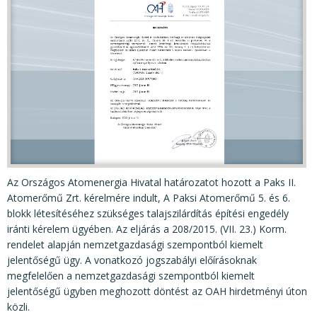
KÖZÉRDEKŰ ADATOK
JOGI SZABÁLYOZÁS, ÚTMUTATÓK
KIADVÁNYOK, JELENTÉSEK
NYOMTATVÁNYOK, SZOFTVEREK
E-ÜGYINTÉZÉS
Az Országos Atomenergia Hivatal határozatot hozott a Paks II.
Atomerőmű Zrt. kérelmére indult, A Paksi Atomerőmű 5. és 6.
blokk létesítéséhez szükséges talajszilárdítás építési engedély
iránti kérelem ügyében. Az eljárás a 208/2015. (VII. 23.) Korm.
rendelet alapján nemzetgazdasági szempontból kiemelt
jelentőségű ügy. A vonatkozó jogszabályi előírásoknak
megfelelően a nemzetgazdasági szempontból kiemelt
jelentőségű ügyben meghozott döntést az OAH hirdetményi úton
közli.