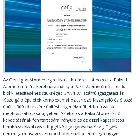
KÖZÉRDEKŰ ADATOK
JOGI SZABÁLYOZÁS, ÚTMUTATÓK
KIADVÁNYOK, JELENTÉSEK
NYOMTATVÁNYOK, SZOFTVEREK
E-ÜGYINTÉZÉS
Az Országos Atomenergia Hivatal határozatot hozott a Paks II.
Atomerőmű Zrt. kérelmére indult, a Paksi Atomerőmű 5. és 6.
blokk létesítéséhez szükséges UYA 1.3.1 számú Igazgatási és
Kiszolgáló épületek komplexumához tartozó Kiszolgáló és öltöző
épület 500 fő részére építési engedély időbeli hatályának
meghosszabbítása ügyében. Az eljárás a Paksi Atomerőmű
kapacitásának fenntartására irányuló és az azzal kapcsolatos
beruházásokkal összefüggő közigazgatási hatósági ügyek
nemzetgazdasági szempontból kiemelt jelentőségű üggyé