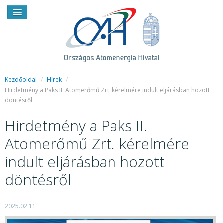
Kezdőoldal
/
Hírek
/
Hirdetmény a Paks II. Atomerőmű Zrt. kérelmére indult eljárásban hozott
döntésről
HÍREK
Hirdetmény a Paks II.
RENDKÍVÜLI HÍREK
Atomerőmű Zrt. kérelmére
SAJTÓSZOBA
indult eljárásban hozott
HIRDETMÉNYEK
döntésről
BEMUTATKOZÁS
FELADATOK
2025.02.11