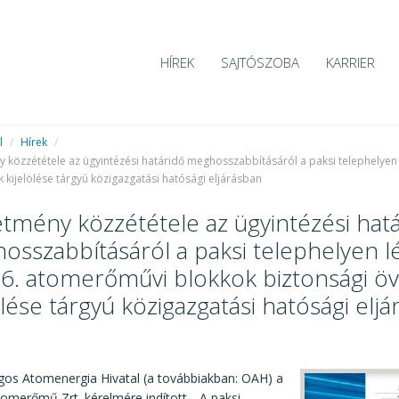
HÍREK
SAJTÓSZOBA
KARRIER
l
/
Hírek
/
 közzététele az ügyintézési határidő meghosszabbításáról a paksi telephelyen 
 kijelölése tárgyú közigazgatási hatósági eljárásban
tmény közzététele az ügyintézési hat
osszabbításáról a paksi telephelyen l
s 6. atomerőművi blokkok biztonsági ö
ölése tárgyú közigazgatási hatósági elj
1
gos Atomenergia Hivatal (a továbbiakban: OAH) a
tomerőmű Zrt. kérelmére indított, „A paksi