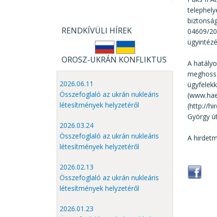
telephely
biztonság
RENDKÍVÜLI HÍREK
04609/20
ügyintézé
OROSZ-UKRÁN KONFLIKTUS
A hatályo
meghossza
2026.06.11
ügyfelekk
Összefoglaló az ukrán nukleáris
(www.haea
létesítmények helyzetéről
(http://h
György út
2026.03.24
Összefoglaló az ukrán nukleáris
A hirdet
létesítmények helyzetéről
2026.02.13
Összefoglaló az ukrán nukleáris
létesítmények helyzetéről
2026.01.23