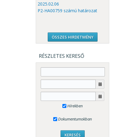
2025.02.06
P2-HA00759 számú határozat
ÖSSZES HIRDETMÉNY
RÉSZLETES KERESŐ
Hírekben
Dokumentumokban