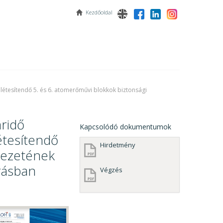
Kezdőoldal
létesítendő 5. és 6. atomerőművi blokkok biztonsági
áridő
Kapcsolódó dokumentumok
étesítendő
Hirdetmény
vezetének
árásban
Végzés