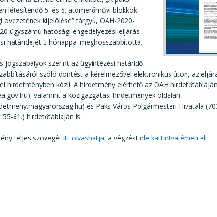
en létesítendő 5. és 6. atomerőművi blokkok
i övezetének kijelölése” tárgyú, OAH-2020-
20 ügyszámú hatósági engedélyezési eljárás
si határidejét 3 hónappal meghosszabbította.
s jogszabályok szerint az ügyintézési határidő
bbításáról szóló döntést a kérelmezővel elektronikus úton, az eljá
el hirdetményben közli. A hirdetmény elérhető az OAH hirdetőtáblájá
.gov.hu), valamint a közigazgatási hirdetmények oldalán
irdetmeny.magyarorszag.hu) és Paks Város Polgármesteri Hivatala (7
 55-61.) hirdetőtábláján is.
mény teljes szövegét
itt olvashatja
, a végzést
ide kattintva érheti el.