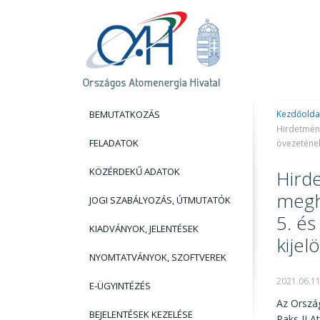
BEMUTATKOZÁS
Kezdőolda
Hirdetmény
FELADATOK
övezetének
KÖZÉRDEKŰ ADATOK
Hirde
megh
JOGI SZABÁLYOZÁS, ÚTMUTATÓK
5. é
KIADVÁNYOK, JELENTÉSEK
kijel
NYOMTATVÁNYOK, SZOFTVEREK
2021.06.1
E-ÜGYINTÉZÉS
Az Orszá
BEJELENTÉSEK KEZELÉSE
Paks II A