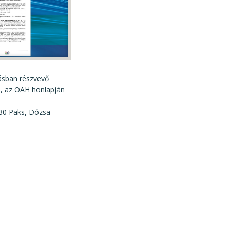
rásban részvevő
n, az OAH honlapján
030 Paks, Dózsa