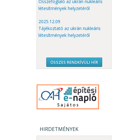
Összefoglaló az ukrán nukleáris
létesítmények helyzetéről
2025.12.09
Tájékoztató az ukrán nukleáris
létesítmények helyzetéről
ÖSSZES RENDKÍVÜLI HÍR
HIRDETMÉNYEK