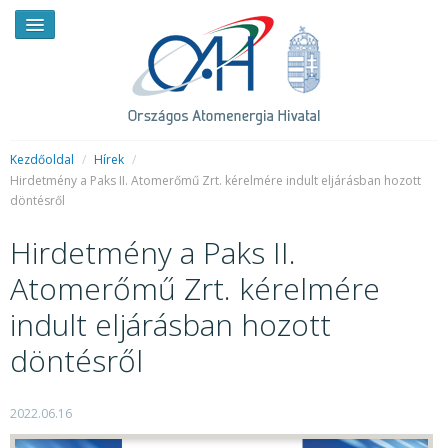
Kezdőoldal
/
Hírek
/
Hirdetmény a Paks II. Atomerőmű Zrt. kérelmére indult eljárásban hozott
döntésről
HÍREK
Hirdetmény a Paks II.
RENDKÍVÜLI HÍREK
Atomerőmű Zrt. kérelmére
SAJTÓSZOBA
indult eljárásban hozott
HIRDETMÉNYEK
döntésről
BEMUTATKOZÁS
FELADATOK
2022.06.16