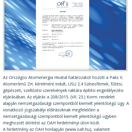
KÖZÉRDEKŰ ADATOK
JOGI SZABÁLYOZÁS, ÚTMUTATÓK
KIADVÁNYOK, JELENTÉSEK
NYOMTATVÁNYOK, SZOFTVEREK
E-ÜGYINTÉZÉS
Az Országos Atomenergia Hivatal határozatot hozott a Paks II.
Atomerőmű Zrt. kérelmére indult, USU 2.4 Színesfémek, fűtési,
gépészeti, szellőzési szerelvények raktára építési engedélyezési
eljárásában. Az eljárás a 208/2015. (VII. 23.) Korm. rendelet
alapján nemzetgazdasági szempontból kiemelt jelentőségű ügy. A
vonatkozó jogszabályi előírásoknak megfelelően a
nemzetgazdasági szempontból kiemelt jelentőségű ügyben
meghozott döntést az OAH hirdetményi úton közli.
A hirdetmény az OAH honlapján (www.oah.hu), valamint