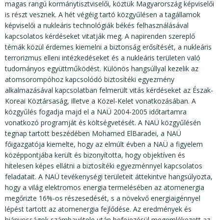
KÖZÉRDEKŰ ADATOK
magas rangú kormánytisztviselői, köztük Magyarország képviselői
is részt vesznek. A hét végéig tartó közgyűlésen a tagállamok
JOGI SZABÁLYOZÁS, ÚTMUTATÓK
képviselői a nukleáris technológiák békés felhasználásával
kapcsolatos kérdéseket vitatják meg. A napirenden szereplő
KIADVÁNYOK, JELENTÉSEK
témák közül érdemes kiemelni a biztonság erősítését, a nukleáris
terrorizmus elleni intézkedéseket és a nukleáris területen való
NYOMTATVÁNYOK, SZOFTVEREK
tudományos együttműködést. Különös hangsúllyal kezelik az
E-ÜGYINTÉZÉS
atomsorompóhoz kapcsolódó biztosítéki egyezmény
alkalmazásával kapcsolatban felmerült vitás kérdéseket az Észak-
Koreai Köztársaság, illetve a Közel-Kelet vonatkozásában. A
közgyűlés fogadja majd el a NAÜ 2004-2005 időtartamra
vonatkozó programját és költségvetését. A NAÜ közgyűlésén
tegnap tartott beszédében Mohamed ElBaradei, a NAÜ
főigazgatója kiemelte, hogy az elmúlt évben a NAÜ a figyelem
középpontjába került és bizonyította, hogy objektíven és
hitelesen képes ellátni a biztosítéki egyezménnyel kapcsolatos
feladatait. A NAÜ tevékenységi területeit áttekintve hangsúlyozta,
hogy a világ elektromos energia termelésében az atomenergia
megőrizte 16%-os részesedését, s a növekvő energiaigénnyel
lépést tartott az atomenergia fejlődése. Az eredmények és
hiányosságok számbavétele után befejezésül megemlékezett az