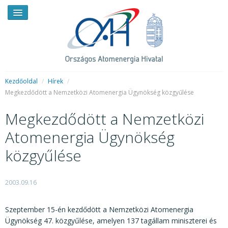
Kezdőoldal
/
Hírek
/
Megkezdődött a Nemzetközi Atomenergia Ügynökség közgyűlése
HÍREK
Megkezdődött a Nemzetközi
RENDKÍVÜLI HÍREK
Atomenergia Ügynökség
SAJTÓSZOBA
közgyűlése
HIRDETMÉNYEK
2003.09.16
BEMUTATKOZÁS
FELADATOK
Szeptember 15-én kezdődött a Nemzetközi Atomenergia
Ügynökség 47. közgyűlése, amelyen 137 tagállam miniszterei és