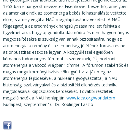
1953-ban elhangzott nevezetes Eisenhower beszédről, amelyben
az amerikai elnök az atomenergia békés felhasználását vetítette
előre, s amely végül a NAÜ megalapításához vezetett. A NAÜ
főigazgatója az eredmények hangsúlyozása mellett felhívta a
figyelmet arra, hogy új gondolkodásmódra és nem hagyományos
megközelítésekre is szükség van annak biztosítására, hogy az
atomenergia a remény és az emberiség jólétének forrása és ne
az önpusztítás eszköze legyen. A közgyűléssel egyidőben
kétnapos tudományos fórumot is szerveznek, "Új horizont:
atomenergia a változó világban" címmel. A fórumon szakértők és
magas rangú kormánytisztviselők együtt vitatják meg az
atomenergia fejlődésével, a nukleáris gyógyászattal, a NAÜ
biztonsági szabványaival és a biztosítéki ellenőrzés technikai
megoldásaival kapcsolatos kérdéseket. További részletek
megtalálhatók a NAÜ honlapján:
www.iaea.org/worldatom
Budapest, szeptember 16. Dr. Koblinger László