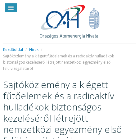
Kezdőoldal
/
Hírek
/
Sajtóközlemény a kiégett fűtőelemek és a radioaktív hulladékok
biztonságos kezeléséről létrejött nemzetközi egyezmény első
HÍREK
felülvizsgálatáról
RENDKÍVÜLI HÍREK
Sajtóközlemény a kiégett
SAJTÓSZOBA
fűtőelemek és a radioaktív
HIRDETMÉNYEK
hulladékok biztonságos
BEMUTATKOZÁS
kezeléséről létrejött
nemzetközi egyezmény első
FELADATOK