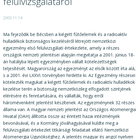
felülvizsgálatáról
KÖZÉRDEKŰ ADATOK
JOGI SZABÁLYOZÁS, ÚTMUTATÓK
2003.11.14
KIADVÁNYOK, JELENTÉSEK
Ma fejeződik be Bécsben a kiégett fűtőelemek és a radioaktív
NYOMTATVÁNYOK, SZOFTVEREK
hulladékok biztonságos kezeléséről létrejött nemzetközi
egyezmény első felülvizsgálati értekezlete, amely a részes
E-ÜGYINTÉZÉS
országok nemzeti jelentései alapján megvitatja a 2001. június 18-
án hatályba lépett egyezményben vállalt kötelezettségek
teljesítését. Magyarország az egyezményt az elsők között írta alá,
s a 2001. évi LXXVI. törvényben hirdette ki. Az Egyezmény részesei
kötelezték magukat a kiégett fűtőelemek és radioaktív hulladékok
kezelése terén a biztonság nemzetközileg elfogadott szintjének
elérésére és fenntartására, és vállalták, hogy erről
háromévenként jelentést készítenek. Az egyezménynek 32 részes
állama van. A magyar nemzeti jelentést az Országos Atomenergia
Hivatal (OAH) állította össze az érintett hazai intézmények
bevonásával, és a Kormány jóváhagyásával küldte meg a
felülvizsgálati értekezlet titkársági feladatait ellátó Nemzetközi
Atomenergia Ügynökséghez. A jelentés magyar és angol nyelven