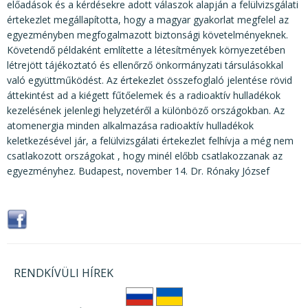
előadások és a kérdésekre adott válaszok alapján a felülvizsgálati
értekezlet megállapította, hogy a magyar gyakorlat megfelel az
egyezményben megfogalmazott biztonsági követelményeknek.
Követendő példaként említette a létesítmények környezetében
létrejött tájékoztató és ellenőrző önkormányzati társulásokkal
való együttműködést. Az értekezlet összefoglaló jelentése rövid
áttekintést ad a kiégett fűtőelemek és a radioaktív hulladékok
kezelésének jelenlegi helyzetéről a különböző országokban. Az
atomenergia minden alkalmazása radioaktív hulladékok
keletkezésével jár, a felülvizsgálati értekezlet felhívja a még nem
csatlakozott országokat , hogy minél előbb csatlakozzanak az
egyezményhez. Budapest, november 14. Dr. Rónaky József
RENDKÍVÜLI HÍREK