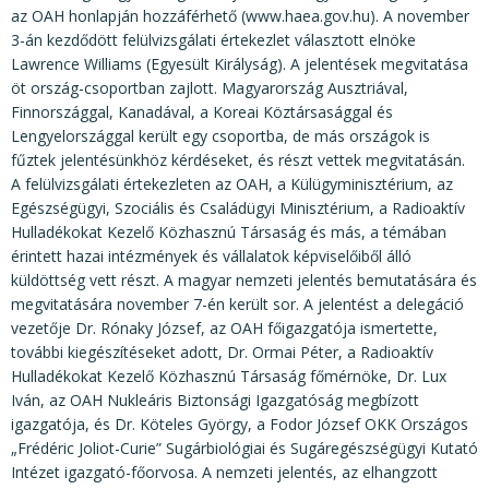
az OAH honlapján hozzáférhető (www.haea.gov.hu). A november
3-án kezdődött felülvizsgálati értekezlet választott elnöke
Lawrence Williams (Egyesült Királyság). A jelentések megvitatása
öt ország-csoportban zajlott. Magyarország Ausztriával,
Finnországgal, Kanadával, a Koreai Köztársasággal és
Lengyelországgal került egy csoportba, de más országok is
fűztek jelentésünkhöz kérdéseket, és részt vettek megvitatásán.
A felülvizsgálati értekezleten az OAH, a Külügyminisztérium, az
Egészségügyi, Szociális és Családügyi Minisztérium, a Radioaktív
Hulladékokat Kezelő Közhasznú Társaság és más, a témában
érintett hazai intézmények és vállalatok képviselőiből álló
küldöttség vett részt. A magyar nemzeti jelentés bemutatására és
megvitatására november 7-én került sor. A jelentést a delegáció
vezetője Dr. Rónaky József, az OAH főigazgatója ismertette,
további kiegészítéseket adott, Dr. Ormai Péter, a Radioaktív
Hulladékokat Kezelő Közhasznú Társaság főmérnöke, Dr. Lux
Iván, az OAH Nukleáris Biztonsági Igazgatóság megbízott
igazgatója, és Dr. Köteles György, a Fodor József OKK Országos
„Frédéric Joliot-Curie” Sugárbiológiai és Sugáregészségügyi Kutató
Intézet igazgató-főorvosa. A nemzeti jelentés, az elhangzott