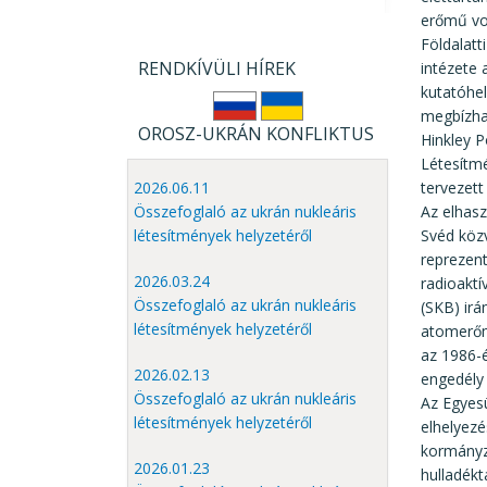
erőmű volt az 
Földalatt
RENDKÍVÜLI HÍREK
intézete 
kutatóhel
megbízha
OROSZ-UKRÁN KONFLIKTUS
Hinkley 
Létesítmé
tervezett
2026.06.11
Az elhasznált 
Összefoglaló az ukrán nukleáris
Svéd köz
létesítmények helyzetéről
reprezent
2026.03.24
radioaktí
Összefoglaló az ukrán nukleáris
(SKB) irá
létesítmények helyzetéről
atomerőm
az 1986-é
2026.02.13
engedély 
Összefoglaló az ukrán nukleáris
Az Egyesü
létesítmények helyzetéről
elhelyezé
kormányza
2026.01.23
hulladékt