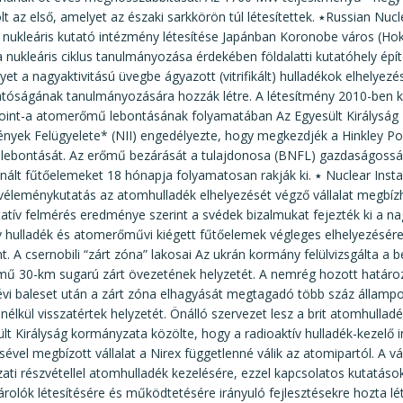
első, amelyet az északi sarkkörön túl létesítettek. ٭Russian Nuclear Regulatory Body
i nukleáris kutató intézmény létesítése Japánban Koronobe város (Hok
a nukleáris ciklus tanulmányozása érdekében földalatti kutatóhely épí
yet a nagyaktivitású üvegbe ágyazott (vitrifikált) hulladékok elhelyezé
tóságának tanulmányozására hozzák létre. A létesítmény 2010-ben ké
Point-a atomerőmű lebontásának folyamatában Az Egyesült Királyság 
nyek Felügyelete* (NII) engedélyezte, hogy megkezdjék a Hinkley Poi
 lebontását. Az erőmű bezárását a tulajdonosa (BNFL) gazdaságosság
fűtőelemeket 18 hónapja folyamatosan rakják ki. ٭ Nuclear Installations Inspectorate
véleménykutatás az atomhulladék elhelyezését végző vállalat megbíz
atív felmérés eredménye szerint a svédek bizalmukat fejezték ki a na
v hulladék és atomerőművi kiégett fűtőelemek végleges elhelyezésére 
nt. A csernobili “zárt zóna” lakosai Az ukrán kormány felülvizsgálta a b
ű 30-km sugarú zárt övezetének helyzetét. A nemrég hozott határoz
vi baleset után a zárt zóna elhagyását megtagadó több száz állampolg
nélkül visszatértek helyzetét. Önálló szervezet lesz a brit atomhullad
lt Királyság kormányzata közölte, hogy a radioaktív hulladék-kezelő
sével megbízott vállalat a Nirex függetlenné válik az atomipartól. A v
ti részvétellel atomhulladék kezelésére, ezzel kapcsolatos kutatások
árolók létesítésére és működtetésére irányuló fejlesztésekre hozta lé