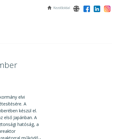
Kezdőoldal
ember
kormány elvi
tesítésére. A
berében készül el.
z első Japánban. A
ztonsági hatóság, a
 reaktorral működő -