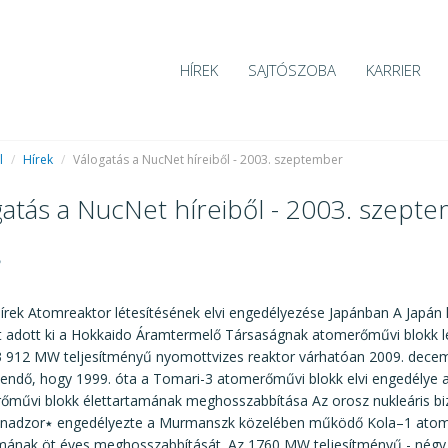
HÍREK
SAJTÓSZOBA
KARRIER
l
/
Hírek
/
Válogatás a NucNet híreiből - 2003. szeptember
gatás a NucNet híreiből - 2003. szept
8
rek Atomreaktor létesítésének elvi engedélyezése Japánban A Japán 
t adott ki a Hokkaido Áramtermelő Társaságnak atomerőművi blokk lé
 912 MW teljesítményű nyomottvizes reaktor várhatóan 2009. decem
endő, hogy 1999. óta a Tomari-3 atomerőművi blokk elvi engedélye a
rőművi blokk élettartamának meghosszabbítása Az orosz nukleáris bi
elében működő Kola–1 atomreaktor
amának öt éves meghosszabbítását. Az 1760 MW teljesítményű - négy