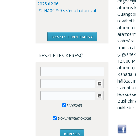
engedély
2025.02.06
atomreakt
P2-HA00759 számú határozat
Guangdonb
további h
atomerőmű
áramterm
ÖSSZES HIRDETMÉNY
számára 
francia a
(Ugyanek
RÉSZLETES KERESŐ
12.000 MW
atomerőm
Kanada je
hálózat i
szerint a
létesítés
Bushehr a
Hírekben
nukleári
Dokumentumokban