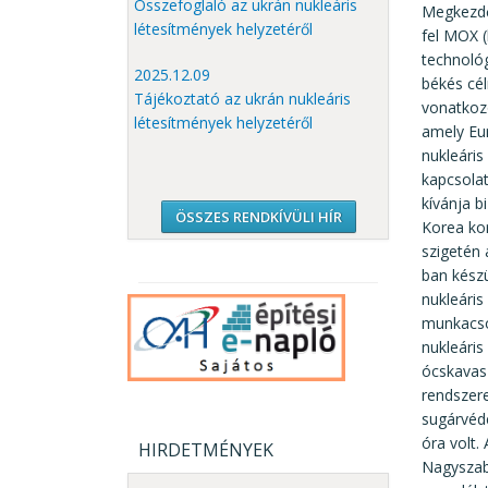
Összefoglaló az ukrán nukleáris
Megkezdő
létesítmények helyzetéről
fel MOX 
technológ
2025.12.09
békés cél
Tájékoztató az ukrán nukleáris
vonatkozó
létesítmények helyzetéről
amely Eur
nukleáris
kapcsolat
kívánja b
ÖSSZES RENDKÍVÜLI HÍR
Korea kor
szigetén 
ban készü
nukleári
munkacso
nukleári
ócskavas 
rendszere
sugárvéde
óra volt.
HIRDETMÉNYEK
Nagyszabá