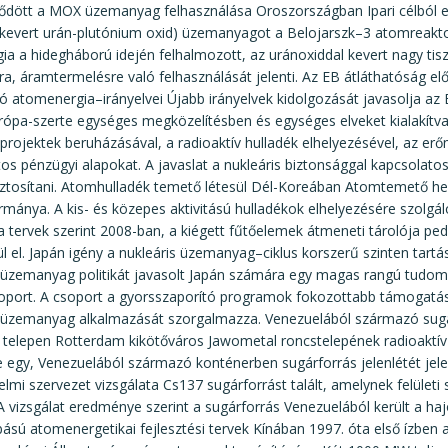
dött a MOX üzemanyag felhasználása Oroszországban Ipari célból el
(kevert urán-plutónium oxid) üzemanyagot a Belojarszk–3 atomreakt
ia a hidegháború idején felhalmozott, az uránoxiddal kevert nagy ti
ra, áramtermelésre való felhasználását jelenti. Az EB átláthatóság el
 atomenergia–irányelvei Újabb irányelvek kidolgozását javasolja az 
ópa-szerte egységes megközelítésben és egységes elveket kialakítva
 projektek beruházásával, a radioaktív hulladék elhelyezésével, az e
os pénzügyi alapokat. A javaslat a nukleáris biztonsággal kapcsolato
iztosítani. Atomhulladék temető létesül Dél-Koreában Atomtemető hely
mánya. A kis- és közepes aktivitású hulladékok elhelyezésére szolgá
a tervek szerint 2008-ban, a kiégett fűtőelemek átmeneti tárolója pe
l el. Japán igény a nukleáris üzemanyag–ciklus korszerű szinten tart
s üzemanyag politikát javasolt Japán számára egy magas rangú tudo
port. A csoport a gyorsszaporító programok fokozottabb támogatás
s üzemanyag alkalmazását szorgalmazza. Venezuelából származó sugá
telepen Rotterdam kikötőváros Jawometal roncstelepének radioaktív 
 egy, Venezuelából származó konténerben sugárforrás jelenlétét jele
lmi szervezet vizsgálata Cs137 sugárforrást talált, amelynek felület
 A vizsgálat eredménye szerint a sugárforrás Venezuelából került a h
sú atomenergetikai fejlesztési tervek Kínában 1997. óta első ízben 