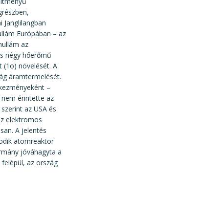
sítményű
ágrészben,
i Janglilangban
hullám Európában – az
hullám az
 és négy hőerőmű
 (1o) növelését. A
zág áramtermelését.
tkezményeként –
 nem érintette az
szerint az USA és
az elektromos
san. A jelentés
sodik atomreaktor
kormány jóváhagyta a
felépül, az ország