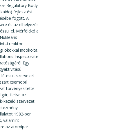
kaido) fejlesztési
tésébe fogott. A
sére és az elhelyezés
szül el. Mérföldkő a
Nukleáris
nt–i reaktor
i okokkal indokolta.
hatóságáról Egy
gyaktivitású
létesült szervezet
ezárt csernobili
at törvényesítette
ár, illetve az
ék-kezelő szervezet
 intézmény
állalatot 1982-ben
, valamint
tre az atomipar.