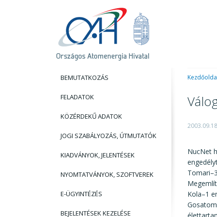
BEMUTATKOZÁS
Kezdőolda
FELADATOK
Válo
KÖZÉRDEKŰ ADATOK
2003.09.1
JOGI SZABÁLYOZÁS, ÚTMUTATÓK
NucNet hí
KIADVÁNYOK, JELENTÉSEK
engedély
Tomari–3
NYOMTATVÁNYOK, SZOFTVEREK
Megemlít
E-ÜGYINTÉZÉS
Kola–1 e
Gosatomnadzor٭ engedélyezte a Murmanszk köz
BEJELENTÉSEK KEZELÉSE
élettart