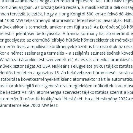
t a kínai Államtanács négy atomreaktor építésére. Két 1000 MW telje
ort Zheijangban, az ország keleti részén, a másik kettőt a déli orsz
an tervezik. Jelezték, hogy a Hong Kongtól 500 km-re fekvő dél-kina
at 1000 MW teljesítményű atomreaktor létesítését is javasolják. Hő
vek akkor is termeltek, amikor nem fújt a szél Az Európát sújtó hő
elést is jelentősen befolyásolta. A francia kormány hat atomerőmű
engedélyezte az erőműből elfolyó hűtővíz hőmérsékletének mérsékelt
tomerőművek a rendkívüli körülmények között is biztosították az ors
kor a német szélenergia termelés – a széljárás szünetelésének köve
 hálózati áramkiesést szenvedett el.) Az észak-amerikai áramkiesés
űvek biztonságát Az USA Nukleáris Felügyelete (NRC) tájékoztatása 
lentős területein augusztus 13.-án bekövetkezett áramkiesés során 
nstabilitása következményeként kilenc atomreaktor zárt le automatiku
 reaktorok kisegítő dízel-generátorai megfelelően működtek. Irán má
ébe kezdett Az iráni atomenergia szervezet tájékoztatása szerint a 
tomerőmű második blokkjának létesítését. Ha a létesítmény 2022-re 
s áramtermelése 7000 MW lesz.