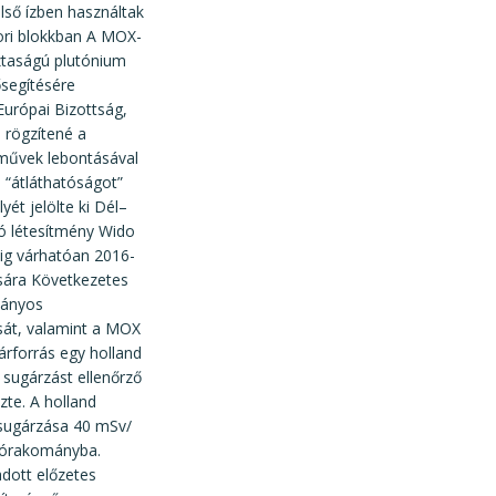
ső ízben használtak
ori blokkban A MOX-
sztaságú plutónium
ősegítésére
Európai Bizottság,
 rögzítené a
rőművek lebontásával
s “átláthatóságot”
ét jelölte ki Dél–
ló létesítmény Wido
dig várhatóan 2016-
ására Következetes
mányos
át, valamint a MOX
rforrás egy holland
sugárzást ellenőrző
zte. A holland
i sugárzása 40 mSv/
ajórakományba.
adott előzetes