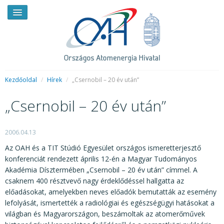
Kezdőoldal
/
Hírek
/
„Csernobil – 20 év után”
„Csernobil – 20 év után”
HÍREK
RENDKÍVÜLI HÍREK
2006.04.13
SAJTÓSZOBA
Az OAH és a TIT Stúdió Egyesület országos ismeretterjesztő
konferenciát rendezett április 12-én a Magyar Tudományos
HIRDETMÉNYEK
Akadémia Dísztermében „Csernobil – 20 év után” címmel. A
csaknem 400 résztvevő nagy érdeklődéssel hallgatta az
BEMUTATKOZÁS
előadásokat, amelyekben neves előadók bemutatták az esemény
lefolyását, ismertették a radiológiai és egészségügyi hatásokat a
FELADATOK
világban és Magyarországon, beszámoltak az atomerőművek