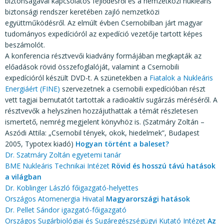
KÖZÉRDEKŰ ADATOK
biztonságával kapcsolatos fejlődésről és a nemzetközi nukleáris
biztonsági rendszer keretében zajló nemzetközi
JOGI SZABÁLYOZÁS, ÚTMUTATÓK
együttműködésről. Az elmúlt évben Csernobilban járt magyar
tudományos expedícióról az expedíció vezetője tartott képes
KIADVÁNYOK, JELENTÉSEK
beszámolót.
A konferencia résztvevői kiadvány formájában megkapták az
NYOMTATVÁNYOK, SZOFTVEREK
előadások rövid összefoglalóját, valamint a Csernobili
expedícióról készült DVD-t. A szünetekben a
Fiatalok a Nukleáris
E-ÜGYINTÉZÉS
Energiáért (FINE)
szervezetnek a csernobili expedícióban részt
vett tagjai bemutatót tartottak a radioaktív sugárzás méréséről. A
résztvevők a helyszínen hozzájuthattak a témát részletesen
ismertető, nemrég megjelent könyvhöz is. (Szatmáry Zoltán –
Aszódi Attila: „Csernobil tények, okok, hiedelmek”, Budapest
2005, Typotex kiadó)
Hogyan történt a baleset?
Dr. Szatmáry Zoltán egyetemi tanár
BME Nukleáris Technikai Intézet
Rövid és hosszú távú hatások
a világban
Dr. Koblinger László főigazgató-helyettes
Országos Atomenergia Hivatal
Magyarországi hatások
Dr. Pellet Sándor igazgató-főigazgató
Országos Sugárbiológiai és Sugáregészségügyi Kutató Intézet
Az