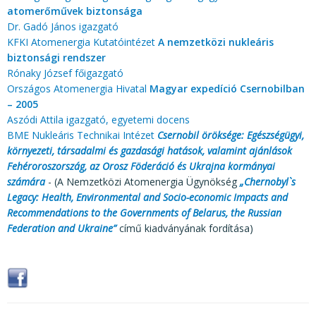
atomerőművek biztonsága
Dr. Gadó János igazgató
KFKI Atomenergia Kutatóintézet
A nemzetközi nukleáris
biztonsági rendszer
Rónaky József főigazgató
Országos Atomenergia Hivatal
Magyar expedíció Csernobilban
– 2005
Aszódi Attila igazgató, egyetemi docens
BME Nukleáris Technikai Intézet
Csernobil öröksége: Egészségügyi,
környezeti, társadalmi és gazdasági hatások, valamint ajánlások
Fehéroroszország, az Orosz Föderáció és Ukrajna kormányai
számára
- (A Nemzetközi Atomenergia Ügynökség
„Chernobyl`s
Legacy: Health, Environmental and Socio-economic Impacts and
Recommendations to the Governments of Belarus, the Russian
Federation and Ukraine”
című kiadványának fordítása)