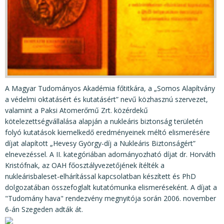
KÖZÉRDEKŰ ADATOK
JOGI SZABÁLYOZÁS, ÚTMUTATÓK
KIADVÁNYOK, JELENTÉSEK
NYOMTATVÁNYOK, SZOFTVEREK
E-ÜGYINTÉZÉS
A Magyar Tudományos Akadémia főtitkára, a „Somos Alapítvány
a védelmi oktatásért és kutatásért” nevű közhasznú szervezet,
valamint a Paksi Atomerőmű Zrt. közérdekű
kötelezettségvállalása alapján a nukleáris biztonság területén
folyó kutatások kiemelkedő eredményeinek méltó elismerésére
díjat alapított „Hevesy György-díj a Nukleáris Biztonságért”
elnevezéssel. A II. kategóriában adományozható díjat dr. Horváth
Kristófnak, az OAH főosztályvezetőjének ítélték a
nukleárisbaleset-elhárítással kapcsolatban készített és PhD
dolgozatában összefoglalt kutatómunka elismeréseként. A díjat a
"Tudomány hava" rendezvény megnyitója során 2006. november
6-án Szegeden adták át.