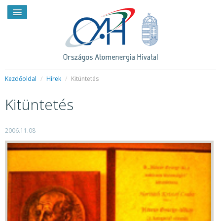
Kezdőoldal
/
Hírek
/
Kitüntetés
Kitüntetés
HÍREK
RENDKÍVÜLI HÍREK
2006.11.08
SAJTÓSZOBA
HIRDETMÉNYEK
BEMUTATKOZÁS
FELADATOK