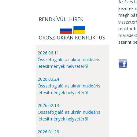
Az 1-es b
kezdték m
meghibáso
RENDKÍVÜLI HÍREK
visszater
reaktor h
maradékt
OROSZ-UKRÁN KONFLIKTUS
szerint b
2026.06.11
Összefoglaló az ukrán nukleáris
létesítmények helyzetéről
2026.03.24
Összefoglaló az ukrán nukleáris
létesítmények helyzetéről
2026.02.13
Összefoglaló az ukrán nukleáris
létesítmények helyzetéről
2026.01.23