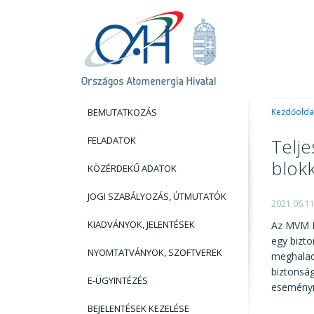
BEMUTATKOZÁS
Kezdőolda
FELADATOK
Telj
blok
KÖZÉRDEKŰ ADATOK
JOGI SZABÁLYOZÁS, ÚTMUTATÓK
2021.06.1
KIADVÁNYOK, JELENTÉSEK
Az MVM P
egy bizto
NYOMTATVÁNYOK, SZOFTVEREK
meghalad
biztonság
E-ÜGYINTÉZÉS
eseményn
BEJELENTÉSEK KEZELÉSE