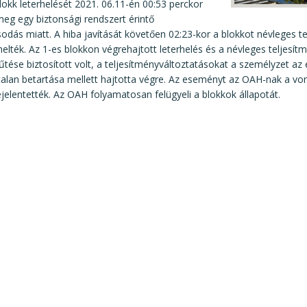
lokk leterhelését 2021. 06.11-én 00:53 perckor
eg egy biztonsági rendszert érintő
dás miatt. A hiba javítását követően 02:23-kor a blokkot névleges t
helték. Az 1-es blokkon végrehajtott leterhelés és a névleges teljesí
űtése biztosított volt, a teljesítményváltoztatásokat a személyzet az 
alan betartása mellett hajtotta végre. Az eseményt az OAH-nak a vo
ejelentették. Az OAH folyamatosan felügyeli a blokkok állapotát.