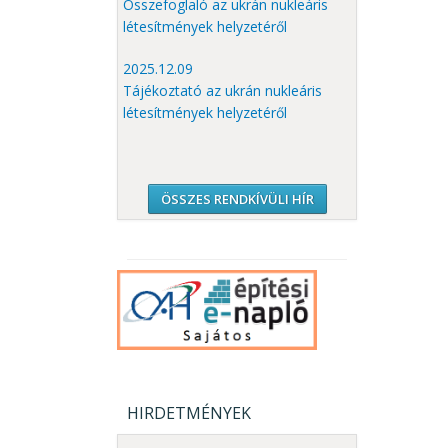
Összefoglaló az ukrán nukleáris
létesítmények helyzetéről
2025.12.09
Tájékoztató az ukrán nukleáris
létesítmények helyzetéről
ÖSSZES RENDKÍVÜLI HÍR
HIRDETMÉNYEK