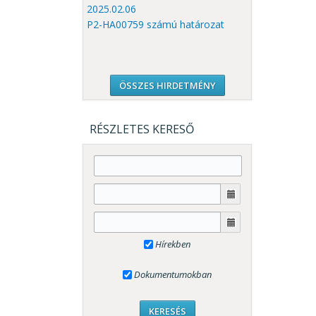
2025.02.06
P2-HA00759 számú határozat
ÖSSZES HIRDETMÉNY
RÉSZLETES KERESŐ
Hírekben
Dokumentumokban