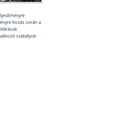
eljesítményre
tményre hozás során a
előírások
natkozó szabályok