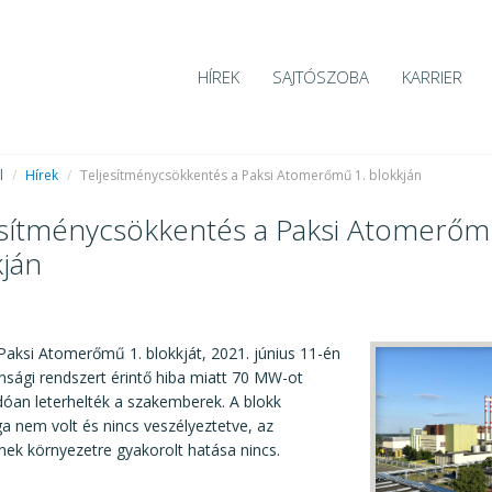
HÍREK
SAJTÓSZOBA
KARRIER
l
/
Hírek
/
Teljesítménycsökkentés a Paksi Atomerőmű 1. blokkján
esítménycsökkentés a Paksi Atomerőm
kján
1
aksi Atomerőmű 1. blokkját, 2021. június 11-én
nsági rendszert érintő hiba miatt 70 MW-ot
óan leterhelték a szakemberek. A blokk
a nem volt és nincs veszélyeztetve, az
ek környezetre gyakorolt hatása nincs.