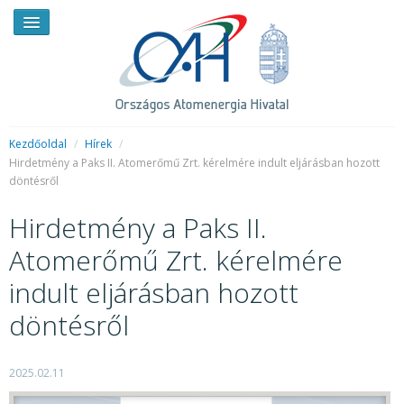
Kezdőoldal
/
Hírek
/
Hirdetmény a Paks II. Atomerőmű Zrt. kérelmére indult eljárásban hozott
döntésről
HÍREK
Hirdetmény a Paks II.
RENDKÍVÜLI HÍREK
Atomerőmű Zrt. kérelmére
SAJTÓSZOBA
indult eljárásban hozott
HIRDETMÉNYEK
döntésről
BEMUTATKOZÁS
FELADATOK
2025.02.11