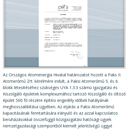
KÖZÉRDEKŰ ADATOK
JOGI SZABÁLYOZÁS, ÚTMUTATÓK
KIADVÁNYOK, JELENTÉSEK
NYOMTATVÁNYOK, SZOFTVEREK
E-ÜGYINTÉZÉS
Az Országos Atomenergia Hivatal határozatot hozott a Paks II.
Atomerőmű Zrt. kérelmére indult, a Paksi Atomerőmű 5. és 6.
blokk létesítéséhez szükséges UYA 1.3.3 számú Igazgatási és
Kiszolgáló épületek komplexumához tartozó Kiszolgáló és öltöző
épület 500 fő részére építési engedély időbeli hatályának
meghosszabbítása ügyében. Az eljárás a Paksi Atomerőmű
kapacitásának fenntartására irányuló és az azzal kapcsolatos
beruházásokkal összefüggő közigazgatási hatósági ügyek
nemzetgazdasági szempontból kiemelt jelentőségű üggyé