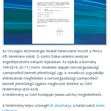
KÖZÉRDEKŰ ADATOK
JOGI SZABÁLYOZÁS, ÚTMUTATÓK
KIADVÁNYOK, JELENTÉSEK
NYOMTATVÁNYOK, SZOFTVEREK
E-ÜGYINTÉZÉS
Az Országos Atomenergia Hivatal határozatot hozott a Pimco
Kft. kérelmére indult, D-szintű fizikai védelmi rendszer
engedélyezésére irányuló eljárásban. Az eljárás a kormány
349/2016. (XI.17.) Korm. rendelete alapján nemzetgazdasági
szempontból kiemelt jelentőségű ügy. A vonatkozó jogszabályi
előírásoknak megfelelően a nemzetgazdasági szempontból
kiemelt jelentőségű ügyben meghozott döntést az OAH
hirdetményi úton közli.
A hirdetmény az OAH honlapján (www.oah.hu) megtekinthető.
A hirdetmény teljes szövegét
itt olvashatja
, a határozatot
innen
töltheti le.