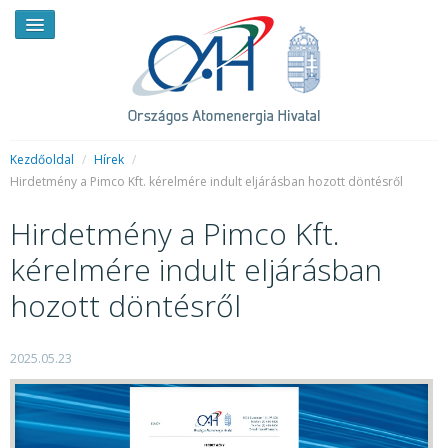
Kezdőoldal
/
Hírek
/
Hirdetmény a Pimco Kft. kérelmére indult eljárásban hozott döntésről
HÍREK
Hirdetmény a Pimco Kft.
RENDKÍVÜLI HÍREK
kérelmére indult eljárásban
SAJTÓSZOBA
hozott döntésről
HIRDETMÉNYEK
2025.05.23
BEMUTATKOZÁS
FELADATOK