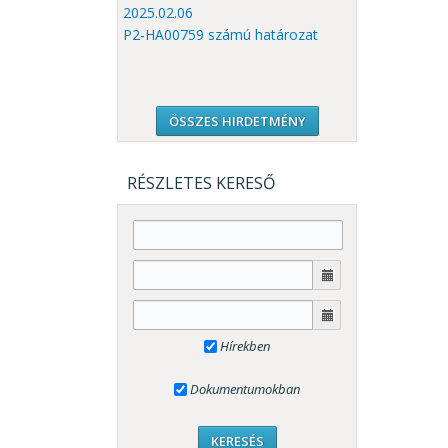
2025.02.06
P2-HA00759 számú határozat
ÖSSZES HIRDETMÉNY
RÉSZLETES KERESŐ
Hírekben
Dokumentumokban