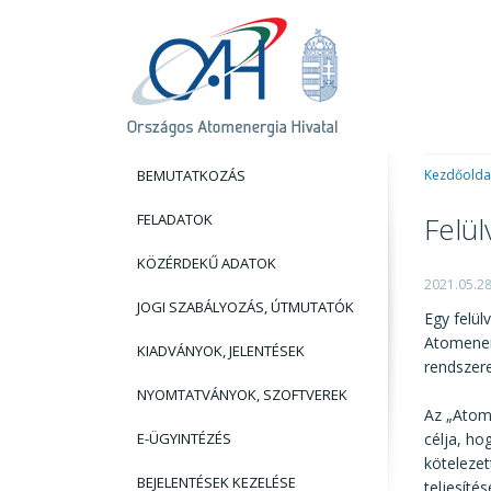
BEMUTATKOZÁS
Kezdőolda
FELADATOK
Felül
KÖZÉRDEKŰ ADATOK
2021.05.2
JOGI SZABÁLYOZÁS, ÚTMUTATÓK
Egy felül
Atomener
KIADVÁNYOK, JELENTÉSEK
rendszere
NYOMTATVÁNYOK, SZOFTVEREK
Az „Atom
E-ÜGYINTÉZÉS
célja, ho
kötelezet
BEJELENTÉSEK KEZELÉSE
teljesíté