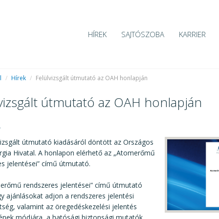
HÍREK
SAJTÓSZOBA
KARRIER
l
/
Hírek
/
Felülvizsgált útmutató az OAH honlapján
vizsgált útmutató az OAH honlapján
8
vizsgált útmutató kiadásáról döntött az Országos
gia Hivatal. A honlapon elérhető az „Atomerőmű
s jelentései” című útmutató.
erőmű rendszeres jelentései” című útmutató
gy ajánlásokat adjon a rendszeres jelentési
tség, valamint az öregedéskezelési jelentés
sének módjára, a hatósági biztonsági mutatók