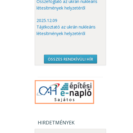
Összefoglaló az ukrán nukleáris
létesítmények helyzetéről
2025.12.09
Tájékoztató az ukrán nukleáris
létesítmények helyzetéről
ÖSSZES RENDKÍVÜLI HÍR
HIRDETMÉNYEK