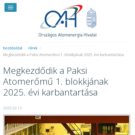
Kezdőoldal
/
Hírek
/
Megkezdődik a Paksi Atomerőmű 1. blokkjának 2025. évi karbantartása
HÍREK
Megkezdődik a Paksi
RENDKÍVÜLI HÍREK
Atomerőmű 1. blokkjának
SAJTÓSZOBA
2025. évi karbantartása
HIRDETMÉNYEK
2025.02.13
BEMUTATKOZÁS
FELADATOK