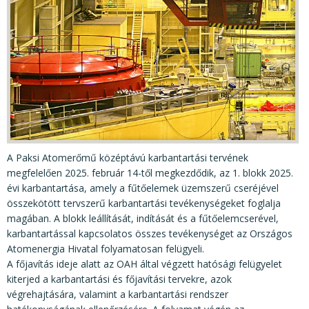
KÖZÉRDEKŰ ADATOK
JOGI SZABÁLYOZÁS, ÚTMUTATÓK
KIADVÁNYOK, JELENTÉSEK
NYOMTATVÁNYOK, SZOFTVEREK
E-ÜGYINTÉZÉS
A Paksi Atomerőmű középtávú karbantartási tervének
megfelelően 2025. február 14-től megkezdődik, az 1. blokk 2025.
évi karbantartása, amely a fűtőelemek üzemszerű cseréjével
összekötött tervszerű karbantartási tevékenységeket foglalja
magában. A blokk leállítását, indítását és a fűtőelemcserével,
karbantartással kapcsolatos összes tevékenységet az Országos
Atomenergia Hivatal folyamatosan felügyeli.
A főjavítás ideje alatt az OAH által végzett hatósági felügyelet
kiterjed a karbantartási és főjavítási tervekre, azok
végrehajtására, valamint a karbantartási rendszer